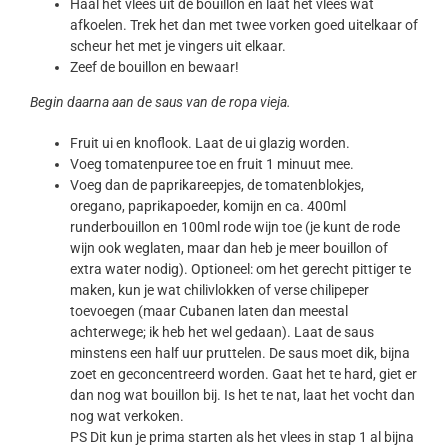
Haal het vlees uit de bouillon en laat het vlees wat
afkoelen. Trek het dan met twee vorken goed uitelkaar of
scheur het met je vingers uit elkaar.
Zeef de bouillon en bewaar!
Begin daarna aan de saus van de ropa vieja.
Fruit ui en knoflook. Laat de ui glazig worden.
Voeg tomatenpuree toe en fruit 1 minuut mee.
Voeg dan de paprikareepjes, de tomatenblokjes,
oregano, paprikapoeder, komijn en ca. 400ml
runderbouillon en 100ml rode wijn toe (je kunt de rode
wijn ook weglaten, maar dan heb je meer bouillon of
extra water nodig). Optioneel: om het gerecht pittiger te
maken, kun je wat chilivlokken of verse chilipeper
toevoegen (maar Cubanen laten dan meestal
achterwege; ik heb het wel gedaan). Laat de saus
minstens een half uur pruttelen. De saus moet dik, bijna
zoet en geconcentreerd worden. Gaat het te hard, giet er
dan nog wat bouillon bij. Is het te nat, laat het vocht dan
nog wat verkoken.
PS Dit kun je prima starten als het vlees in stap 1 al bijna