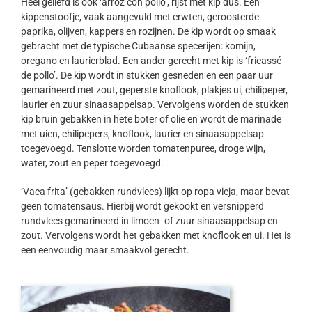
Heel geliefd is ook ‘arroz con pollo’, rijst met kip dus. Een
kippenstoofje, vaak aangevuld met erwten, geroosterde
paprika, olijven, kappers en rozijnen. De kip wordt op smaak
gebracht met de typische Cubaanse specerijen: komijn,
oregano en laurierblad. Een ander gerecht met kip is ‘fricassé
de pollo’. De kip wordt in stukken gesneden en een paar uur
gemarineerd met zout, geperste knoflook, plakjes ui, chilipeper,
laurier en zuur sinaasappelsap. Vervolgens worden de stukken
kip bruin gebakken in hete boter of olie en wordt de marinade
met uien, chilipepers, knoflook, laurier en sinaasappelsap
toegevoegd. Tenslotte worden tomatenpuree, droge wijn,
water, zout en peper toegevoegd.
‘Vaca frita’ (gebakken rundvlees) lijkt op ropa vieja, maar bevat
geen tomatensaus. Hierbij wordt gekookt en versnipperd
rundvlees gemarineerd in limoen- of zuur sinaasappelsap en
zout. Vervolgens wordt het gebakken met knoflook en ui. Het is
een eenvoudig maar smaakvol gerecht.