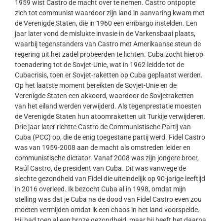
1959 wist Castro de macht over te nemen. Castro ontpopte
zich tot communist waardoor zijn land in aanvaring kwam met
de Verenigde Staten, die in 1960 een embargo instelden. Een
jaar later vond de mislukte invasie in de Varkensbaai plaats,
waarbij tegenstanders van Castro met Amerikaanse steun de
regering uit het zadel probeerden te lichten. Cuba zocht hierop
toenadering tot de Sovjet-Unie, wat in 1962 leidde tot de
Cubacrisis, toen er Sovjet-raketten op Cuba geplaatst werden.
Op het laatste moment bereikten de Sovjet-Unie en de
Verenigde Staten een akkoord, waardoor de Sovjetraketten
van het eiland werden verwijderd. Als tegenprestatie moesten
de Verenigde Staten hun atoomraketten uit Turkije verwijderen.
Drie jaar later richtte Castro de Communistische Partij van
Cuba (PCC) op, die de enig toegestane partij werd. Fidel Castro
was van 1959-2008 aan de macht als omstreden leider en
communistische dictator. Vanaf 2008 was zijn jongere broer,
Raúl Castro, de president van Cuba. Dit was vanwege de
slechte gezondheid van Fidel die uiteindelijk op 90-jarige leeftijd
in 2016 overleed. Ik bezocht Cuba al in 1998, omdat mijn
stelling was dat je Cuba na de dood van Fidel Castro even zou
moeten vermijden omdat ik een chaos in het land voorspelde.
Hij had toen al een broze gezondheid, maar hij heeft het daarna