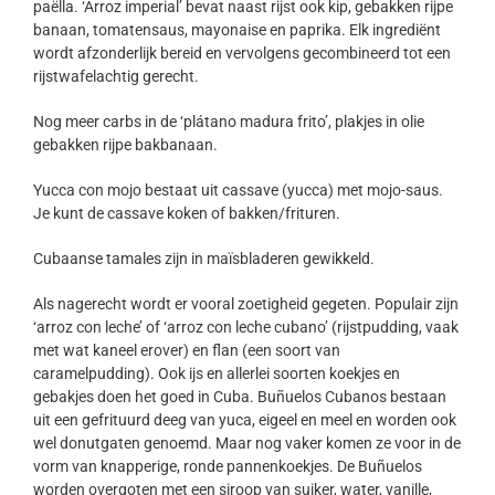
paëlla. ‘Arroz imperial’ bevat naast rijst ook kip, gebakken rijpe
banaan, tomatensaus, mayonaise en paprika. Elk ingrediënt
wordt afzonderlijk bereid en vervolgens gecombineerd tot een
rijstwafelachtig gerecht.
Nog meer carbs in de ‘plátano madura frito’, plakjes in olie
gebakken rijpe bakbanaan.
Yucca con mojo bestaat uit cassave (yucca) met mojo-saus.
Je kunt de cassave koken of bakken/frituren.
Cubaanse tamales zijn in maïsbladeren gewikkeld.
Als nagerecht wordt er vooral zoetigheid gegeten. Populair zijn
‘arroz con leche’ of ‘arroz con leche cubano’ (rijstpudding, vaak
met wat kaneel erover) en flan (een soort van
caramelpudding). Ook ijs en allerlei soorten koekjes en
gebakjes doen het goed in Cuba. Buñuelos Cubanos bestaan
uit een gefrituurd deeg van yuca, eigeel en meel en worden ook
wel donutgaten genoemd. Maar nog vaker komen ze voor in de
vorm van knapperige, ronde pannenkoekjes. De Buñuelos
worden overgoten met een siroop van suiker, water, vanille,