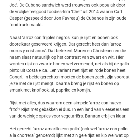
Joe’. De Cubano sandwich werd trouwens ook populair door
de vrolijke feelgood foodies-film ‘Chef’ uit 2014 waarin Carl
Casper (gespeeld door Jon Favreau) de Cubanos in zijn oude
foodtruck maakt.
Naast ‘arroz con frijoles negros’ kun je rijst en bonen ook
doorelkaar geserveerd krijgen. Dat gerecht heet dan ‘arroz
moros y cristianos’. Dat betekent Moren en Christenen en die
naam slaat natuurlijk op het contrast van zwart en wit. Hier
worden rijst en zwarte bonen wel vermengd, net als bij de gallo
pinto uit Costa Rica. Een variant met rijst en rode bonen heet
Congri. In beide gerechten moeten de bonen zacht zijn voordat
je ze met de rijst mengt. Daarna breng je rijst en bonen op
smaak met knoflook, ui, paprika en komijn.
Rijst met alles, dus waarom geen simpele ‘arroz con huevo
frito’? Rijst met gebakken ei dus. In een land van vleeseters een
van de weinige opties voor vegetariërs. Banaan erbij en klaar.
Het gerecht ‘arroz amarillo con pollo’ (ook wel ‘arroz con pollo
a la chorrera’ genoemd) lijkt met z’n gele rijst en kip wel wat op