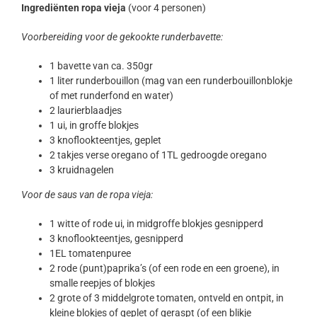
Ingrediënten ropa vieja
(voor 4 personen)
Voorbereiding voor de gekookte runderbavette:
1 bavette van ca. 350gr
1 liter runderbouillon (mag van een runderbouillonblokje
of met runderfond en water)
2 laurierblaadjes
1 ui, in groffe blokjes
3 knoflookteentjes, geplet
2 takjes verse oregano of 1TL gedroogde oregano
3 kruidnagelen
Voor de saus van de ropa vieja:
1 witte of rode ui, in midgroffe blokjes gesnipperd
3 knoflookteentjes, gesnipperd
1EL tomatenpuree
2 rode (punt)paprika’s (of een rode en een groene), in
smalle reepjes of blokjes
2 grote of 3 middelgrote tomaten, ontveld en ontpit, in
kleine blokjes of geplet of geraspt (of een blikje