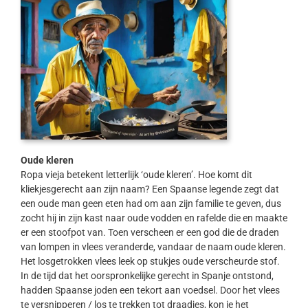
Oude kleren
Ropa vieja betekent letterlijk ‘oude kleren’. Hoe komt dit
kliekjesgerecht aan zijn naam? Een Spaanse legende zegt dat
een oude man geen eten had om aan zijn familie te geven, dus
zocht hij in zijn kast naar oude vodden en rafelde die en maakte
er een stoofpot van. Toen verscheen er een god die de draden
van lompen in vlees veranderde, vandaar de naam oude kleren.
Het losgetrokken vlees leek op stukjes oude verscheurde stof.
In de tijd dat het oorspronkelijke gerecht in Spanje ontstond,
hadden Spaanse joden een tekort aan voedsel. Door het vlees
te versnipperen / los te trekken tot draadjes, kon je het