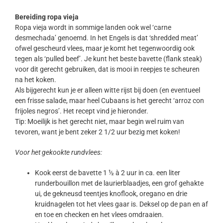
Bereiding ropa vieja
Ropa vieja wordt in sommige landen ook wel ‘carne
desmechada’ genoemd. In het Engels is dat ‘shredded meat’
ofwel gescheurd vlees, maar je komt het tegenwoordig ook
tegen als ‘pulled beef’. Je kunt het beste bavette (flank steak)
voor dit gerecht gebruiken, dat is mooi in reepjes te scheuren
na het koken.
Als bijgerecht kun je er alleen witte rijst bij doen (en eventueel
een frisse salade, maar heel Cubaans is het gerecht ‘arroz con
frijoles negros’. Het recept vind je hieronder.
Tip: Moeilijk is het gerecht niet, maar begin wel ruim van
tevoren, want je bent zeker 2 1/2 uur bezig met koken!
Voor het gekookte rundvlees:
Kook eerst de bavette 1 ½ à 2 uur in ca. een liter
runderbouillon met de laurierblaadjes, een grof gehakte
ui, de gekneusd teentjes knoflook, oregano en drie
kruidnagelen tot het vlees gaar is. Deksel op de pan en af
en toe en checken en het vlees omdraaien.