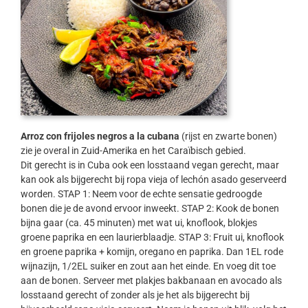
Arroz con frijoles negros a la cubana
(rijst en zwarte bonen)
zie je overal in Zuid-Amerika en het Caraïbisch gebied.
Dit gerecht is in Cuba ook een losstaand vegan gerecht, maar
kan ook als bijgerecht bij ropa vieja of lechón asado geserveerd
worden. STAP 1: Neem voor de echte sensatie gedroogde
bonen die je de avond ervoor inweekt. STAP 2: Kook de bonen
bijna gaar (ca. 45 minuten) met wat ui, knoflook, blokjes
groene paprika en een laurierblaadje. STAP 3: Fruit ui, knoflook
en groene paprika + komijn, oregano en paprika. Dan 1EL rode
wijnazijn, 1/2EL suiker en zout aan het einde. En voeg dit toe
aan de bonen. Serveer met plakjes bakbanaan en avocado als
losstaand gerecht of zonder als je het als bijgerecht bij