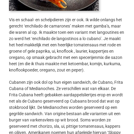
Vis en schaal- en schelpdieren zijn er ook. Ik wilde onlangs het
gerecht ‘enchilado de camarones’ maken met gamba’s, maar
die waren al op. Ik maakte toen een variant met langoutines en
zo werd het ‘enchilado de langostinos a lo cubano’. Je maakt
het heel makkelijk met een heerlijke tomatensaus met rode en
groene of gele paprika, ui, knoflook , laurier, kappertjes en
oregano, op smaak gebracht met een specerijenmix die sazon
heet (en die ik thuis maakte met ketoembar, komijn, kurkuma,
knoflookpoeder, oregano, zout en peper).
Cubanen zijn ook dol op hun eigen sandwich, de Cubano, Frita
Cubana of Medianoches. Ze verschillen wat van elkaar. De
Frita Cubana heeft gebakken aardappelsliertjes erop en wordt
net als de Cubano geserveerd op Cubaans brood dat wat op
stokbrood lijkt. De Medianoches worden geserveerd op een
gegrilde sandwich. Van origine bestaan alle varianten uit een
burger van varkensvlees op wit brood. Soms worden ze
geserveerd met chorizo, sla, ui, pittige tomatensaus, kappers
en olijven. Amerikanen noemen hun afgeleide hiervan ‘Sloppy