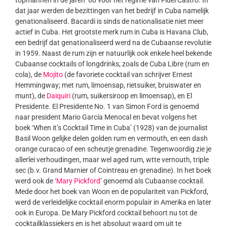
topmannen in de jaren ’60 voor het regime van Fidel Castro. In
dat jaar werden de bezittingen van het bedrijf in Cuba namelijk
genationaliseerd. Bacardi is sinds de nationalisatie niet meer
actief in Cuba. Het grootste merk rum in Cuba is Havana Club,
een bedrijf dat genationaliseerd werd na de Cubaanse revolutie
in 1959. Naast de rum zijn er natuurlijk ook enkele heel bekende
Cubaanse cocktails of longdrinks, zoals de Cuba Libre (rum en
cola), de
Mojito
(de favoriete cocktail van schrijver Ernest
Hemmingway; met rum, limoensap, rietsuiker, bruiswater en
munt), de
Daiquiri
(rum, suikersiroop en limoensap), en El
Presidente. El Presidente No. 1 van Simon Ford is genoemd
naar president Mario García Menocal en bevat volgens het
boek ‘When it’s Cocktail Time in Cuba’ (1928) van de journalist
Basil Woon gelijke delen golden rum en vermouth, en een dash
orange curacao of een scheutje grenadine. Tegenwoordig zie je
allerlei verhoudingen, maar wel aged rum, wtte vernouth, triple
sec (b.v. Grand Marnier of Cointreau en grenadine). In het boek
werd ook de ‘
Mary Pickford
’ genoemd als Cubaanse cocktail.
Mede door het boek van Woon en de populariteit van Pickford,
werd de verleidelijke cocktail enorm populair in Amerika en later
ook in Europa. De Mary Pickford cocktail behoort nu tot de
cocktailklassiekers en is het absoluut waard om uit te