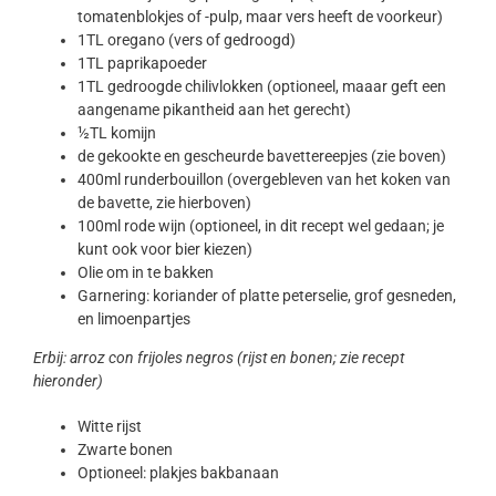
tomatenblokjes of -pulp, maar vers heeft de voorkeur)
1TL oregano (vers of gedroogd)
1TL paprikapoeder
1TL gedroogde chilivlokken (optioneel, maaar geft een
aangename pikantheid aan het gerecht)
½TL komijn
de gekookte en gescheurde bavettereepjes (zie boven)
400ml runderbouillon (overgebleven van het koken van
de bavette, zie hierboven)
100ml rode wijn (optioneel, in dit recept wel gedaan; je
kunt ook voor bier kiezen)
Olie om in te bakken
Garnering: koriander of platte peterselie, grof gesneden,
en limoenpartjes
Erbij: arroz con frijoles negros (rijst en bonen; zie recept
hieronder)
Witte rijst
Zwarte bonen
Optioneel: plakjes bakbanaan