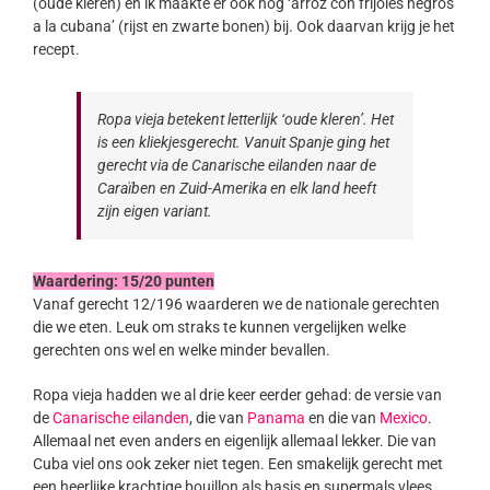
(oude kleren) en ik maakte er ook nog ‘arroz con frijoles negros
a la cubana’ (rijst en zwarte bonen) bij. Ook daarvan krijg je het
recept.
Ropa vieja betekent letterlijk ‘oude kleren’. Het
is een kliekjesgerecht. Vanuit Spanje ging het
gerecht via de Canarische eilanden naar de
Caraïben en Zuid-Amerika en elk land heeft
zijn eigen variant.
Waardering: 15/20 punten
Vanaf gerecht 12/196 waarderen we de nationale gerechten
die we eten. Leuk om straks te kunnen vergelijken welke
gerechten ons wel en welke minder bevallen.
Ropa vieja hadden we al drie keer eerder gehad: de versie van
de
Canarische eilanden
, die van
Panama
en die van
Mexico
.
Allemaal net even anders en eigenlijk allemaal lekker. Die van
Cuba viel ons ook zeker niet tegen. Een smakelijk gerecht met
een heerlijke krachtige bouillon als basis en supermals vlees.