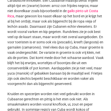
Caraïbische invloeden. Een Cubaanse maaltijd bevat vrijwel
altijd rijst en (zwarte) bonen: arroz con frijoles negros; maar
niet doorelkaar zoals bijvoorbeeld in de
gallo pinto uit Costa
Rica
, maar gewoon los naast elkaar op het bord en je krijgt het
al bij het ontbijt, maar ook als bijgerecht bij de ropa vieja of
lechón asado. Daarnaast zijn Cubanen echte vleeseters. Er
wordt vooral varken en kip gegeten. Rundvlees zie je ook best
veel op de kaart staan, maar wordt niet overal aangeboden. En
voor toeristen is er soms ook vis (
pescado
), kreeft (
langosta
) en
garnalen (
camarones
). Veel vlees dus op Cuba, maar groente is
vaak ondergeschikt. De variatie in groente is ook vrij klein, net
als de porties. Dat komt mede door het schaarse aanbod. Vaak
blijft het bij erwtjes, worteltjes of boontjes die uit een
conservenblik of pot komen. Aardappelen zie je niet veel, maar
yuca (maniok) of gebakken banaan bij de maaltijd wel. Frietjes
zijn ook slechts beperkt beschikbaar en worden vaker als
voorgerecht dan als bijgerecht geserveerd.
Kruiden en specerijen worden niet veel gebruikt worden in
Cubaanse gerechten en pittig is het eten ook niet. Als
smaakmakers worden vooral knoflook, ui, zout en peper
gebruikt. In sommige regio’s van Cuba wordt kokos of