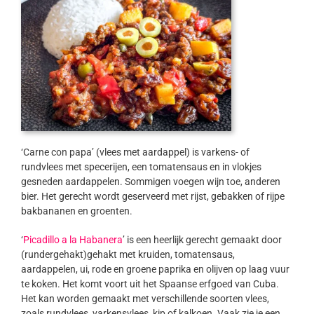
‘Carne con papa’ (vlees met aardappel) is varkens- of
rundvlees met specerijen, een tomatensaus en in vlokjes
gesneden aardappelen. Sommigen voegen wijn toe, anderen
bier. Het gerecht wordt geserveerd met rijst, gebakken of rijpe
bakbananen en groenten.
‘
Picadillo a la Habanera
’ is een heerlijk gerecht gemaakt door
(rundergehakt)gehakt met kruiden, tomatensaus,
aardappelen, ui, rode en groene paprika en olijven op laag vuur
te koken. Het komt voort uit het Spaanse erfgoed van Cuba.
Het kan worden gemaakt met verschillende soorten vlees,
zoals rundvlees, varkensvlees, kip of kalkoen. Vaak zie je een