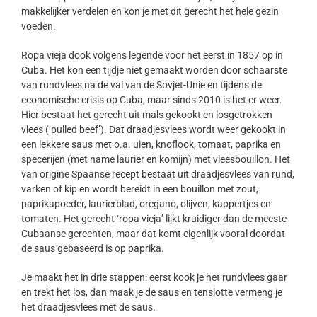
makkelijker verdelen en kon je met dit gerecht het hele gezin
voeden.
Ropa vieja dook volgens legende voor het eerst in 1857 op in
Cuba. Het kon een tijdje niet gemaakt worden door schaarste
van rundvlees na de val van de Sovjet-Unie en tijdens de
economische crisis op Cuba, maar sinds 2010 is het er weer.
Hier bestaat het gerecht uit mals gekookt en losgetrokken
vlees (‘pulled beef’). Dat draadjesvlees wordt weer gekookt in
een lekkere saus met o.a. uien, knoflook, tomaat, paprika en
specerijen (met name laurier en komijn) met vleesbouillon. Het
van origine Spaanse recept bestaat uit draadjesvlees van rund,
varken of kip en wordt bereidt in een bouillon met zout,
paprikapoeder, laurierblad, oregano, olijven, kappertjes en
tomaten. Het gerecht ‘ropa vieja’ lijkt kruidiger dan de meeste
Cubaanse gerechten, maar dat komt eigenlijk vooral doordat
de saus gebaseerd is op paprika.
Je maakt het in drie stappen: eerst kook je het rundvlees gaar
en trekt het los, dan maak je de saus en tenslotte vermeng je
het draadjesvlees met de saus.