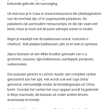
kokosolie gebruikt als toevoeging.
Uit eten kun je in Cuba in staatsrestaurants die (deel)eigendom
van de overheid zijn, of in zogenaamde paladares. De
paladares zijn particuliere restaurantjes, en die zijn vaak veel
beter, maar je moet wel de juiste adresjes weten te vinden.
Begin je maaltijd met de bakbanaan-snack ‘tostones o
chatinos’. Bak plakjes bakbanaan, plet ze en bak ze opnieuw.
Ajiaco bestaat uit een dikke bouillon gemaakt van o.a.
groenten, cassave, rijpe bakbanaan, aardappel, pompoen,
varkensvlees.
Een populair gerecht is Lechón Asado: een compleet varken
geroosterd aan het spit. Het wordt ook wel ‘caja china’
genoemd, vermoedelijk omdat de bereidingswijze uit China
komt. Voordat het varken het vuur opgaat wordt hij gedrenkt
in Mojo-marinade, die bestaat uit onder andere limoen,
ananassap en komijn.