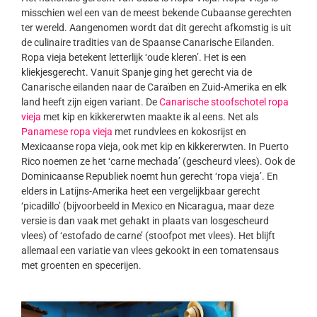
misschien wel een van de meest bekende Cubaanse gerechten
ter wereld. Aangenomen wordt dat dit gerecht afkomstig is uit
de culinaire tradities van de Spaanse Canarische Eilanden.
Ropa vieja betekent letterlijk ‘oude kleren’. Het is een
kliekjesgerecht. Vanuit Spanje ging het gerecht via de
Canarische eilanden naar de Caraïben en Zuid-Amerika en elk
land heeft zijn eigen variant. De
Canarische stoofschotel ropa
vieja
met kip en kikkererwten maakte ik al eens. Net als
Panamese ropa vieja
met rundvlees en kokosrijst en
Mexicaanse ropa vieja, ook met kip en kikkererwten. In Puerto
Rico noemen ze het ‘carne mechada’ (gescheurd vlees). Ook de
Dominicaanse Republiek noemt hun gerecht ‘ropa vieja’. En
elders in Latijns-Amerika heet een vergelijkbaar gerecht
‘picadillo’ (bijvoorbeeld in Mexico en Nicaragua, maar deze
versie is dan vaak met gehakt in plaats van losgescheurd
vlees) of ‘estofado de carne’ (stoofpot met vlees). Het blijft
allemaal een variatie van vlees gekookt in een tomatensaus
met groenten en specerijen.