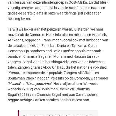
vanillesaus van deze eilandengroep in Oost-Afrika. En dat bleek
volledig terecht: ‘langouste à la vanille’ stoof meteen naar een
gedeelde eerste plaats in onze waarderingslijst! Delicaat en
heel erg lekker.
Terwijl we lekker aan het peuzelen waren, luisterden we naar
muziek uit de Comoren. Het klinkt als een mix tussen Arabisch,
Afrikaans, reggae en Frans, maar vooral ook met invloeden van
de taraab-muziek uit Zanzibar, Kenia en Tanzania. Op de
Comoron zijn Sambeco and Belle Lumière populaire taraab-
bands en Chamsia Sagaf en Mohammed Hassan taraab-
zangers. Sagaf zingt in het shingazidja, een van de inheemse
talen. Zanger/gitarist Abou Chihabi, die het nationale volkslied
‘
Komoro’
componeerde is populair. Zangers Ali Affandi en
Soulaiman Cheikh hadden vele hits op de Comoren, waaronder
‘Mwana’
en ‘
Nkonyondzima’
. Het vrolijke album ‘Wo wudu
wahado’ (2012) van Soulaiman Cheikh en ‘Chamsia
Sagaf’(2018) van Chamsia Sagaf met aan Caraïbische en
reggae-achtige klanken spraken ons het meest aan.