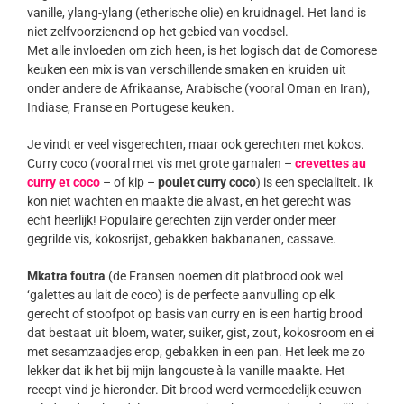
vanille, ylang-ylang (etherische olie) en kruidnagel. Het land is
niet zelfvoorzienend op het gebied van voedsel.
Met alle invloeden om zich heen, is het logisch dat de Comorese
keuken een mix is van verschillende smaken en kruiden uit
onder andere de Afrikaanse, Arabische (vooral Oman en Iran),
Indiase, Franse en Portugese keuken.
Je vindt er veel visgerechten, maar ook gerechten met kokos.
Curry coco (vooral met vis met grote garnalen –
crevettes au
curry et coco
– of kip –
poulet curry coco
) is een specialiteit. Ik
kon niet wachten en maakte die alvast, en het gerecht was
echt heerlijk! Populaire gerechten zijn verder onder meer
gegrilde vis, kokosrijst, gebakken bakbananen, cassave.
Mkatra foutra
(de Fransen noemen dit platbrood ook wel
‘galettes au lait de coco) is de perfecte aanvulling op elk
gerecht of stoofpot op basis van curry en is een hartig brood
dat bestaat uit bloem, water, suiker, gist, zout, kokosroom en ei
met sesamzaadjes erop, gebakken in een pan. Het leek me zo
lekker dat ik het bij mijn langouste à la vanille maakte. Het
recept vind je hieronder. Dit brood werd vermoedelijk eeuwen