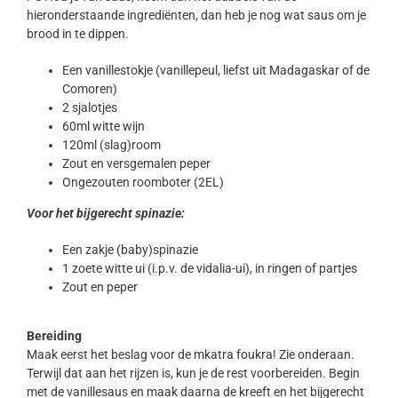
hieronderstaande ingrediënten, dan heb je nog wat saus om je
brood in te dippen.
Een vanillestokje (vanillepeul, liefst uit Madagaskar of de
Comoren)
2 sjalotjes
60ml witte wijn
120ml (slag)room
Zout en versgemalen peper
Ongezouten roomboter (2EL)
Voor het bijgerecht spinazie:
Een zakje (baby)spinazie
1 zoete witte ui (i.p.v. de vidalia-ui), in ringen of partjes
Zout en peper
Bereiding
Maak eerst het beslag voor de mkatra foukra! Zie onderaan.
Terwijl dat aan het rijzen is, kun je de rest voorbereiden. Begin
met de vanillesaus en maak daarna de kreeft en het bijgerecht