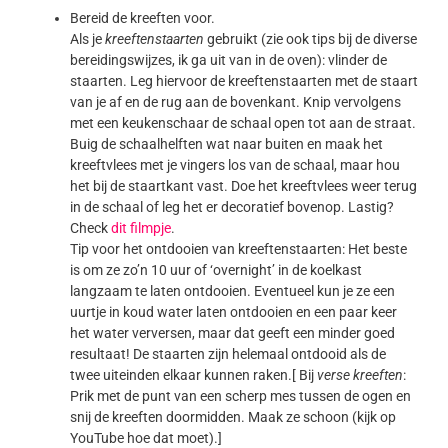
Bereid de kreeften voor.
Als je
kreeftenstaarten
gebruikt (zie ook tips bij de diverse
bereidingswijzes, ik ga uit van in de oven): vlinder de
staarten. Leg hiervoor de kreeftenstaarten met de staart
van je af en de rug aan de bovenkant. Knip vervolgens
met een keukenschaar de schaal open tot aan de straat.
Buig de schaalhelften wat naar buiten en maak het
kreeftvlees met je vingers los van de schaal, maar hou
het bij de staartkant vast. Doe het kreeftvlees weer terug
in de schaal of leg het er decoratief bovenop. Lastig?
Check
dit filmpje
.
Tip voor het ontdooien van kreeftenstaarten: Het beste
is om ze zo’n 10 uur of ‘overnight’ in de koelkast
langzaam te laten ontdooien. Eventueel kun je ze een
uurtje in koud water laten ontdooien en een paar keer
het water verversen, maar dat geeft een minder goed
resultaat! De staarten zijn helemaal ontdooid als de
twee uiteinden elkaar kunnen raken.[ Bij
verse kreeften
:
Prik met de punt van een scherp mes tussen de ogen en
snij de kreeften doormidden. Maak ze schoon (kijk op
YouTube hoe dat moet).]