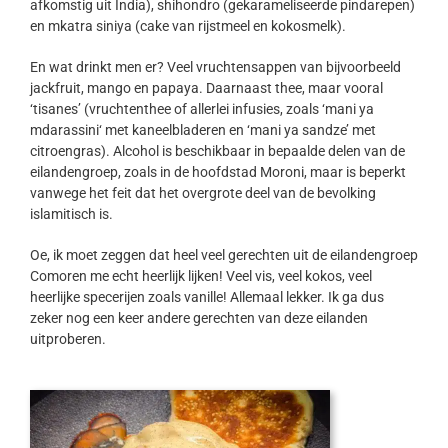
afkomstig uit India), shihondro (gekarameliseerde pindarepen)
en mkatra siniya (cake van rijstmeel en kokosmelk).
En wat drinkt men er? Veel vruchtensappen van bijvoorbeeld
jackfruit, mango en papaya. Daarnaast thee, maar vooral
‘tisanes’ (vruchtenthee of allerlei infusies, zoals ‘mani ya
mdarassini‘ met kaneelbladeren en ‘mani ya sandze’ met
citroengras). Alcohol is beschikbaar in bepaalde delen van de
eilandengroep, zoals in de hoofdstad Moroni, maar is beperkt
vanwege het feit dat het overgrote deel van de bevolking
islamitisch is.
Oe, ik moet zeggen dat heel veel gerechten uit de eilandengroep
Comoren me echt heerlijk lijken! Veel vis, veel kokos, veel
heerlijke specerijen zoals vanille! Allemaal lekker. Ik ga dus
zeker nog een keer andere gerechten van deze eilanden
uitproberen.