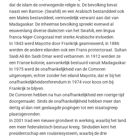
dat de islam de overwegende religie is. De bevolking bevat
naast een Bantoe- (Swahili) en een Arabisch bestanddeel ook
een Maleis bestanddeel, vermoedelijk verwant aan dat van
Madagaskar. De inheemse bevolking spreekt evenwel al
eeuwenlang diverse dialecten van het Swahili, een lingua
franca Niger-Congotaal met sterke Arabische invloeden.
In 1843 werd Mayotte door Frankrijk geannexeerd, in 1886
werden de andere eilanden ook een Frans protectoraat. Sultan
Saidi Ali ibn Saidi Omar werd verbannen. In 1912 werden ze
een Franse kolonie, aanvankelijk bestuurd vanuit Madagaskar.
In 1975 werd de onafhankelijkheid van de Comoren
uitgeroepen, echter zonder het eiland Mayotte, dat er bij het
onafhankelijkheidsreferendum in 1974 voor koos om bij
Frankrijk te blijven.
De Comoren hebben na hun onafhankelijkheid een roerige tijd
doorgemaakt. Sinds de onafhankelijkheid hebben meer dan
dertig al dan niet geslaagde pogingen tot een staatsgreep
plaatsgevonden.
In 2001 trad een nieuwe grondwet in werking, waarbij het land
een meer federalistisch bestuur kreeg. Sindsdien kent het
presidentschap een roulatiesysteem, waarbij de drie