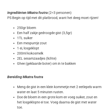
Ingrediënten
Mkatra foutra
(2=3 personen)
PS Begin op tijd met dit platbrood, want het deeg moet rijzen!
250gr bloem
Een half zakje gedroogde gist (3,5gr)
1TL suiker
Een mespuntje zout
1 ei, losgeklopt
200ml kokosmelk
2EL sesamzaadjes (lichte)
Ghee (geklaarde boter) om in te bakken
Bereiding Mkatra foutra
Meng de gist in een klein kommetje met 2 eetlepels warm
water en laat 5 minuten rusten.
Doe de bloem in een grote kom en voeg suiker, zout en
het losgeklopte ei toe. Voeg daarna de gist met water
toe.