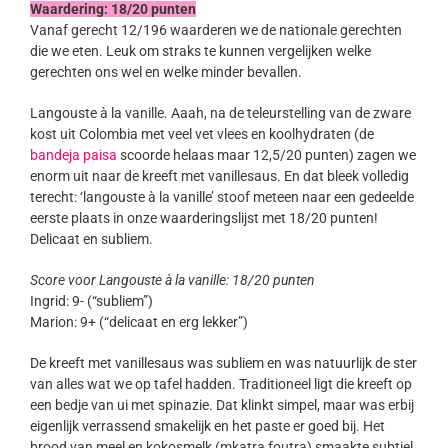
Waardering: 18/20 punten
Vanaf gerecht 12/196 waarderen we de nationale gerechten
die we eten. Leuk om straks te kunnen vergelijken welke
gerechten ons wel en welke minder bevallen.
Langouste à la vanille. Aaah, na de teleurstelling van de zware
kost uit Colombia met veel vet vlees en koolhydraten (de
bandeja paisa
scoorde helaas maar 12,5/20 punten) zagen we
enorm uit naar de kreeft met vanillesaus. En dat bleek volledig
terecht: ‘langouste à la vanille’ stoof meteen naar een gedeelde
eerste plaats in onze waarderingslijst met 18/20 punten!
Delicaat en subliem.
Score voor Langouste à la vanille: 18/20 punten
Ingrid: 9- (“subliem”)
Marion: 9+ (“delicaat en erg lekker”)
De kreeft met vanillesaus was subliem en was natuurlijk de ster
van alles wat we op tafel hadden. Traditioneel ligt die kreeft op
een bedje van ui met spinazie. Dat klinkt simpel, maar was erbij
eigenlijk verrassend smakelijk en het paste er goed bij. Het
brood van meel en kokosmelk (mkatra foutra) smaakte subtiel