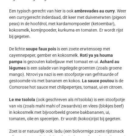
Een typisch gerecht van hier is ook
ambrevades au curry
. Weer
een currygerecht inderdaad, dit keer met duivenerwten (pigeon
peas) in de hoofdrol, met kardamompoeder (ketoembar),
kokosmelk, komijnpoeder, kurkuma en tomaten. Er wordt rijst
bij gegeten.
De lichte
soupe faux pois
is een zoete erwtensoep met
cayennepeper, gember en kokosmelk.
Roti ya ya houma
pampa
is gezouten kabeljauw met tomaat en ui.
Achard au
légumes
is een salade van ingelegde groenten (zoals groene
mango). Ntrovi ya nazi is een stoofpotje van gefrituurde of
gestoomde vis met bananen en kokos.
La sauce poutou
is de
Comorose hot sauce met chilipepertjes, tomaat, ui en citroen.
Le me tsolola
(ook geschreven als m’tsolola) is een stoofpotje
van vis (zoals mahi mahi of zwaardvis) en vlees (blokjes beef)
in kokosmelk met bijvoorbeeld groene bakbananen, ui,
tomaten, olie en specerijen. Er wordt (kokos)rijst bij gegeten.
Zoet is er natuurlijk ook: ladu (een bolvormige zoete rijstsnack