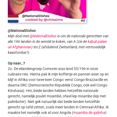
@NationalDishes
Mijn doel met
@NationalDishes
is om de nationale gerechten van
alle 196 landen in de wereld te koken, van A (zie de
kabuli palaw
uit Afghanistan
) tot Z (afsluitend Zwitserland, met vermoedelijk
kaasfondue?).
Op naar…?
Zo. De eilandengroep Comoren was land 33/196 in onze
culinaire reis. Hierna pak ik mijn koffertje en pannen weer op en
blijf in Afrika voor twee keer Congo: eerst Congo-Brazzaville en
daarna DRC (Democratische Republiek Congo, ook wel Congo-
Kinshasa). Hm, beide landen hebben hetzelfde nationale
gerecht, namelijk poulet moambé, ofwel kip moambe (kip met
palmboter). Niet gek natuurlijk dat beide landen hetzelfde
gerecht op tafel zetten, zoals meer landen in Centraal-Afrika. Ik
maakte het namelijk ook al voor Angola (
muamba de galinha
)