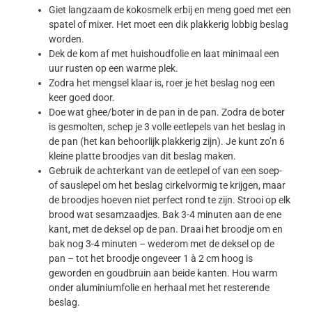
Giet langzaam de kokosmelk erbij en meng goed met een
spatel of mixer. Het moet een dik plakkerig lobbig beslag
worden.
Dek de kom af met huishoudfolie en laat minimaal een
uur rusten op een warme plek.
Zodra het mengsel klaar is, roer je het beslag nog een
keer goed door.
Doe wat ghee/boter in de pan in de pan. Zodra de boter
is gesmolten, schep je 3 volle eetlepels van het beslag in
de pan (het kan behoorlijk plakkerig zijn). Je kunt zo’n 6
kleine platte broodjes van dit beslag maken.
Gebruik de achterkant van de eetlepel of van een soep-
of sauslepel om het beslag cirkelvormig te krijgen, maar
de broodjes hoeven niet perfect rond te zijn. Strooi op elk
brood wat sesamzaadjes. Bak 3-4 minuten aan de ene
kant, met de deksel op de pan. Draai het broodje om en
bak nog 3-4 minuten – wederom met de deksel op de
pan – tot het broodje ongeveer 1 à 2 cm hoog is
geworden en goudbruin aan beide kanten. Hou warm
onder aluminiumfolie en herhaal met het resterende
beslag.