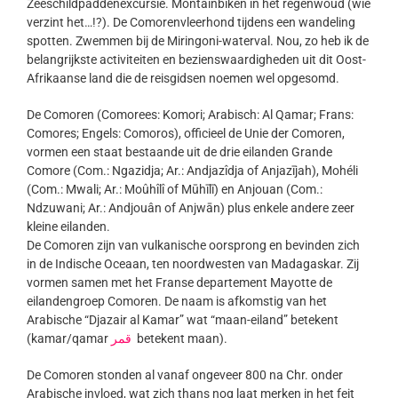
Zeeschildpaddenexcursie. Montainbiken in het regenwoud (wie
verzint het…!?). De Comorenvleerhond tijdens een wandeling
spotten. Zwemmen bij de Miringoni-waterval. Nou, zo heb ik de
belangrijkste activiteiten en bezienswaardigheden uit dit Oost-
Afrikaanse land die de reisgidsen noemen wel opgesomd.
De Comoren (Comorees: Komori; Arabisch: Al Qamar; Frans:
Comores; Engels: Comoros), officieel de Unie der Comoren,
vormen een staat bestaande uit de drie eilanden Grande
Comore (Com.: Ngazidja; Ar.: Andjazîdja of Anjazījah), Mohéli
(Com.: Mwali; Ar.: Moûhîlî of Mūhīlī) en Anjouan (Com.:
Ndzuwani; Ar.: Andjouân of Anjwān) plus enkele andere zeer
kleine eilanden.
De Comoren zijn van vulkanische oorsprong en bevinden zich
in de Indische Oceaan, ten noordwesten van Madagaskar. Zij
vormen samen met het Franse departement Mayotte de
eilandengroep Comoren. De naam is afkomstig van het
Arabische “Djazair al Kamar” wat “maan-eiland” betekent
(kamar/qamar
قمر
betekent maan).
De Comoren stonden al vanaf ongeveer 800 na Chr. onder
Arabische invloed, wat zich thans nog laat merken in het feit