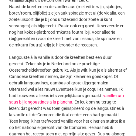
vanillestokjes uit de Comoren waren! Leuk.
Naast de kreeften en de vanillesaus (met witte wijn, sjalotjes,
boter/room, olijfolie) zie je vaak spinazie met ui (de vidalia, een
zoete uisoort die je bij ons uitstekend door zoete ui kunt
vervangen) als bijgerecht. Paste ook erg goed. Ik serveerde er
nog het kokos-platbrood ‘mkatra foutra’ bij. Voor alledrie
(bij)gerechten (voor de kreeft met vanillesaus, de spinazie en
de mkatra foutra) krijg je hieronder de recepten.
Langouste à la vanille is door de kreeften best een duur
gerecht. Zeker als je in Nederland onze prachtige
Oosterscheldekreeften gebruikt. Als je wilt, kun je als alternatief
Canadese kreeften nemen, die zijn kleiner en goedkoper. Of
gebruik langoustines, gambas of grote tijgergarnalen.
Uiteraard wel alles rauw! Eventueel kun je coquilles nemen. Ik
had trouwens al eens iets vergelijkbaars gemaakt:
vanille-rum
saus bij langoustines a la plancha
. En leuk om nu terug te
lezen: dat gerecht was toen geïnspireerd op de langoustines à
la vanille uit de Comoren die ik al eerder eens had gemaakt!
Toen kreeg ik het trefwoord vanille voor het diner en stuitte ik al
op het nationale gerecht van de Comoren. Helaas heb ik
daarvan het recept toen niet op mijn site gezet. Dus nu alsnog: