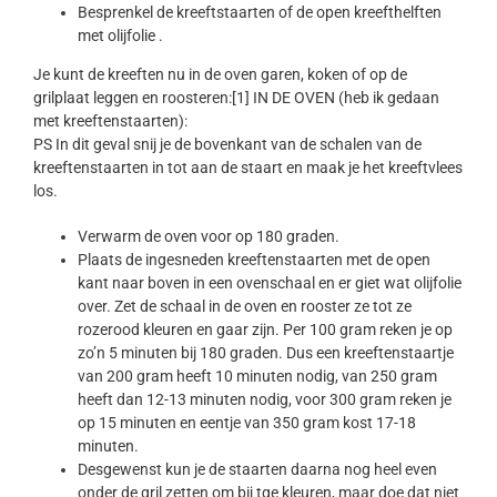
Besprenkel de kreeftstaarten of de open kreefthelften
met olijfolie .
Je kunt de kreeften nu in de oven garen, koken of op de
grilplaat leggen en roosteren:[1] IN DE OVEN (heb ik gedaan
met kreeftenstaarten):
PS In dit geval snij je de bovenkant van de schalen van de
kreeftenstaarten in tot aan de staart en maak je het kreeftvlees
los.
Verwarm de oven voor op 180 graden.
Plaats de ingesneden kreeftenstaarten met de open
kant naar boven in een ovenschaal en er giet wat olijfolie
over. Zet de schaal in de oven en rooster ze tot ze
rozerood kleuren en gaar zijn. Per 100 gram reken je op
zo’n 5 minuten bij 180 graden. Dus een kreeftenstaartje
van 200 gram heeft 10 minuten nodig, van 250 gram
heeft dan 12-13 minuten nodig, voor 300 gram reken je
op 15 minuten en eentje van 350 gram kost 17-18
minuten.
Desgewenst kun je de staarten daarna nog heel even
onder de gril zetten om bij tge kleuren, maar doe dat niet