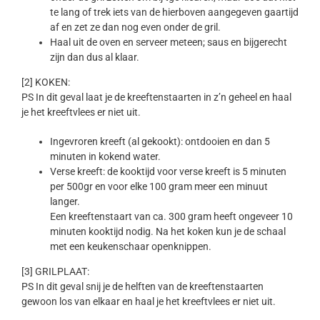
te lang of trek iets van de hierboven aangegeven gaartijd
af en zet ze dan nog even onder de gril.
Haal uit de oven en serveer meteen; saus en bijgerecht
zijn dan dus al klaar.
[2] KOKEN:
PS In dit geval laat je de kreeftenstaarten in z’n geheel en haal
je het kreeftvlees er niet uit.
Ingevroren kreeft (al gekookt): ontdooien en dan 5
minuten in kokend water.
Verse kreeft: de kooktijd voor verse kreeft is 5 minuten
per 500gr en voor elke 100 gram meer een minuut
langer.
Een kreeftenstaart van ca. 300 gram heeft ongeveer 10
minuten kooktijd nodig. Na het koken kun je de schaal
met een keukenschaar openknippen.
[3] GRILPLAAT:
PS In dit geval snij je de helften van de kreeftenstaarten
gewoon los van elkaar en haal je het kreeftvlees er niet uit.