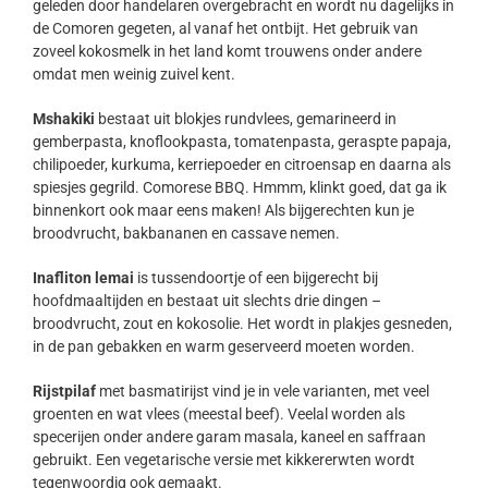
geleden door handelaren overgebracht en wordt nu dagelijks in
de Comoren gegeten, al vanaf het ontbijt. Het gebruik van
zoveel kokosmelk in het land komt trouwens onder andere
omdat men weinig zuivel kent.
Mshakiki
bestaat uit blokjes rundvlees, gemarineerd in
gemberpasta, knoflookpasta, tomatenpasta, geraspte papaja,
chilipoeder, kurkuma, kerriepoeder en citroensap en daarna als
spiesjes gegrild. Comorese BBQ. Hmmm, klinkt goed, dat ga ik
binnenkort ook maar eens maken! Als bijgerechten kun je
broodvrucht, bakbananen en cassave nemen.
Inafliton lemai
is tussendoortje of een bijgerecht bij
hoofdmaaltijden en bestaat uit slechts drie dingen –
broodvrucht, zout en kokosolie. Het wordt in plakjes gesneden,
in de pan gebakken en warm geserveerd moeten worden.
Rijstpilaf
met basmatirijst vind je in vele varianten, met veel
groenten en wat vlees (meestal beef). Veelal worden als
specerijen onder andere garam masala, kaneel en saffraan
gebruikt. Een vegetarische versie met kikkererwten wordt
tegenwoordig ook gemaakt.