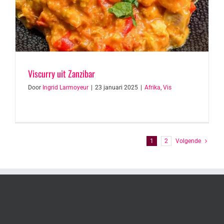
Viscurry uit Zanzibar
Door
Ingrid Larmoyeur
|
23 januari 2025
|
Afrika
,
Vis
1
2
Volgende