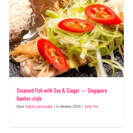
Steamed Fish with Soy & Ginger — Singapore
hawker-style
Door
Ingrid Larmoyeur
|
6 oktober 2025
|
Azië
,
Vis