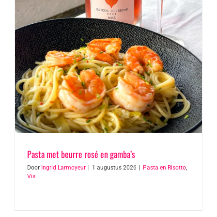
Pasta met beurre rosé en gamba’s
Door
Ingrid Larmoyeur
|
1 augustus 2026
|
Pasta en Risotto
,
Vis