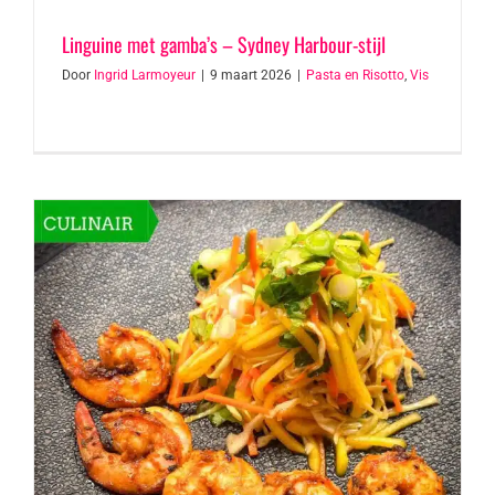
Linguine met gamba’s – Sydney Harbour-stijl
Door
Ingrid Larmoyeur
|
9 maart 2026
|
Pasta en Risotto
,
Vis