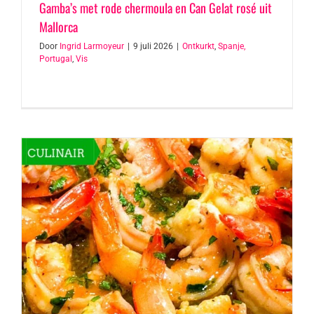
Gamba’s met rode chermoula en Can Gelat rosé uit
Mallorca
Door
Ingrid Larmoyeur
|
9 juli 2026
|
Ontkurkt
,
Spanje,
Portugal
,
Vis