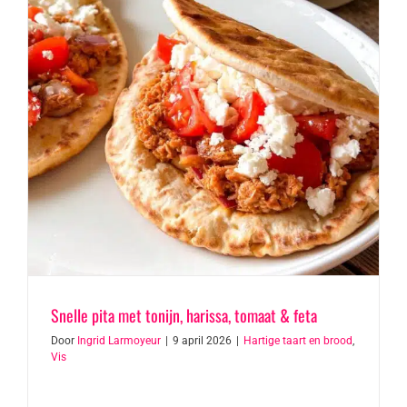
Snelle pita met tonijn, harissa, tomaat & feta
Door
Ingrid Larmoyeur
|
9 april 2026
|
Hartige taart en brood
,
Vis