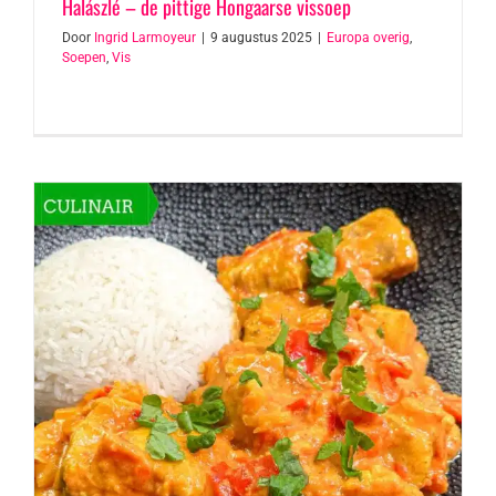
Halászlé – de pittige Hongaarse vissoep
Door
Ingrid Larmoyeur
|
9 augustus 2025
|
Europa overig
,
Soepen
,
Vis