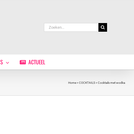
Zoeken
naar:
WS
ACTUEEL
Home
»
COCKTAILS
»
Cocktails met wodka