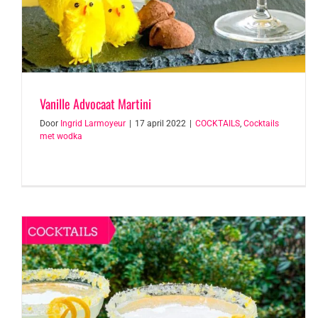
Vanille Advocaat Martini
Door
Ingrid Larmoyeur
|
17 april 2022
|
COCKTAILS
,
Cocktails
met wodka