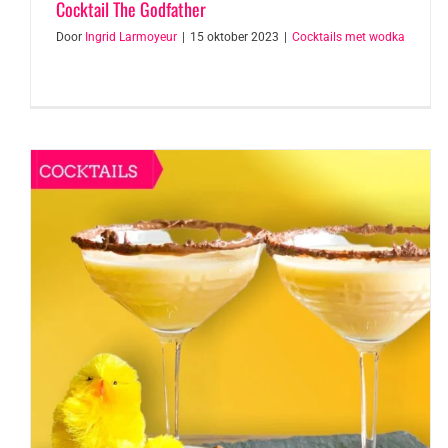
Cocktail The Godfather
Door
Ingrid Larmoyeur
|
15 oktober 2023
|
Cocktails met wodka