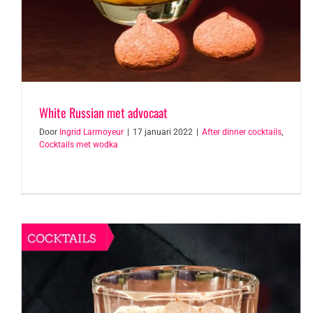
White Russian met advocaat
Door
Ingrid Larmoyeur
|
17 januari 2022
|
After dinner cocktails
,
Cocktails met wodka