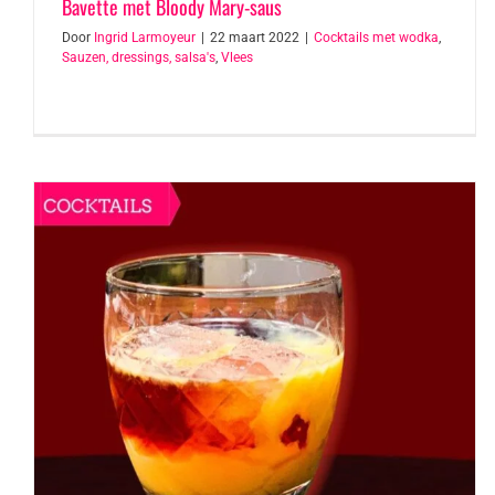
Bavette met Bloody Mary-saus
Door
Ingrid Larmoyeur
|
22 maart 2022
|
Cocktails met wodka
,
Sauzen, dressings, salsa's
,
Vlees