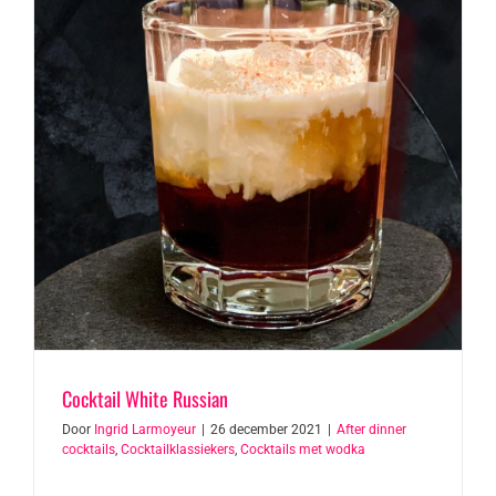
Cocktail White Russian
Door
Ingrid Larmoyeur
|
26 december 2021
|
After dinner
cocktails
,
Cocktailklassiekers
,
Cocktails met wodka