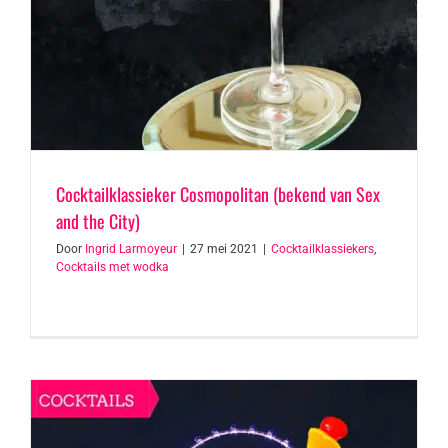
Cocktailklassieker Cosmopolitan (bekend van Sex
and the City)
Door
Ingrid Larmoyeur
|
27 mei 2021
|
Cocktailklassiekers
,
Cocktails met wodka