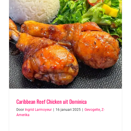
Caribbean Reef Chicken uit Dominica
Door
Ingrid Larmoyeur
|
16 januari 2025
|
Gevogelte
,
Z-
Amerika