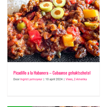
Picadillo a la Habanera – Cubaanse gehaktschotel
Door
Ingrid Larmoyeur
|
10 april 2024
|
Vlees
,
Z-Amerika