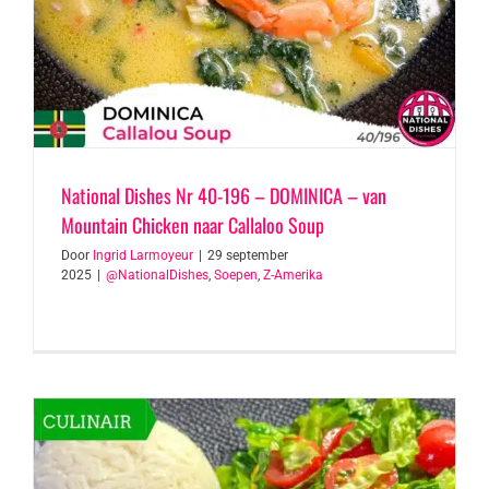
National Dishes Nr 40-196 – DOMINICA – van
Mountain Chicken naar Callaloo Soup
Door
Ingrid Larmoyeur
|
29 september
2025
|
@NationalDishes
,
Soepen
,
Z-Amerika