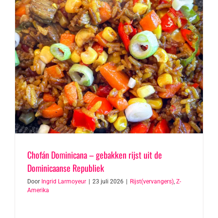
Chofán Dominicana – gebakken rijst uit de
Dominicaanse Republiek
Door
Ingrid Larmoyeur
|
23 juli 2026
|
Rijst(vervangers)
,
Z-
Amerika