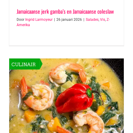
Jamaicaanse jerk gamba’s en Jamaicaanse coleslaw
Door
Ingrid Larmoyeur
|
26 januari 2026
|
Salades
,
Vis
,
Z-
Amerika