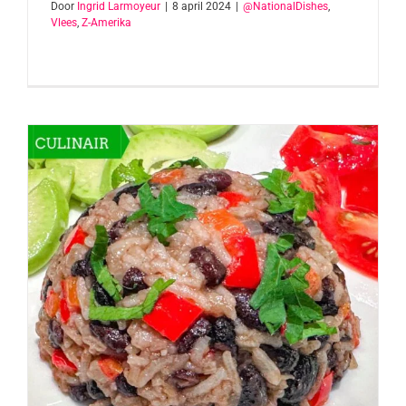
Door
Ingrid Larmoyeur
|
8 april 2024
|
@NationalDishes
,
Vlees
,
Z-Amerika