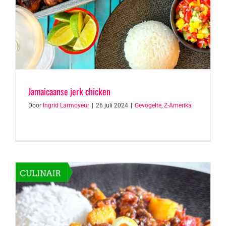
Jamaicaanse jerk chicken
Door
Ingrid Larmoyeur
|
26 juli 2024
|
Gevogelte
,
Z-Amerika