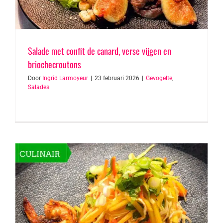
Salade met confit de canard, verse vijgen en
briochecroutons
Door
Ingrid Larmoyeur
|
23 februari 2026
|
Gevogelte
,
Salades