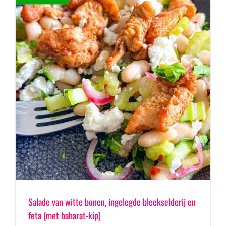
Salade van witte bonen, ingelegde bleekselderij en
feta (met baharat-kip)