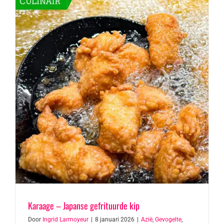
Karaage – Japanse gefrituurde kip
Door
Ingrid Larmoyeur
|
8 januari 2026
|
Azië
,
Gevogelte
,