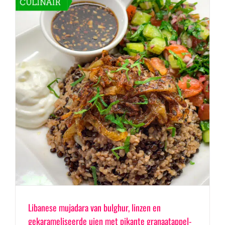
Libanese mujadara van bulghur, linzen en
gekarameliseerde uien met pikante granaatappel-