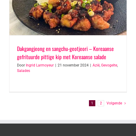
Dakgangjeong en sangchu-geotjeori – Koreaanse
gefrituurde pittige kip met Koreaanse salade
Door
Ingrid Larmoyeur
|
21 november 2024
|
Azië
,
Gevogelte
,
Salades
1
2
Volgende