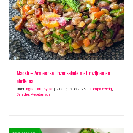
Msosh – Armeense linzensalade met rozijnen en
abrikoos
Door
Ingrid Larmoyeur
|
21 augustus 2025
|
Europa overig
,
Salades
,
Vegetarisch