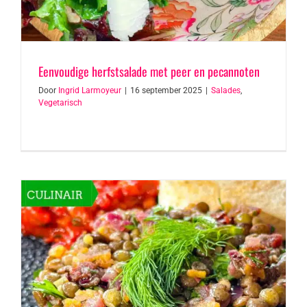
Eenvoudige herfstsalade met peer en pecannoten
Door
Ingrid Larmoyeur
|
16 september 2025
|
Salades
,
Vegetarisch