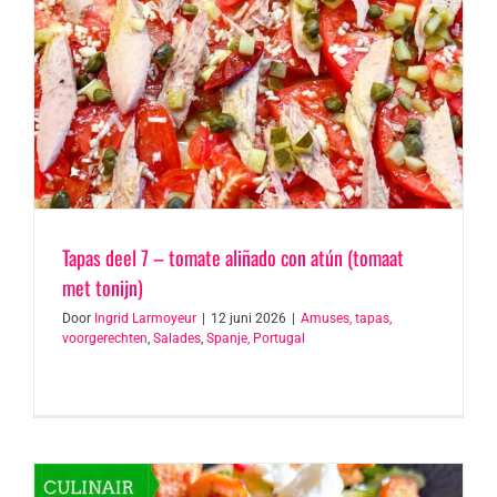
Tapas deel 7 – tomate aliñado con atún (tomaat
met tonijn)
Door
Ingrid Larmoyeur
|
12 juni 2026
|
Amuses, tapas,
voorgerechten
,
Salades
,
Spanje, Portugal