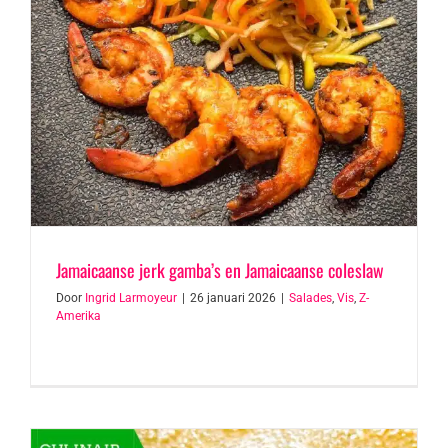
Jamaicaanse jerk gamba’s en Jamaicaanse coleslaw
Door
Ingrid Larmoyeur
|
26 januari 2026
|
Salades
,
Vis
,
Z-
Amerika