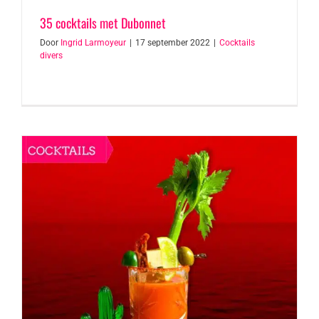
35 cocktails met Dubonnet
Door
Ingrid Larmoyeur
|
17 september 2022
|
Cocktails
divers