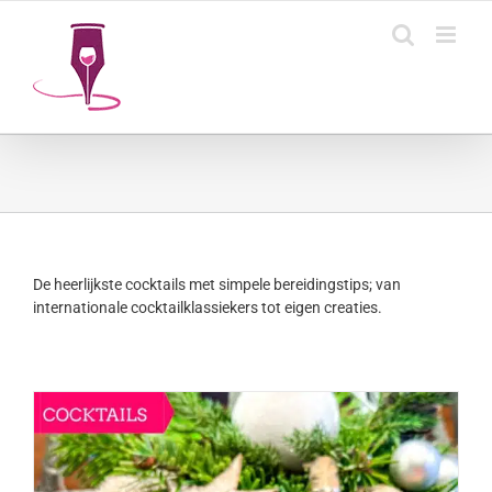
Ga
naar
inhoud
De heerlijkste cocktails met simpele bereidingstips; van
internationale cocktailklassiekers tot eigen creaties.