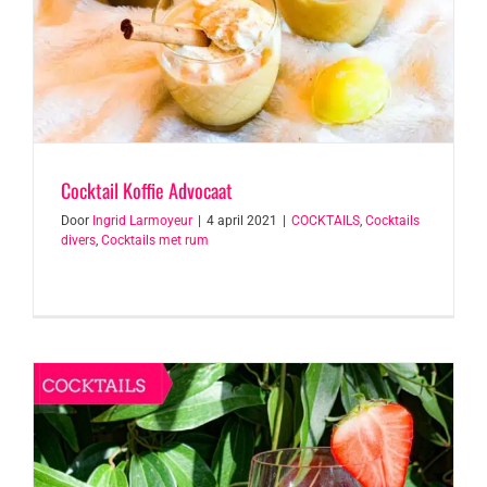
Cocktail Koffie Advocaat
Door
Ingrid Larmoyeur
|
4 april 2021
|
COCKTAILS
,
Cocktails
divers
,
Cocktails met rum