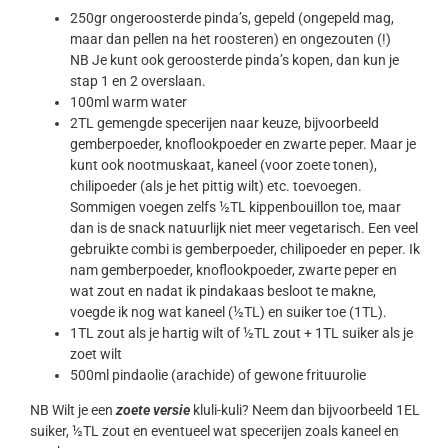
250gr ongeroosterde pinda’s, gepeld (ongepeld mag,
maar dan pellen na het roosteren) en ongezouten (!)
NB Je kunt ook geroosterde pinda’s kopen, dan kun je
stap 1 en 2 overslaan.
100ml warm water
2TL gemengde specerijen naar keuze, bijvoorbeeld
gemberpoeder, knoflookpoeder en zwarte peper. Maar je
kunt ook nootmuskaat, kaneel (voor zoete tonen),
chilipoeder (als je het pittig wilt) etc. toevoegen.
Sommigen voegen zelfs ½TL kippenbouillon toe, maar
dan is de snack natuurlijk niet meer vegetarisch. Een veel
gebruikte combi is gemberpoeder, chilipoeder en peper. Ik
nam gemberpoeder, knoflookpoeder, zwarte peper en
wat zout en nadat ik pindakaas besloot te makne,
voegde ik nog wat kaneel (½TL) en suiker toe (1TL).
1TL zout als je hartig wilt of ½TL zout + 1TL suiker als je
zoet wilt
500ml pindaolie (arachide) of gewone frituurolie
NB Wilt je een
zoete versie
kluli-kuli? Neem dan bijvoorbeeld 1EL
suiker, ½TL zout en eventueel wat specerijen zoals kaneel en