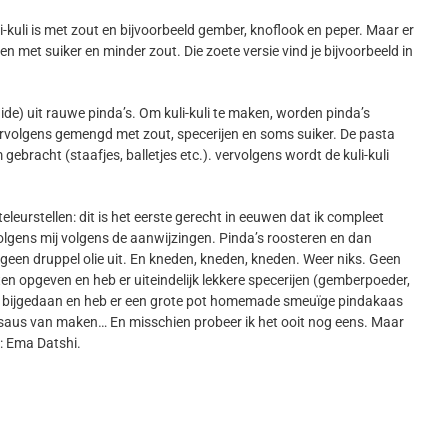
i-kuli is met zout en bijvoorbeeld gember, knoflook en peper. Maar er
n met suiker en minder zout. Die zoete versie vind je bijvoorbeeld in
hide) uit rauwe pinda’s. Om kuli-kuli te maken, worden pinda’s
rvolgens gemengd met zout, specerijen en soms suiker. De pasta
ebracht (staafjes, balletjes etc.). vervolgens wordt de kuli-kuli
teleurstellen: dit is het eerste gerecht in eeuwen dat ik compleet
volgens mij volgens de aanwijzingen. Pinda’s roosteren en dan
 geen druppel olie uit. En kneden, kneden, kneden. Weer niks. Geen
ten opgeven en heb er uiteindelijk lekkere specerijen (gemberpoeder,
ker bijgedaan en heb er een grote pot homemade smeuïge pindakaas
asaus van maken… En misschien probeer ik het ooit nog eens. Maar
: Ema Datshi.