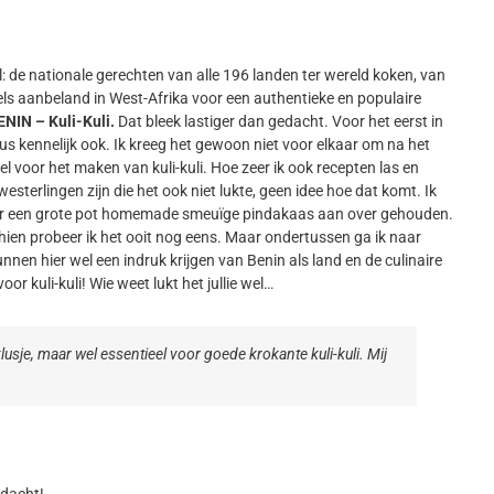
l: de nationale gerechten van alle 196 landen ter wereld koken, van
ls aanbeland in West-Afrika voor een authentieke en populaire
ENIN – Kuli-Kuli.
Dat bleek lastiger dan gedacht. Voor het eerst in
us kennelijk ook. Ik kreeg het gewoon niet voor elkaar om na het
el voor het maken van kuli-kuli. Hoe zeer ik ook recepten las en
esterlingen zijn die het ook niet lukte, geen idee hoe dat komt. Ik
heb er een grote pot homemade smeuïge pindakaas aan over gehouden.
en probeer ik het ooit nog eens. Maar ondertussen ga ik naar
nnen hier wel een indruk krijgen van Benin als land en de culinaire
oor kuli-kuli! Wie weet lukt het jullie wel…
klusje, maar wel essentieel voor goede krokante kuli-kuli. Mij