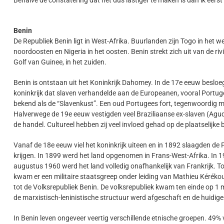
Behalve de constatering dat het dus lastiger te maken is dan ik eerst
Benin
De Republiek Benin ligt in West-Afrika. Buurlanden zijn Togo in het w
noordoosten en Nigeria in het oosten. Benin strekt zich uit van de ri
Golf van Guinee, in het zuiden.
Benin is ontstaan uit het Koninkrijk Dahomey. In de 17e eeuw besloeg 
koninkrijk dat slaven verhandelde aan de Europeanen, vooral Portug
bekend als de “Slavenkust”. Een oud Portugees fort, tegenwoordig 
Halverwege de 19e eeuw vestigden veel Braziliaanse ex-slaven (Aguda
de handel. Cultureel hebben zij veel invloed gehad op de plaatselijke
Vanaf de 18e eeuw viel het koninkrijk uiteen en in 1892 slaagden de 
krijgen. In 1899 werd het land opgenomen in Frans-West-Afrika. In 
augustus 1960 werd het land volledig onafhankelijk van Frankrijk.
kwam er een militaire staatsgreep onder leiding van Mathieu Kéréko
tot de Volksrepubliek Benin. De volksrepubliek kwam ten einde o
de marxistisch-leninistische structuur werd afgeschaft en de huidig
In Benin leven ongeveer veertig verschillende etnische groepen. 49%