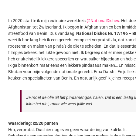
In 2020 startte ik mijn culinaire wereldreis
@NationalDishes
. Het doe
Afghanistan tot Zwitserland. Ik begon in Afghanistan en ben inmidde
streetfood van Benin. Dus vandaag:
National Dishes Nr. 17/196 – B
weet ik hoe lang heb ik een gerecht compleet verprutst! Ja, dat kan d
roosteren en malen van pinda’s de olie te scheiden. En dat is essentie
filmpjes bekeek, het lukte gewoon niet. Ik begreep dat er meer gekke w
heb er uiteindelijk lekkere specerijen en wat suiker bijgedaan en 
Ik ga binnenkort maar eens een lekkere pindasaus maken… En misschi
Bhutan voor mijn volgende nationale gerecht: Ema Datshi. En jullie ku
keuken en specialiteiten van Benin. En natuurlijk geef ik je het recept v
Je moet de olie uit het pindamengsel halen. Dat is een lastig 
lukte het niet, maar wie weet jullie wel…
Waardering: xx/20 punten
Hm, verprutst. Dus hier nog even geen waardering van kuli-kuli…