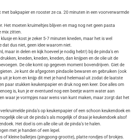
aat met bakpapier en rooster ze ca. 20 minuten in een voorverwarmde
r. Het moeten kruimeltjes blijven en mag nog net geen pasta
 mix zitten.
g klusje en kost je zeker 5-7 minuten kneden, maar het is wel
te dat dus niet, geen idee waarom niet.
maar in delen en kijk hoeveel je nodig hebt!) bij de pinda’s en
drukken, kneden, kneden, kneden, dan knijpen en de olie uit de
oevoegen. De olie komt op gegeven moment bovendrijven. Giet de
n afgieten. Je kunt de afgegoten pindaolie bewaren en gebruiken (ook
a uit je kom en knijp dit met je hand helemaal uit zodat de laatste
n een paar stukken keukenpapier en druk nog een keer. Doe alles om
 genoeg is, kun je er eventueel nog een beetje warm water aan
en waar je vormpjes naar wens van kunt maken, maar zorgt dat het
e verkruimelde pinda’s op keukenpapier of een schoon keukendoek en
ogelijk olie uit de pinda’s als mogelijk of draai je keukendoek alsof
oek. Het doel is om alle olie uit de pinda’s te halen.
gen met je handen of een lepel.
f kleine balletjes (pingpong-grootte), platte rondjes of brokjes.