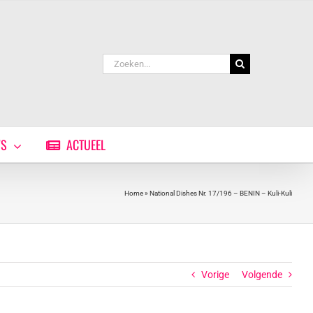
Zoeken
naar:
WS
ACTUEEL
Home
»
National Dishes Nr. 17/196 – BENIN – Kuli-Kuli
Vorige
Volgende