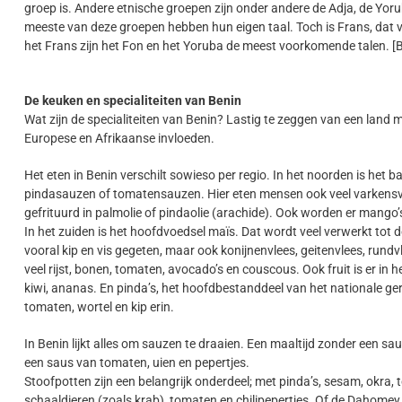
groep is. Andere etnische groepen zijn onder andere de Adja, de Yor
meeste van deze groepen hebben hun eigen taal. Toch is Frans, dat vo
het Frans zijn het Fon en het Yoruba de meest voorkomende talen. [B
De keuken en specialiteiten van Benin
Wat zijn de specialiteiten van Benin? Lastig te zeggen van een land m
Europese en Afrikaanse invloeden.
Het eten in Benin verschilt sowieso per regio. In het noorden is he
pindasauzen of tomatensauzen. Hier eten mensen ook veel varkensvl
gefrituurd in palmolie of pindaolie (arachide). Ook worden er mango’
In het zuiden is het hoofdvoedsel maïs. Dat wordt veel verwerkt to
vooral kip en vis gegeten, maar ook konijnenvlees, geitenvlees, rund
veel rijst, bonen, tomaten, avocado’s en couscous. Ook fruit is er in
kiwi, ananas. En pinda’s, het hoofdbestanddeel van het nationale ge
tomaten, wortel en kip erin.
In Benin lijkt alles om sauzen te draaien. Een maaltijd zonder een sa
een saus van tomaten, uien en pepertjes.
Stoofpotten zijn een belangrijk onderdeel; met pinda’s, sesam, okra, 
schaaldieren (zoals krab), tomaten en chilipepertjes. Of de Dahomey 