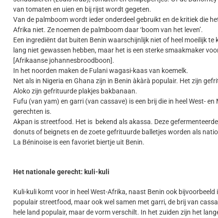
van tomaten en uien en bij rijst wordt gegeten.
Van de palmboom wordt ieder onderdeel gebruikt en de kritiek die h
Afrika niet. Ze noemen de palmboom daar ‘boom van het leven’.
Een ingrediënt dat buiten Benin waarschijnlijk niet of heel moeilijk te
lang niet gewassen hebben, maar het is een sterke smaakmaker voo
[Afrikaanse johannesbroodboon].
In het noorden maken de Fulani wagasi-kaas van koemelk.
Net als in Nigeria en Ghana zijn in Benin àkàrà populair. Het zijn ge
Aloko zijn gefrituurde plakjes bakbanaan.
Fufu (van yam) en garri (van cassave) is een brij die in heel West- 
gerechten is.
Akpan is streetfood. Het is bekend als akassa. Deze gefermenteerde 
donuts of beignets en de zoete gefrituurde balletjes worden als nati
La Béninoise is een favoriet biertje uit Benin.
Het nationale gerecht: kuli-kuli
Kuli-kuli komt voor in heel West-Afrika, naast Benin ook bijvoorbeel
populair streetfood, maar ook wel samen met garri, de brij van cassav
hele land populair, maar de vorm verschilt. In het zuiden zijn het lan