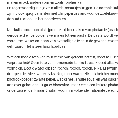
maken er ook andere vormen zoals rondjes van.
En tegenwoordig kun je ze in allerlei smaakjes krijgen. De normale kul
zijn nu ook spicy varianten met chilipepertjes and voor de zoetekauwe
de stad Djougou in het noordwesten.
Kuli-kuli is ontstaan als bijproduct bij het maken van pindaolie (arac
geroosterd en vervolgens vermalen tot een pasta. De pasta wordt ve
wordt met water ontdaan van overtollige olie en in de gewenste vorm g
gefrituurd. Het is zeer lang houdbaar.
Wat een mooie foto van mijn versie van gerecht betreft, moet ik jullie 
verprutst heb! Geen foto van homemade kuli-kuli dus. Ik deed alles 
vermalen. Beetje water erbij en roeren, roeren, roeren. Niks. Er kwam
druppel olie. Meer water. Niks. Nog meer water. Niks. Ik heb het moe
knoflookpoeder, zwarte peper, wat kaneel, snufje zout) en wat sui
aan over gehouden. Ik ga er binnenkort maar eens een lekkere pind
ondertussen ga ik naar Bhutan voor mijn volgende nationale gerecht