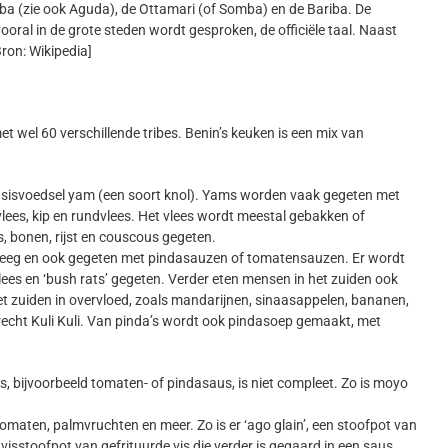
uba (zie ook Aguda), de Ottamari (of Somba) en de Bariba. De
oral in de grote steden wordt gesproken, de officiële taal. Naast
ron: Wikipedia]
et wel 60 verschillende tribes. Benin’s keuken is een mix van
t basisvoedsel yam (een soort knol). Yams worden vaak gegeten met
ees, kip en rundvlees. Het vlees wordt meestal gebakken of
s, bonen, rijst en couscous gegeten.
t deeg en ook gegeten met pindasauzen of tomatensauzen. Er wordt
vlees en ‘bush rats’ gegeten. Verder eten mensen in het zuiden ook
 het zuiden in overvloed, zoals mandarijnen, sinaasappelen, bananen,
recht Kuli Kuli. Van pinda’s wordt ook pindasoep gemaakt, met
us, bijvoorbeeld tomaten- of pindasaus, is niet compleet. Zo is moyo
tomaten, palmvruchten en meer. Zo is er ‘ago glain’, een stoofpot van
visstoofpot van gefrituurde vis die verder is gegaard in een saus