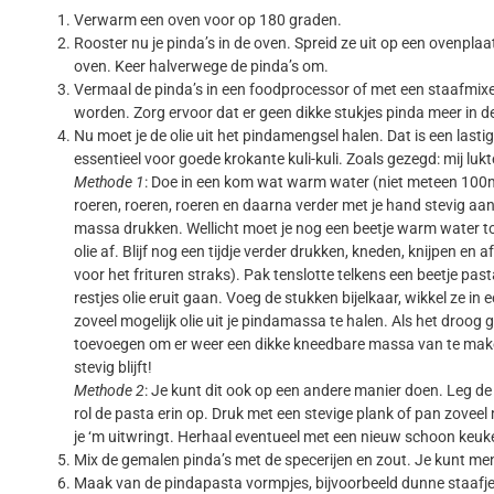
Verwarm een oven voor op 180 graden.
Rooster nu je pinda’s in de oven. Spreid ze uit op een ovenpl
oven. Keer halverwege de pinda’s om.
Vermaal de pinda’s in een foodprocessor of met een staafmixe
worden. Zorg ervoor dat er geen dikke stukjes pinda meer in de
Nu moet je de olie uit het pindamengsel halen. Dat is een lasti
essentieel voor goede krokante kuli-kuli. Zoals gezegd: mij luk
Methode 1
: Doe in een kom wat warm water (niet meteen 100ml, 
roeren, roeren, roeren en daarna verder met je hand stevig aan
massa drukken. Wellicht moet je nog een beetje warm water t
olie af. Blijf nog een tijdje verder drukken, kneden, knijpen e
voor het frituren straks). Pak tenslotte telkens een beetje past
restjes olie eruit gaan. Voeg de stukken bijelkaar, wikkel ze i
zoveel mogelijk olie uit je pindamassa te halen. Als het droog
toevoegen om er weer een dikke kneedbare massa van te mak
stevig blijft!
Methode 2
: Je kunt dit ook op een andere manier doen. Leg d
rol de pasta erin op. Druk met een stevige plank of pan zoveel m
je ‘m uitwringt. Herhaal eventueel met een nieuw schoon keukend
Mix de gemalen pinda’s met de specerijen en zout. Je kunt men
Maak van de pindapasta vormpjes, bijvoorbeeld dunne staafjes o