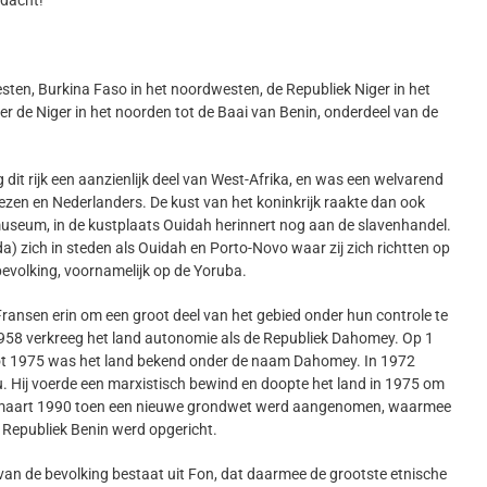
 dacht!
esten, Burkina Faso in het noordwesten, de Republiek Niger in het
vier de Niger in het noorden tot de Baai van Benin, onderdeel van de
dit rijk een aanzienlijk deel van West-Afrika, en was een welvarend
ezen en Nederlanders. De kust van het koninkrijk raakte dan ook
museum, in de kustplaats Ouidah herinnert nog aan de slavenhandel.
) zich in steden als Ouidah en Porto-Novo waar zij zich richtten op
 bevolking, voornamelijk op de Yoruba.
Fransen erin om een groot deel van het gebied onder hun controle te
1958 verkreeg het land autonomie als de Republiek Dahomey. Op 1
 Tot 1975 was het land bekend onder de naam Dahomey. In 1972
u. Hij voerde een marxistisch bewind en doopte het land in 1975 om
p 1 maart 1990 toen een nieuwe grondwet werd aangenomen, waarmee
e Republiek Benin werd opgericht.
 van de bevolking bestaat uit Fon, dat daarmee de grootste etnische