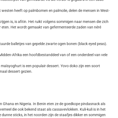
et westen heeft op palmbomen en palmolie, delen de mensen in West-
 krijgen is, is afitin. Het ruikt volgens sommigen naar mensen die zich
r eten. Het wordt gemaakt van gefermenteerde zaden van néré
frituurde balletjes van gepelde zwarte ogen bonen (black eyed peas).
en Midden-Afrika een hoofdbestanddeel van of een onderdeel van vele
maïsyoghurt is een populair dessert. Yovo doko zijn een soort
onaal dessert gezien.
d in Ghana en Nigeria. In Benin eten ze de goedkope pindasnack als
emeel die ook bekend staat als cassavevlokken. Kuli-kuli is in het
ge dunne sticks, in het noorden zijn de staafjes dikker en sommigen