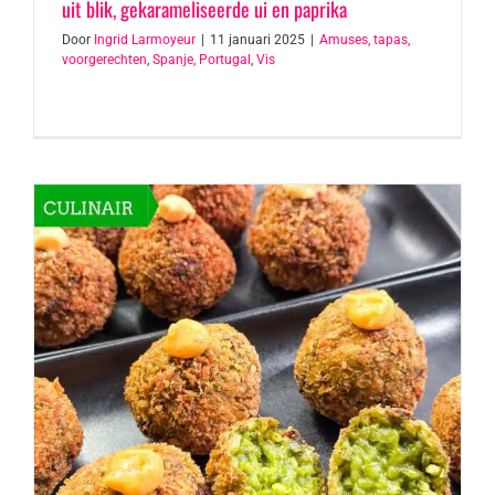
uit blik, gekarameliseerde ui en paprika
Door
Ingrid Larmoyeur
|
11 januari 2025
|
Amuses, tapas,
voorgerechten
,
Spanje, Portugal
,
Vis