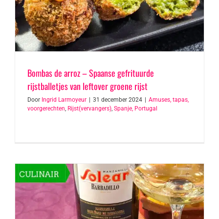
Bombas de arroz – Spaanse gefrituurde
rijstballetjes van leftover groene rijst
Door
Ingrid Larmoyeur
|
31 december 2024
|
Amuses, tapas,
voorgerechten
,
Rijst(vervangers)
,
Spanje, Portugal