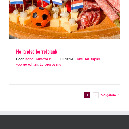
Hollandse borrelplank
Door
Ingrid Larmoyeur
|
11 juli 2024
|
Amuses, tapas,
voorgerechten
,
Europa overig
1
2
Volgende