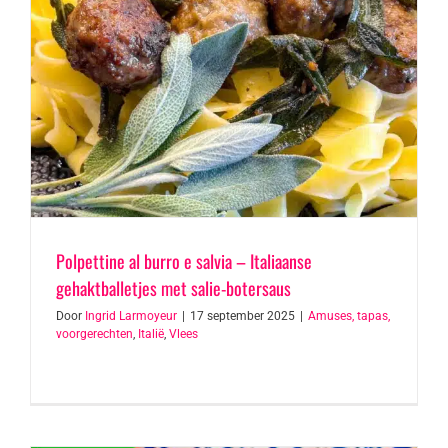
Polpettine al burro e salvia – Italiaanse
gehaktballetjes met salie-botersaus
Door
Ingrid Larmoyeur
|
17 september 2025
|
Amuses, tapas,
voorgerechten
,
Italië
,
Vlees