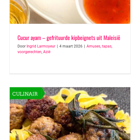
Cucur ayam – gefrituurde kipbeignets uit Maleisië
Door
Ingrid Larmoyeur
|
4 maart 2026
|
Amuses, tapas,
voorgerechten
,
Azië