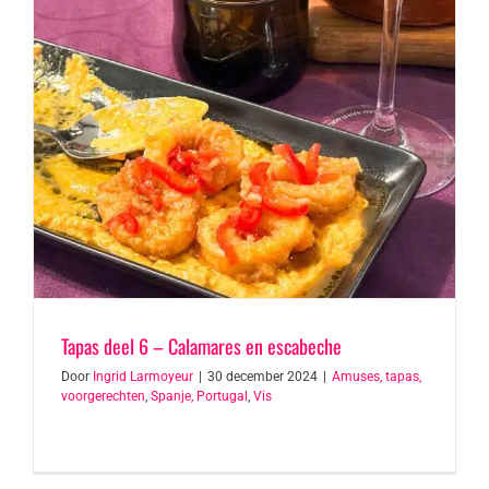
Tapas deel 6 – Calamares en escabeche
Door
Ingrid Larmoyeur
|
30 december 2024
|
Amuses, tapas,
voorgerechten
,
Spanje, Portugal
,
Vis