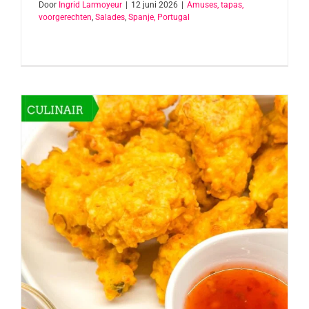
Door
Ingrid Larmoyeur
|
12 juni 2026
|
Amuses, tapas,
voorgerechten
,
Salades
,
Spanje, Portugal