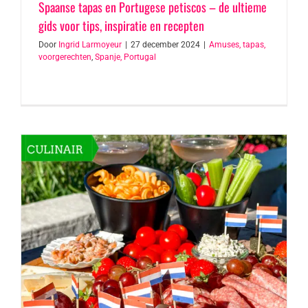
Spaanse tapas en Portugese petiscos – de ultieme
gids voor tips, inspiratie en recepten
Door
Ingrid Larmoyeur
|
27 december 2024
|
Amuses, tapas,
voorgerechten
,
Spanje, Portugal