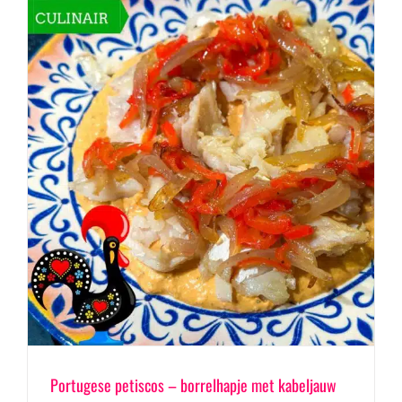
Portugese petiscos – borrelhapje met kabeljauw