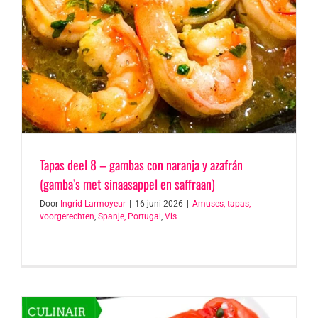
Tapas deel 8 – gambas con naranja y azafrán
(gamba’s met sinaasappel en saffraan)
Door
Ingrid Larmoyeur
|
16 juni 2026
|
Amuses, tapas,
voorgerechten
,
Spanje, Portugal
,
Vis