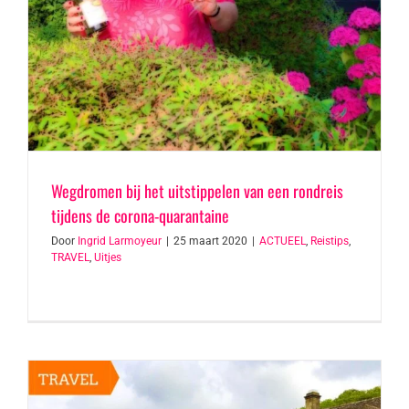
Wegdromen bij het uitstippelen van een rondreis
tijdens de corona-quarantaine
Door
Ingrid Larmoyeur
|
25 maart 2020
|
ACTUEEL
,
Reistips
,
TRAVEL
,
Uitjes