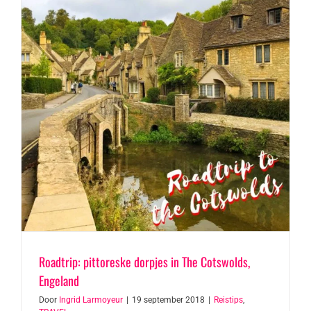
Roadtrip: pittoreske dorpjes in The Cotswolds,
Engeland
Door
Ingrid Larmoyeur
|
19 september 2018
|
Reistips
,