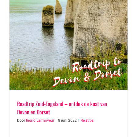
Roadtrip Zuid-Engeland – ontdek de kust van
Devon en Dorset
Door
Ingrid Larmoyeur
|
8 juni 2022
|
Reistips