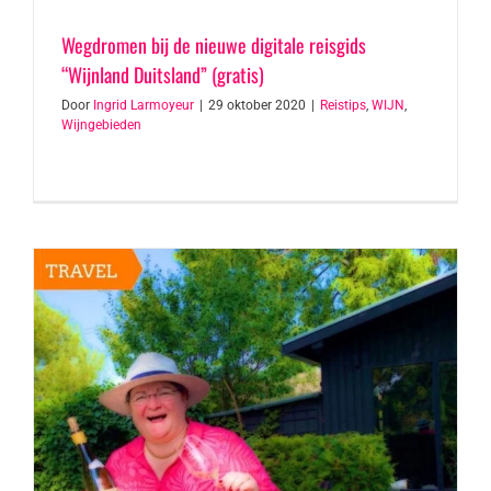
Wegdromen bij de nieuwe digitale reisgids
“Wijnland Duitsland” (gratis)
Door
Ingrid Larmoyeur
|
29 oktober 2020
|
Reistips
,
WIJN
,
Wijngebieden