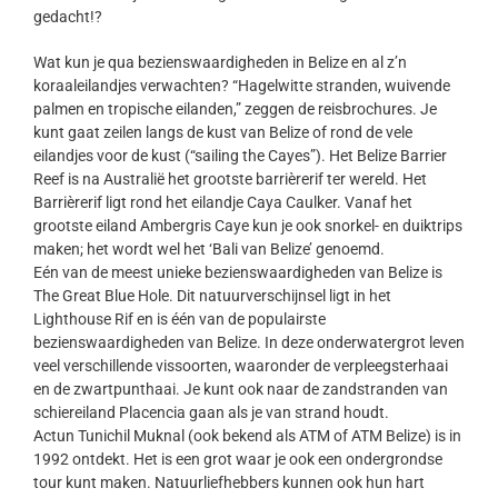
gedacht!?
Wat kun je qua bezienswaardigheden in Belize en al z’n
koraaleilandjes verwachten? “Hagelwitte stranden, wuivende
palmen en tropische eilanden,” zeggen de reisbrochures. Je
kunt gaat zeilen langs de kust van Belize of rond de vele
eilandjes voor de kust (“sailing the Cayes”). Het Belize Barrier
Reef is na Australië het grootste barrièrerif ter wereld. Het
Barrièrerif ligt rond het eilandje Caya Caulker. Vanaf het
grootste eiland Ambergris Caye kun je ook snorkel- en duiktrips
maken; het wordt wel het ‘Bali van Belize’ genoemd.
Eén van de meest unieke bezienswaardigheden van Belize is
The Great Blue Hole. Dit natuurverschijnsel ligt in het
Lighthouse Rif en is één van de populairste
bezienswaardigheden van Belize. In deze onderwatergrot leven
veel verschillende vissoorten, waaronder de verpleegsterhaai
en de zwartpunthaai. Je kunt ook naar de zandstranden van
schiereiland Placencia gaan als je van strand houdt.
Actun Tunichil Muknal (ook bekend als ATM of ATM Belize) is in
1992 ontdekt. Het is een grot waar je ook een ondergrondse
tour kunt maken. Natuurliefhebbers kunnen ook hun hart