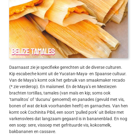
Daarnaast zie je specifieke gerechten uit de diverse culturen.
Kip escabeche komt uit de Yucatan-Maya- en Spaanse cultuur.
Van de Maya’s komt ook het gebruik van smaakmaker recado
(* zie verderop). En maïsmeel. En de Maya’s en Mestiezen
brachten tortillas, tamales (van maïs en kip; soms ook
‘tamalitos’ of ‘ducunu’ genoemd) en panades (gevuld met vis,
bonen of wat de kok voorhanden heeft) en garnaches. Van hen
komt ook Cochinita Pibil, een soort ‘pulled pork’ uit Belize met
varkensvlees dat langzaam gegaard is in bananenblad. En nog
een soep: sere, vissoep met gefrituurde vis, kokosmelk,
bakbananen en cassave.