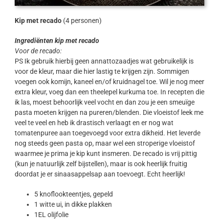
Kip met recado
(4 personen)
Ingrediënten kip met recado
Voor de recado:
PS Ik gebruik hierbij geen annattozaadjes wat gebruikelijk is
voor de kleur, maar die hier lastig te krijgen zijn. Sommigen
voegen ook komijn, kaneel en/of kruidnagel toe. Wil je nog meer
extra kleur, voeg dan een theelepel kurkuma toe. In recepten die
ik las, moest behoorlijk veel vocht en dan zou je een smeuïge
pasta moeten krijgen na pureren/blenden. Die vloeistof leek me
veel te veel en heb ik drastisch verlaagt en er nog wat
tomatenpuree aan toegevoegd voor extra dikheid. Het leverde
nog steeds geen pasta op, maar wel een stroperige vloeistof
waarmee je prima je kip kunt insmeren. De recado is vrij pittig
(kun je natuurlijk zelf bijstellen), maar is ook heerlijk fruitig
doordat je er sinaasappelsap aan toevoegt. Echt heerlijk!
5 knoflookteentjes, gepeld
1 witte ui, in dikke plakken
1EL olijfolie