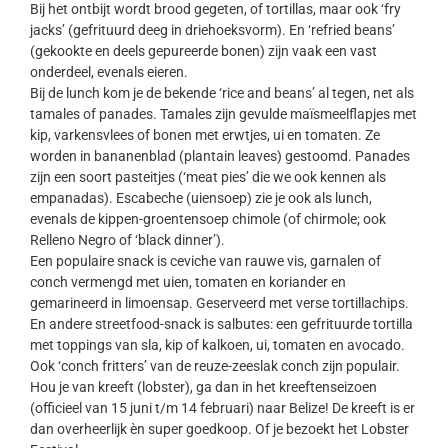
Bij het ontbijt wordt brood gegeten, of tortillas, maar ook ‘fry
jacks’ (gefrituurd deeg in driehoeksvorm). En ‘refried beans’
(gekookte en deels gepureerde bonen) zijn vaak een vast
onderdeel, evenals eieren.
Bij de lunch kom je de bekende ‘rice and beans’ al tegen, net als
tamales of panades. Tamales zijn gevulde maïsmeelflapjes met
kip, varkensvlees of bonen met erwtjes, ui en tomaten. Ze
worden in bananenblad (plantain leaves) gestoomd. Panades
zijn een soort pasteitjes (‘meat pies’ die we ook kennen als
empanadas). Escabeche (uiensoep) zie je ook als lunch,
evenals de kippen-groentensoep chimole (of chirmole; ook
Relleno Negro of ‘black dinner’).
Een populaire snack is ceviche van rauwe vis, garnalen of
conch vermengd met uien, tomaten en koriander en
gemarineerd in limoensap. Geserveerd met verse tortillachips.
En andere streetfood-snack is salbutes: een gefrituurde tortilla
met toppings van sla, kip of kalkoen, ui, tomaten en avocado.
Ook ‘conch fritters’ van de reuze-zeeslak conch zijn populair.
Hou je van kreeft (lobster), ga dan in het kreeftenseizoen
(officieel van 15 juni t/m 14 februari) naar Belize! De kreeft is er
dan overheerlijk èn super goedkoop. Of je bezoekt het Lobster