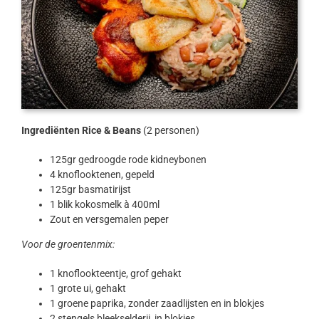
Ingrediënten Rice & Beans
(2 personen)
125gr gedroogde rode kidneybonen
4 knoflooktenen, gepeld
125gr basmatirijst
1 blik kokosmelk à 400ml
Zout en versgemalen peper
Voor de groentenmix:
1 knoflookteentje, grof gehakt
1 grote ui, gehakt
1 groene paprika, zonder zaadlijsten en in blokjes
2 stengels bleekselderij, in blokjes