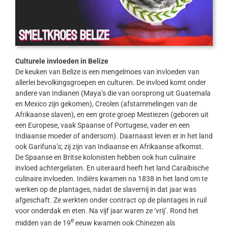
Culturele invloeden in Belize
De keuken van Belize is een mengelmoes van invloeden van
allerlei bevolkingsgroepen en culturen. De invloed komt onder
andere van Indianen (Maya’s die van oorsprong uit Guatemala
en Mexico zijn gekomen), Creolen (afstammelingen van de
Afrikaanse slaven), en een grote groep Mestiezen (geboren uit
een Europese, vaak Spaanse of Portugese, vader en een
Indiaanse moeder of andersom). Daarnaast leven er in het land
ook Garifuna’s; zij zijn van Indiaanse en Afrikaanse afkomst.
De Spaanse en Britse kolonisten hebben ook hun culinaire
invloed achtergelaten. En uiteraard heeft het land Caraïbische
culinaire invloeden. Indiërs kwamen na 1838 in het land om te
werken op de plantages, nadat de slavernij in dat jaar was
afgeschaft. Ze werkten onder contract op de plantages in ruil
voor onderdak en eten. Na vijf jaar waren ze ‘vrij’. Rond het
e
midden van de 19
eeuw kwamen ook Chinezen als