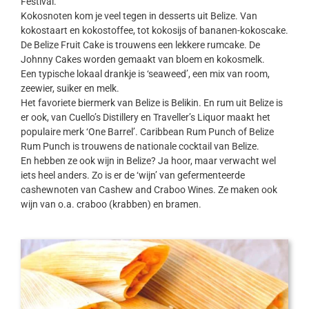
Festival.
Kokosnoten kom je veel tegen in desserts uit Belize. Van
kokostaart en kokostoffee, tot kokosijs of bananen-kokoscake.
De Belize Fruit Cake is trouwens een lekkere rumcake. De
Johnny Cakes worden gemaakt van bloem en kokosmelk.
Een typische lokaal drankje is ‘seaweed’, een mix van room,
zeewier, suiker en melk.
Het favoriete biermerk van Belize is Belikin. En rum uit Belize is
er ook, van Cuello’s Distillery en Traveller’s Liquor maakt het
populaire merk ‘One Barrel’. Caribbean Rum Punch of Belize
Rum Punch is trouwens de nationale cocktail van Belize.
En hebben ze ook wijn in Belize? Ja hoor, maar verwacht wel
iets heel anders. Zo is er de ‘wijn’ van gefermenteerde
cashewnoten van Cashew and Craboo Wines. Ze maken ook
wijn van o.a. craboo (krabben) en bramen.