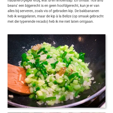
habanero-peper erbij, wat ui en limoensap. En omdat ‘rice and
beans’ een bijgerecht is en geen hoofdgerecht, kun je er van
alles bij serveren, zoals vis of gebraden kip. De bakbananen
heb ik weggelaten, maar de kip à la Belize (op smaak gebracht
met die typerende recado) heb ik me niet laten ontgaan.