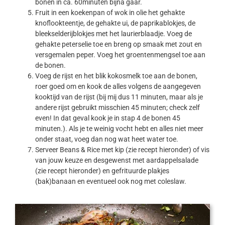
bonen in ca. 60minuten bijna gaar.
Fruit in een koekenpan of wok in olie het gehakte
knoflookteentje, de gehakte ui, de paprikablokjes, de
bleekselderijblokjes met het laurierblaadje. Voeg de
gehakte peterselie toe en breng op smaak met zout en
versgemalen peper. Voeg het groentenmengsel toe aan
de bonen.
Voeg de rijst en het blik kokosmelk toe aan de bonen,
roer goed om en kook de alles volgens de aangegeven
kooktijd van de rijst (bij mij dus 11 minuten, maar als je
andere rijst gebruikt misschien 45 minuten; check zelf
even! In dat geval kook je in stap 4 de bonen 45
minuten.). Als je te weinig vocht hebt en alles niet meer
onder staat, voeg dan nog wat heet water toe.
Serveer Beans & Rice met kip (zie recept hieronder) of vis
van jouw keuze en desgewenst met aardappelsalade
(zie recept hieronder) en gefrituurde plakjes
(bak)banaan en eventueel ook nog met coleslaw.