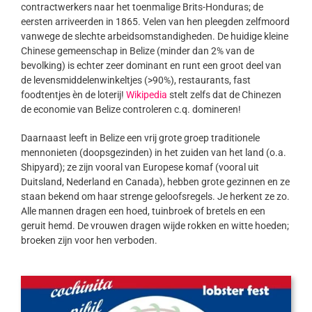
contractwerkers naar het toenmalige Brits-Honduras; de
eersten arriveerden in 1865. Velen van hen pleegden zelfmoord
vanwege de slechte arbeidsomstandigheden. De huidige kleine
Chinese gemeenschap in Belize (minder dan 2% van de
bevolking) is echter zeer dominant en runt een groot deel van
de levensmiddelenwinkeltjes (>90%), restaurants, fast
foodtentjes èn de loterij!
Wikipedia
stelt zelfs dat de Chinezen
de economie van Belize controleren c.q. domineren!
Daarnaast leeft in Belize een vrij grote groep traditionele
mennonieten (doopsgezinden) in het zuiden van het land (o.a.
Shipyard); ze zijn vooral van Europese komaf (vooral uit
Duitsland, Nederland en Canada), hebben grote gezinnen en ze
staan bekend om haar strenge geloofsregels. Je herkent ze zo.
Alle mannen dragen een hoed, tuinbroek of bretels en een
geruit hemd. De vrouwen dragen wijde rokken en witte hoeden;
broeken zijn voor hen verboden.