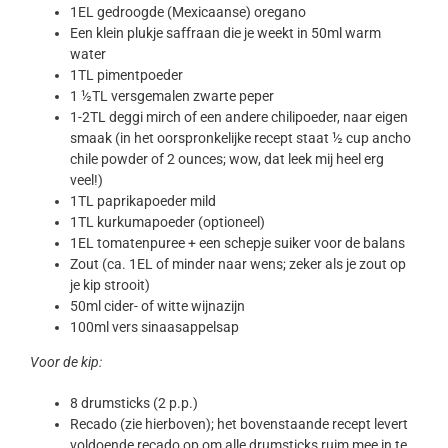
1EL gedroogde (Mexicaanse) oregano
Een klein plukje saffraan die je weekt in 50ml warm
water
1TL pimentpoeder
1 ½TL versgemalen zwarte peper
1-2TL deggi mirch of een andere chilipoeder, naar eigen
smaak (in het oorspronkelijke recept staat ½ cup ancho
chile powder of 2 ounces; wow, dat leek mij heel erg
veel!)
1TL paprikapoeder mild
1TL kurkumapoeder (optioneel)
1EL tomatenpuree + een schepje suiker voor de balans
Zout (ca. 1EL of minder naar wens; zeker als je zout op
je kip strooit)
50ml cider- of witte wijnazijn
100ml vers sinaasappelsap
Voor de kip:
8 drumsticks (2 p.p.)
Recado (zie hierboven); het bovenstaande recept levert
voldoende recado op om alle drumsticks ruim mee in te