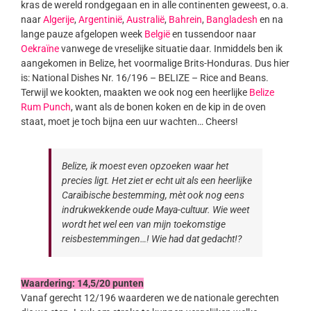
kras de wereld rondgegaan en in alle continenten geweest, o.a.
naar
Algerije
,
Argentinië
,
Australië
,
Bahrein
,
Bangladesh
en na
lange pauze afgelopen week
België
en tussendoor naar
Oekraïne
vanwege de vreselijke situatie daar. Inmiddels ben ik
aangekomen in Belize, het voormalige Brits-Honduras. Dus hier
is: National Dishes Nr. 16/196 – BELIZE – Rice and Beans.
Terwijl we kookten, maakten we ook nog een heerlijke
Belize
Rum Punch
, want als de bonen koken en de kip in de oven
staat, moet je toch bijna een uur wachten… Cheers!
Belize, ik moest even opzoeken waar het
precies ligt. Het ziet er echt uit als een heerlijke
Caraïbische bestemming, mèt ook nog eens
indrukwekkende oude Maya-cultuur. Wie weet
wordt het wel een van mijn toekomstige
reisbestemmingen…! Wie had dat gedacht!?
Waardering: 14,5/20 punten
Vanaf gerecht 12/196 waarderen we de nationale gerechten