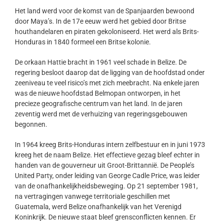
Het land werd voor de komst van de Spanjaarden bewoond
door Maya’s. In de 17e eeuw werd het gebied door Britse
houthandelaren en piraten gekoloniseerd. Het werd als Brits-
Honduras in 1840 formeel een Britse kolonie.
De orkaan Hattie bracht in 1961 veel schade in Belize. De
regering besloot daarop dat de ligging van de hoofdstad onder
zeeniveau te veel risico’s met zich meebracht. Na enkele jaren
was de nieuwe hoofdstad Belmopan ontworpen, in het
precieze geografische centrum van het land. In de jaren
zeventig werd met de verhuizing van regeringsgebouwen
begonnen.
In 1964 kreeg Brits-Honduras intern zelfbestuur en in juni 1973
kreeg het de naam Belize. Het effectieve gezag bleef echter in
handen van de gouverneur uit Groot-Brittannië. De People’s
United Party, onder leiding van George Cadle Price, was leider
van de onafhankelijkheidsbeweging. Op 21 september 1981,
na vertragingen vanwege territoriale geschillen met
Guatemala, werd Belize onafhankelijk van het Verenigd
Koninkrijk. De nieuwe staat bleef grensconflicten kennen. Er