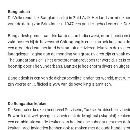
Bangladesh
De Volksrepubliek Bangladesh ligt in Zuid-Azië. Het land vormt de oo
voor de deling van Brits-Indië in 1947 een politiek geheel vormde. De
Bangladesh grenst aan drie kanten aan India (west, noord, oost) en 
zuid-oosten bij de havenstad Chittagong is er een strook kust aan de 
een groot deel van het land bestaat uit de rivierendelta van de ri
laaggelegen ligging aan de monding van grote rivieren zijn er vaak 
The Sundarbans en is het grootste mangrovebos ter wereld. Het is e
boottrip door The Sundarbans. Dan zie je hoe enorm divers en uitgest
Bangladesh is een van de dichtstbevolkte landen ter wereld, met ru
zijn voertalen. Officieel is 95% van de bevolking islamitisch.
De Bengaalse keuken
De Bengaalse keuken heeft veel Perzische, Turkse, Arabische invloede
Er wordt ook wel gezegd: invloeden uit de Moghhul (Mughlai)-keuken,
een combinatie van de keuken van het Indiase subcontinent met de k
keuken. Veel invloeden hebben ook te maken met de oude handelsro