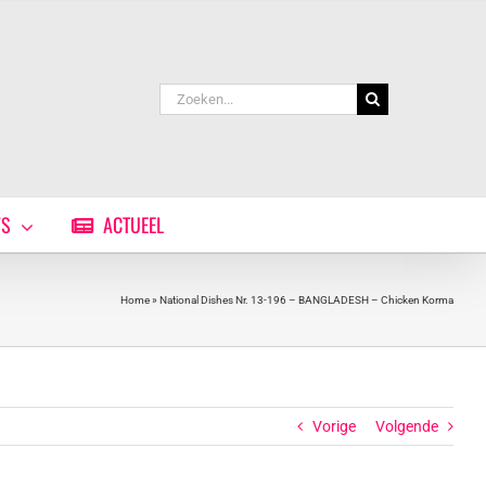
Zoeken
naar:
WS
ACTUEEL
Home
»
National Dishes Nr. 13-196 – BANGLADESH – Chicken Korma
Vorige
Volgende