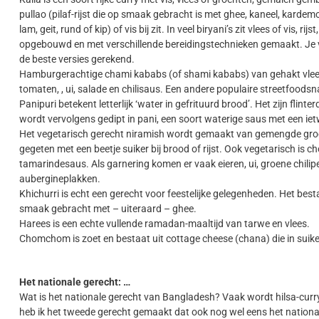
pullao (pilaf-rijst die op smaak gebracht is met ghee, kaneel, kardemo
lam, geit, rund of kip) of vis bij zit. In veel biryani’s zit vlees of vis,
opgebouwd en met verschillende bereidingstechnieken gemaakt. Je vin
de beste versies gerekend.
Hamburgerachtige chami kababs (of shami kababs) van gehakt vlees
tomaten, , ui, salade en chilisaus. Een andere populaire streetfoodsn
Panipuri betekent letterlijk ‘water in gefrituurd brood’. Het zijn flin
wordt vervolgens gedipt in pani, een soort waterige saus met een ietwa
Het vegetarisch gerecht niramish wordt gemaakt van gemengde groe
gegeten met een beetje suiker bij brood of rijst. Ook vegetarisch is c
tamarindesaus. Als garnering komen er vaak eieren, ui, groene chilipe
aubergineplakken.
Khichurri is echt een gerecht voor feestelijke gelegenheden. Het bestaa
smaak gebracht met – uiteraard – ghee.
Harees is een echte vullende ramadan-maaltijd van tarwe en vlees.
Chomchom is zoet en bestaat uit cottage cheese (chana) die in suike
Het nationale gerecht: …
Wat is het nationale gerecht van Bangladesh? Vaak wordt hilsa-curry
heb ik het tweede gerecht gemaakt dat ook nog wel eens het natio