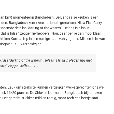
an bij *) momenteel in Bangladesh. De Bengaalse keuken is een
oeden. Bangladesh kent twee nationale gerechten: Hilsa Fish Curry
noemde de hilsa ‘darling of the waters’. Helaas is hilsa in
n dat is hilsa,” zeggen liefhebbers. Nou, daar ben je dan mooi klaar
cken Korma. Kip in een romige saus van yoghurt. Mild en licht van
iognier uit … Azerbeidzjian!
ilsa ‘darling of the waters’. Helaas is hilsa in Nederland niet
 hilsa,” zeggen liefhebbers.
ten. Leuk om straks te kunnen vergelijken welke gerechten ons wel
eek 16/20 punten. De Chicken Korma uit Bangladesh blijft steken
Het gerecht is lekker, mild en romig, maar toch een beetje saai.