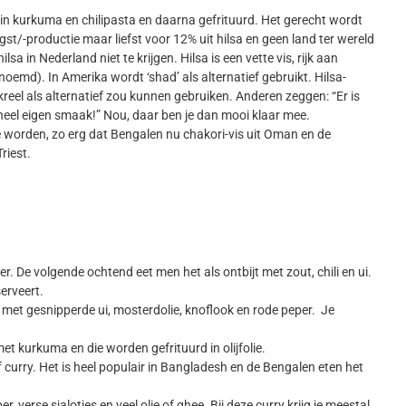
d in kurkuma en chilipasta en daarna gefrituurd. Het gerecht wordt
st/-productie maar liefst voor 12% uit hilsa en geen land ter wereld
a in Nederland niet te krijgen. Hilsa is een vette vis, rijk aan
oemd). In Amerika wordt ‘shad’ als alternatief gebruikt. Hilsa-
reel als alternatief zou kunnen gebruiken. Anderen zeggen: “Er is
n heel eigen smaak!” Nou, daar ben je dan mooi klaar mee.
e worden, zo erg dat Bengalen nu chakori-vis uit Oman en de
riest.
er. De volgende ochtend eet men het als ontbijt met zout, chili en ui.
erveert.
n met gesnipperde ui, mosterdolie, knoflook en rode peper. Je
t kurkuma en die worden gefrituurd in olijfolie.
of curry. Het is heel populair in Bangladesh en de Bengalen eten het
, verse sjalotjes en veel olie of ghee. Bij deze curry krijg je meestal