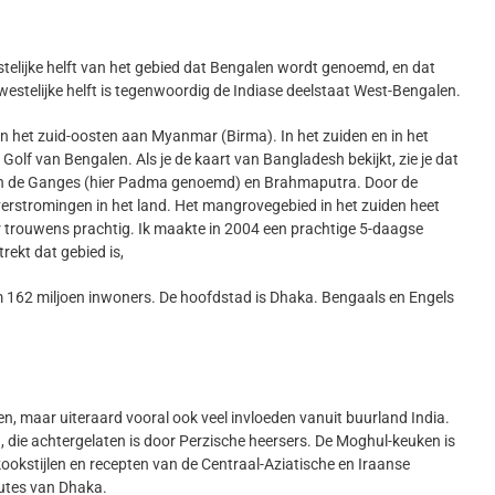
stelijke helft van het gebied dat Bengalen wordt genoemd, en dat
 westelijke helft is tegenwoordig de Indiase deelstaat West-Bengalen.
in het zuid-oosten aan Myanmar (Birma). In het zuiden en in het
Golf van Bengalen. Als je de kaart van Bangladesh bekijkt, zie je dat
vieren de Ganges (hier Padma genoemd) en Brahmaputra. Door de
overstromingen in het land. Het mangrovegebied in het zuiden heet
r trouwens prachtig. Ik maakte in 2004 een prachtige 5-daagse
rekt dat gebied is,
im 162 miljoen inwoners. De hoofdstad is Dhaka. Bengaals en Engels
n, maar uiteraard vooral ook veel invloeden vanuit buurland India.
 die achtergelaten is door Perzische heersers. De Moghul-keuken is
ookstijlen en recepten van de Centraal-Aziatische en Iraanse
utes van Dhaka.