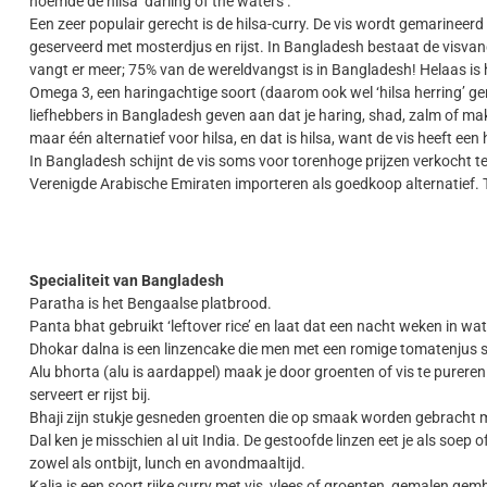
noemde de hilsa ‘darling of the waters’.
Een zeer populair gerecht is de hilsa-curry. De vis wordt gemarineer
geserveerd met mosterdjus en rijst. In Bangladesh bestaat de visvang
vangt er meer; 75% van de wereldvangst is in Bangladesh! Helaas is hils
Omega 3, een haringachtige soort (daarom ook wel ‘hilsa herring’ gen
liefhebbers in Bangladesh geven aan dat je haring, shad, zalm of mak
maar één alternatief voor hilsa, en dat is hilsa, want de vis heeft ee
In Bangladesh schijnt de vis soms voor torenhoge prijzen verkocht t
Verenigde Arabische Emiraten importeren als goedkoop alternatief. T
Specialiteit van Bangladesh
Paratha is het Bengaalse platbrood.
Panta bhat gebruikt ‘leftover rice’ en laat dat een nacht weken in wat
Dhokar dalna is een linzencake die men met een romige tomatenjus s
Alu bhorta (alu is aardappel) maak je door groenten of vis te purere
serveert er rijst bij.
Bhaji zijn stukje gesneden groenten die op smaak worden gebracht me
Dal ken je misschien al uit India. De gestoofde linzen eet je als soep 
zowel als ontbijt, lunch en avondmaaltijd.
Kalia is een soort rijke curry met vis, vlees of groenten, gemalen gember