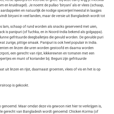
m en kruidnagel). Je noemt de pullao ‘biryani’ als er vlees (schaap,
 rijst, aardappelen en natuurlijk de nodige specerijen’meestal in laagjes
dt biryani in veel landen, maar de versie uit Bangladesh wordt tot
 lam, schaap of rund worden als snacks geserveerd met uien,
ack is panipuri (of fuchka, en in Noord-India bekend als golgappa).
terdunne gefrituurde deegballetjes die gevuld worden. De gevulde puri
t zurige, pittige smaak. Panipuri is ook heel populair in India.
nten en linzen die uren worden gestoofd en daarna worden
hotpoti, een gerecht van rijst, kikkerewten en tomaten met een
pertjes en munt of koriander bij. Beguni zijn gefrituurde
t uit linzen en rijst, daarnaast groenten, vlees of vis en het is op
rsiroop is gekookt.
 genoemd. Maar omdat deze vis gewoon niet hier te verkrijgen is,
nale gerecht van Bangladesh wordt genoemd: Chicken Korma (of