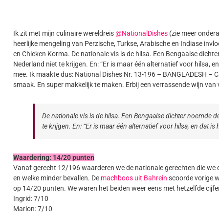
Ik zit met mijn culinaire wereldreis
@NationalDishes
(zie meer ondera
heerlijke mengeling van Perzische, Turkse, Arabische en Indiase invl
en Chicken Korma. De nationale vis is de hilsa. Een Bengaalse dichter 
Nederland niet te krijgen. En: “Er is maar één alternatief voor hilsa, e
mee. Ik maakte dus: National Dishes Nr. 13-196 – BANGLADESH – Chi
smaak. En super makkelijk te maken. Erbij een verrassende wijn van v
De nationale vis is de hilsa. Een Bengaalse dichter noemde de h
te krijgen. En: “Er is maar één alternatief voor hilsa, en dat is
Waardering: 14/20 punten
Vanaf gerecht 12/196 waarderen we de nationale gerechten die we e
en welke minder bevallen. De
machboos uit Bahrein
scoorde vorige w
op 14/20 punten. We waren het beiden weer eens met hetzelfde cijfer. 
Ingrid: 7/10
Marion: 7/10