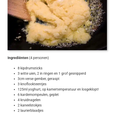
Ingrediënten
(4 personen)
8 kipdrumsticks
3 witte uien, 2 in ringen en 1 grof gesnipperd
3cm verse gember, geraspt
3 knoflookteentjes
125ml yoghurt, op kamertemperatuur en losgeklopt!
6 kardemompeulen, geplet
4 kruidnagelen
2 kaneelstokjes
2 laurierblaadjes