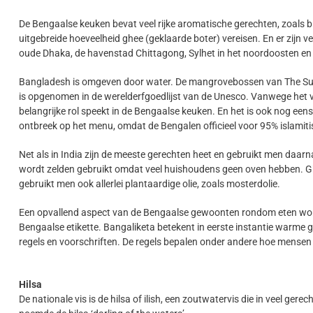
De Bengaalse keuken bevat veel rijke aromatische gerechten, zoals bi
uitgebreide hoeveelheid ghee (geklaarde boter) vereisen. En er zijn ve
oude Dhaka, de havenstad Chittagong, Sylhet in het noordoosten en 
Bangladesh is omgeven door water. De mangrovebossen van The Sund
is opgenomen in de werelderfgoedlijst van de Unesco. Vanwege het vele
belangrijke rol speekt in de Bengaalse keuken. En het is ook nog een
ontbreek op het menu, omdat de Bengalen officieel voor 95% islamitis
Net als in India zijn de meeste gerechten heet en gebruikt men daarnaa
wordt zelden gebruikt omdat veel huishoudens geen oven hebben. Gh
gebruikt men ook allerlei plantaardige olie, zoals mosterdolie.
Een opvallend aspect van de Bengaalse gewoonten rondom eten wordt
Bengaalse etikette. Bangaliketa betekent in eerste instantie warme 
regels en voorschriften. De regels bepalen onder andere hoe mense
Hilsa
De nationale vis is de hilsa of ilish, een zoutwatervis die in veel ge