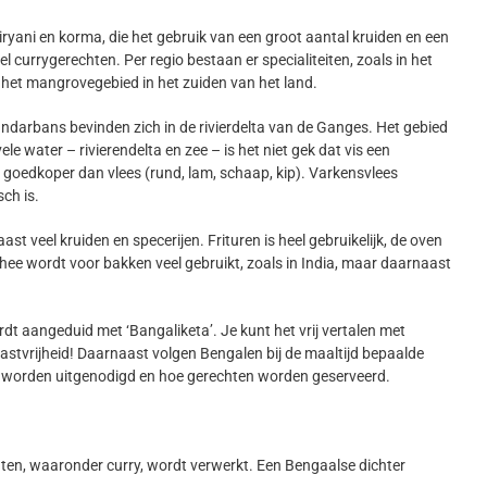
ryani en korma, die het gebruik van een groot aantal kruiden en een
el currygerechten. Per regio bestaan er specialiteiten, zoals in het
het mangrovegebied in het zuiden van het land.
arbans bevinden zich in de rivierdelta van de Ganges. Het gebied
 water – rivierendelta en zee – is het niet gek dat vis een
s goedkoper dan vlees (rund, lam, schaap, kip). Varkensvlees
ch is.
st veel kruiden en specerijen. Frituren is heel gebruikelijk, de oven
ee wordt voor bakken veel gebruikt, zoals in India, maar daarnaast
 aangeduid met ‘Bangaliketa’. Je kunt het vrij vertalen met
gastvrijheid! Daarnaast volgen Bengalen bij de maaltijd bepaalde
n worden uitgenodigd en hoe gerechten worden geserveerd.
rechten, waaronder curry, wordt verwerkt. Een Bengaalse dichter