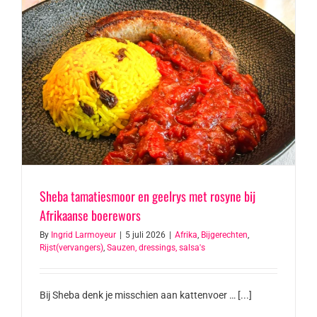
Sheba tamatiesmoor en geelrys met rosyne bij
Afrikaanse boerewors
By
Ingrid Larmoyeur
|
5 juli 2026
|
Afrika
,
Bijgerechten
,
Rijst(vervangers)
,
Sauzen, dressings, salsa's
Bij Sheba denk je misschien aan kattenvoer … [...]