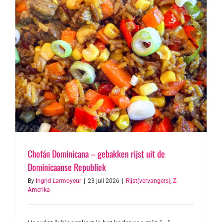
Chofán Dominicana – gebakken rijst uit de
Dominicaanse Republiek
By
Ingrid Larmoyeur
|
23 juli 2026
|
Rijst(vervangers)
,
Z-
Amerika