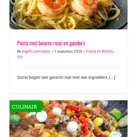
Pasta met beurre rosé en gamba’s
By
Ingrid Larmoyeur
|
1 augustus 2026
|
Pasta en Risotto
,
Vis
Soms begint een gerecht niet met een ingrediënt, [...]