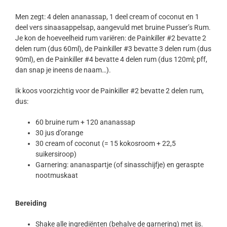
Men zegt: 4 delen ananassap, 1 deel cream of coconut en 1
deel vers sinaasappelsap, aangevuld met bruine Pusser’s Rum.
Je kon de hoeveelheid rum variëren: de Painkiller #2 bevatte 2
delen rum (dus 60ml), de Painkiller #3 bevatte 3 delen rum (dus
90ml), en de Painkiller #4 bevatte 4 delen rum (dus 120ml; pff,
dan snap je ineens de naam…).
Ik koos voorzichtig voor de Painkiller #2 bevatte 2 delen rum,
dus:
60 bruine rum + 120 ananassap
30 jus d’orange
30 cream of coconut (= 15 kokosroom + 22,5
suikersiroop)
Garnering: ananaspartje (of sinasschijfje) en geraspte
nootmuskaat
Bereiding
Shake alle ingrediënten (behalve de garnering) met ijs.