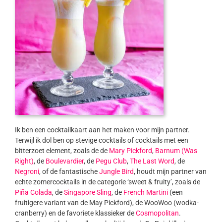
Ik ben een cocktailkaart aan het maken voor mijn partner.
Terwijl ik dol ben op stevige cocktails of cocktails met een
bitterzoet element, zoals de de
Mary Pickford
,
Barnum (Was
Right)
, de
Boulevardier
, de
Pegu Club
,
The Last Word
, de
Negroni
, of de fantastische
Jungle Bird
, houdt mijn partner van
echte zomercocktails in de categorie ‘sweet & fruity’, zoals de
Piña Colada
, de
Singapore Sling
, de
French Martini
(een
fruitigere variant van de May Pickford), de WooWoo (wodka-
cranberry) en de favoriete klassieker de
Cosmopolitan
.