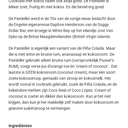
Cocktails met kokos vallen ook altijd goed. De Painkiller is
lekker zoet, fruitig èn met kokos. En die beviel erg goed.
De Painkiller werd in de 70s van de vorige eeuw bedacht door
de Engelse eigenaresse Daphne Henderson van de Soggy
Dollar Bar, een kroegje in White Bay op het eilandje Jost Van
Dyke op de Britse Maagdeneilanden (British Virgin Islands.
De Painkiller is eigenlijk een variant van de Piña Colada. Maar
die is met witte en bruine rum, ananassap en kokosroom. De
Painkiller gebruikt alleen bruine rum (oorspronkelijk Pusser’s
RUM), voegt verse jus d’orange toe èn ‘cream of coconut’. Dat
laatste is GEEN kokosroom (coconut cream), maar een soort
zoete kokossiroop, gemaakt van siroop en kokosmelk. Het
wordt vooral in cocktails gebruikt, zoals de Piña Colada, en de
bekendste merken zijn Coco Reàl of Coco López. Cream of
coconut is zoeter en dikker dan kokosroom. Kun je het niet
krijgen, dan kun je het makkelijk zelf maken door kokosroom en
gewone suikersiroop te vermengen.
Ingrediënten