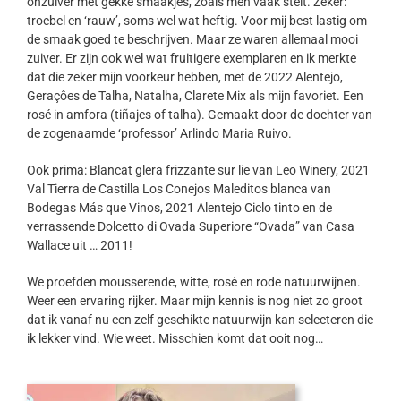
onzuiver met gekke smaakjes, zoals men vaak stelt. Zeker:
troebel en ‘rauw’, soms wel wat heftig. Voor mij best lastig om
de smaak goed te beschrijven. Maar ze waren allemaal mooi
zuiver. Er zijn ook wel wat fruitigere exemplaren en ik merkte
dat die zeker mijn voorkeur hebben, met de 2022 Alentejo,
Geraçôes de Talha, Natalha, Clarete Mix als mijn favoriet. Een
rosé in amfora (tiñajes of talha). Gemaakt door de dochter van
de zogenaamde ‘professor’ Arlindo Maria Ruivo.
Ook prima: Blancat glera frizzante sur lie van Leo Winery, 2021
Val Tierra de Castilla Los Conejos Maleditos blanca van
Bodegas Más que Vinos, 2021 Alentejo Ciclo tinto en de
verrassende Dolcetto di Ovada Superiore “Ovada” van Casa
Wallace uit … 2011!
We proefden mousserende, witte, rosé en rode natuurwijnen.
Weer een ervaring rijker. Maar mijn kennis is nog niet zo groot
dat ik vanaf nu een zelf geschikte natuurwijn kan selecteren die
ik lekker vind. Wie weet. Misschien komt dat ooit nog…