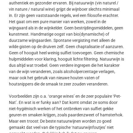
authentiek en gezonder ervaren. Bij natuurwijn (vin naturel /
vin nature / natural wine) grijpt de wijnboer slechts minimaal
in. Er zijn geen vaststaande regels, wel een filosofie erachter.
Het gaat om een pure manier van werken, zowel in de
wijngaard als in de wijnkelder. Geen bestrijdingsmiddelen, geen
kunstmest. Handmatige oogst van bio(dynamische) of
duurzame wijngaarden. Spontane vergisting met alleen de
wilde gisten op de druiven zelf. Geen chaptalisatie of aanzuren.
Geen of hooguit heel weinig sulfiet toevoegen. Geen chemische
hulpmiddelen voor klaring, hooguit lichte filtering. Natuurwijn is
dus altijd wat troebel. Geen verdere ingrepen die het karakter
van de wijn veranderen, zoals alcoholpercentage verlagen,
maar ook het gebruik van nieuwe houten vaten of
houtsnippers die de smaak te zeer zouden veranderen.
Voorbeelden zijn o.a. ‘orange wines’ en de zeer populaire ‘Pet-
Nat’. En wat is er funky aan? Dat komt omdat ze soms door
niet-hygiënisch werken of het ontbreken van sulfiet gekke
geuren en smaken krijgen, zoals paardenzweet of hamsterhok.
Maar een troost: De beste natuurwijnen worden zo goed
gemaakt dat veel van die typische ‘natuurwijnfoutjes’ niet