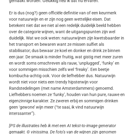
gemaakt worden. Gelukkig heb ik dat nu ervaren.
Er is dus (nog?) geen officiële definitie van of een keurmerk
voor natuurwijn en er zijn nog geen wettelijke eisen. Dat
betekent niet dat we niet al een redelijk duidelijk beeld hebben
over de categorie wijnen, want de uitgangspunten zijn wel
duidelijk. Wat we ook weten: natuurwijnen zijn kwetsbaarder in
het transport en bewaren want ze missen sulfiet als
stabilisator; dus bewaar ze koel en donker en drink ze binnen
een jaar. De smaak is minder fruitig, wat gistig met meer zuren
en wordt soms omschreven als rauw, ‘unplugged’, ‘funky’ en
voor sommigen misschien zelfs wel ‘freaky’. Een beetje
kombucha-achtig ook. Voor de liefhebber dus. Natuurwijn
wordt niet voor niets een trendy hipsterwijn voor
Randstedelingen (met name Amsterdammers) genoemd.
Liefhebbers noemen ze ‘funky’, houden van hun pure, rauwe en
eigenzinnige karakter. Ze zweren erbij en sommigen drinken
geen ‘gewone’ wijn meer (“te saai, ik vind natuurwijn
interssanter”).
[PS de illustraties heb ik met een AI tekst-to-image generator
gemaakt. © vinissima. De foto’s van de wijnen zijn genomen