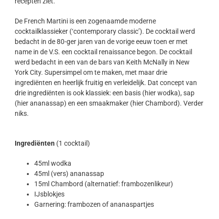
recepten ziet.
De French Martini is een zogenaamde moderne
cocktailklassieker (‘contemporary classic’). De cocktail werd
bedacht in de 80-ger jaren van de vorige eeuw toen er met
name in de V.S. een cocktail renaissance begon. De cocktail
werd bedacht in een van de bars van Keith McNally in New
York City. Supersimpel om te maken, met maar drie
ingrediënten en heerlijk fruitig en verleidelijk. Dat concept van
drie ingrediënten is ook klassiek: een basis (hier wodka), sap
(hier ananassap) en een smaakmaker (hier Chambord). Verder
niks.
Ingrediënten
(1 cocktail)
45ml wodka
45ml (vers) ananassap
15ml Chambord (alternatief: frambozenlikeur)
IJsblokjes
Garnering: frambozen of ananaspartjes