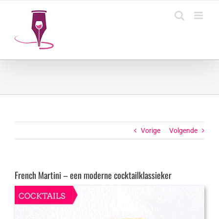
Ga
naar
inhoud
Vorige
Volgende
French Martini – een moderne cocktailklassieker