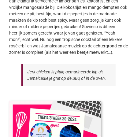
aanleiding! Ik serveerde er limoenpartjes, kokosrijst en een
vrolijke mangosalade bij. Die kokosrijst en mango dempten ook
meteen de pit; best fijn, want die pepertjes in de marinade
maakten de kip toch best spicy. Maar geen zorg, je kunt ook
minder of mildere pepertjes gebruiken! Sowieso is dit een
heerlijk zomers gerecht waar je van gaat genieten. “Yeah
mon!”, echt wel. Nu nog een tropische cocktail of een lekkere
rosé erbij en wat Jamaicaanse muziek op de achtergrond en de
zomer is compleet (als het weer een beetje meewerkt…).
Jerk chicken is pittig gemarineerde kip uit
Jamaicadie je grilt op de BBQ of in de oven.