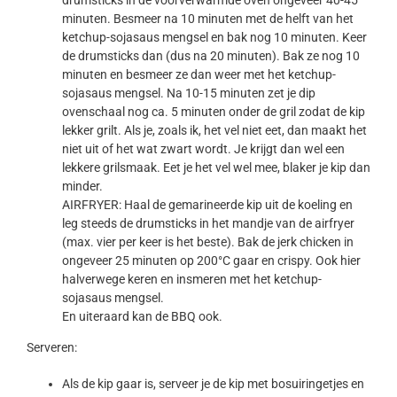
drumsticks in de voorverwarmde oven ongeveer 40-45
minuten. Besmeer na 10 minuten met de helft van het
ketchup-sojasaus mengsel en bak nog 10 minuten. Keer
de drumsticks dan (dus na 20 minuten). Bak ze nog 10
minuten en besmeer ze dan weer met het ketchup-
sojasaus mengsel. Na 10-15 minuten zet je dip
ovenschaal nog ca. 5 minuten onder de gril zodat de kip
lekker grilt. Als je, zoals ik, het vel niet eet, dan maakt het
niet uit of het wat zwart wordt. Je krijgt dan wel een
lekkere grilsmaak. Eet je het vel wel mee, blaker je kip dan
minder.
AIRFRYER: Haal de gemarineerde kip uit de koeling en
leg steeds de drumsticks in het mandje van de airfryer
(max. vier per keer is het beste). Bak de jerk chicken in
ongeveer 25 minuten op 200°C gaar en crispy. Ook hier
halverwege keren en insmeren met het ketchup-
sojasaus mengsel.
En uiteraard kan de BBQ ook.
Serveren:
Als de kip gaar is, serveer je de kip met bosuiringetjes en