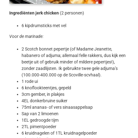
Ingrediënten jerk chicken
(2 personen)
6 kipdrumsticks met vel
Voor de marinade:
2 Scotch bonnet pepertje (of Madame Jeanette,
habanero of adjuma; allemaal felle rakkers, dus kijk een
beetje uit of gebruik minder of mildere pepertjes!),
zonder zaadlijsten. Ik gebruikte twee gele adjuma’s
(100.000-400.000 op de Scoville-scvhaal).
1 rode ui
6 knoflookteentjes, gepeld
3cm gember, in plakjes
4EL donkerbruine suiker
75ml ananas- of vers sinaasappelsap
Sap van 2 limoenen
1EL gedroogde tijm
2TL pimentpoeder
6 kruidnagelen of 1TL kruidnagelpoeder