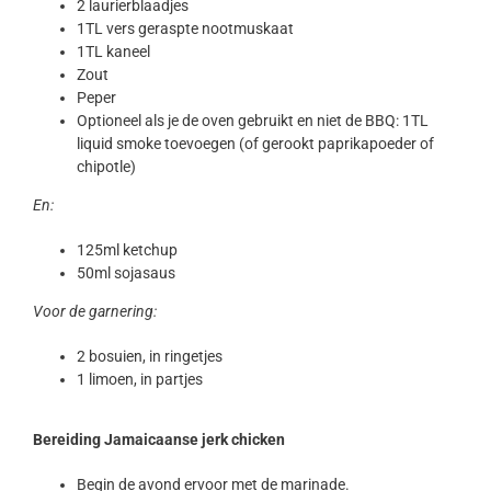
2 laurierblaadjes
1TL vers geraspte nootmuskaat
1TL kaneel
Zout
Peper
Optioneel als je de oven gebruikt en niet de BBQ: 1TL
liquid smoke toevoegen (of gerookt paprikapoeder of
chipotle)
En:
125ml ketchup
50ml sojasaus
Voor de garnering:
2 bosuien, in ringetjes
1 limoen, in partjes
Bereiding Jamaicaanse jerk chicken
Begin de avond ervoor met de marinade.