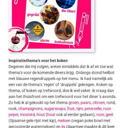
Inspiratiethema’s voor het koken
Degenen die mij volgen, weten inmiddels dat ik af en toe wat
thema’s voor de komende diners krijg. Onlangs stond heilbot
met blauwe regendruppels op het menu. Ik had namelijk als
een van de thema’s ‘regen’ of ‘druppels’ gekregen. Koken op
thema, of koken op trefwoord, doe ik wel vaker. Ik vraag dan
aan het thuisfront om een trefwoord voor het diner ’s avonds.
Zo heb ik al gekookt op het thema
groen
,
paars
,
citroen
, rond,
rook,
champignons
,
sugarsnaps
,
fruit
,
tijm
,
peterselie
,
roze
peper
,
mosterd
,
hout
(
hout
ook al eerder gedaan),
roze
,
geel
(Spaanse gele rijst met kip),
meloen
(vegan poke bowl met
geroosterde watermeloen) en
ijs
(daarmee maakte ik dit keer