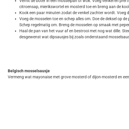
Verhit de boter in een mosselpan of wok. Voeg venkel en prei 
citroensap, mierikswortel en mosterd toe en breng aan de koo
Kook een paar minuten zodat de venkel zachter wordt. Voeg da
Voeg de mosselen toe en schep alles om. Doe de deksel op de pa
Schep regelmatig om. Breng de mosselen op smaak met peper (
Haal de pan van het vuur af en bestrooi met nog wat dille. Stee
desgewenst wat dipsausjes bij zoals onderstaand mosselsaus
Belgisch mosselsausje
Vermeng wat mayonaise met grove mosterd of dijon-mosterd en een 