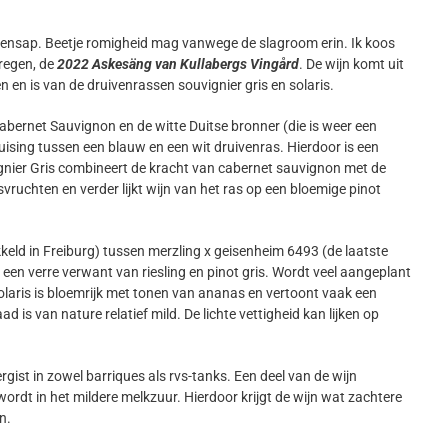
itroensap. Beetje romigheid mag vanwege de slagroom erin. Ik koos
kregen, de
2022 Askesäng van Kullabergs Vingård
. De wijn komt uit
en is van de druivenrassen souvignier gris en solaris.
cabernet Sauvignon en de witte Duitse bronner (die is weer een
kruising tussen een blauw en een wit druivenras. Hierdoor is een
uvignier Gris combineert de kracht van cabernet sauvignon met de
rusvruchten en verder lijkt wijn van het ras op een bloemige pinot
kkeld in Freiburg) tussen merzling x geisenheim 6493 (de laatste
 een verre verwant van riesling en pinot gris. Wordt veel aangeplant
laris is bloemrijk met tonen van ananas en vertoont vaak een
is van nature relatief mild. De lichte vettigheid kan lijken op
gist in zowel barriques als rvs-tanks. Een deel van de wijn
rdt in het mildere melkzuur. Hierdoor krijgt de wijn wat zachtere
n.