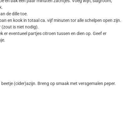
toe en bak een paar minuten zachtjes. Voeg wijn, slagroom,
k.
n de dille toe.
n en kook in totaal ca. vijf minuten tor alle schelpen open zijn.
zout is niet nodig).
k er eventueel partjes citroen tussen en dien op. Geef er
je.
beetje (cider)azijn. Breng op smaak met versgemalen peper.