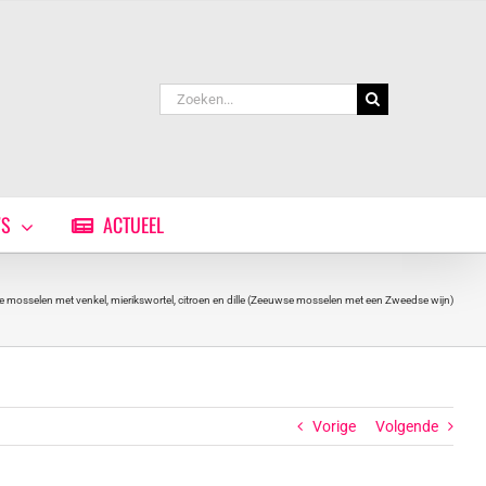
Zoeken
naar:
WS
ACTUEEL
 mosselen met venkel, mierikswortel, citroen en dille (Zeeuwse mosselen met een Zweedse wijn)
Vorige
Volgende