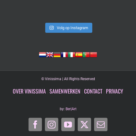
Volg op Instagram
©
Vinissima | All Rights Reserved
OVER VINISSIMA
|
SAMENWERKEN
|
CONTACT
|
PRIVACY
by:
Ber|Art
Facebook
Instagram
YouTube
X
E-
mail