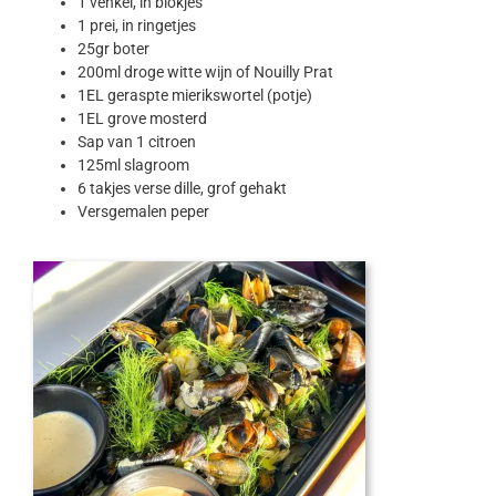
1 venkel, in blokjes
1 prei, in ringetjes
25gr boter
200ml droge witte wijn of Nouilly Prat
1EL geraspte mierikswortel (potje)
1EL grove mosterd
Sap van 1 citroen
125ml slagroom
6 takjes verse dille, grof gehakt
Versgemalen peper