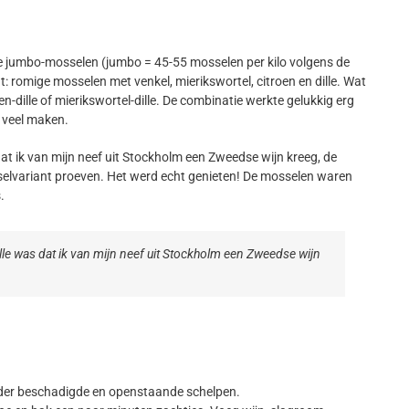
e jumbo-mosselen (jumbo = 45-55 mosselen per kilo volgens de
: romige mosselen met venkel, mierikswortel, citroen en dille. Wat
en-dille of mierikswortel-dille. De combinatie werkte gelukkig erg
e veel maken.
dat ik van mijn neef uit Stockholm een Zweedse wijn kreeg, de
sselvariant proeven. Het werd echt genieten! De mosselen waren
.
ille was dat ik van mijn neef uit Stockholm een Zweedse wijn
ijder beschadigde en openstaande schelpen.