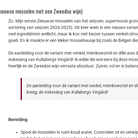
(Zeeuwse mosselen met een Zweedse wijn)
Zo. Mijn eerste Zeeuwse mosselen van het seizoen, supermooie grot
sortering van seizoen 2024-2025). Dit keer weer in een nieuwe variant
veel ingrediënten wellicht, maar ik kon niet kiezen tussen venkel-citro
goed. En ik maakte er een lekker mosselsausje bij zoals de Belgen di
De aanleiding voor de variant met venkel, mierikswortel en dille was 
Askesäng van Kullabergs Vingård! Ik wilde die wel eens bij deze mo
heerlijk en de Zweedse wijn verraste absoluut. Zuiver, vol en in balans
De aanleiding voor de variant met venkel, mierikswortel en d
kreeg, de Askesäng van Kullabergs Vingård!
Bereiding
Spoel de mosselen in ruim koud water. Controleer ze en verw