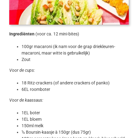
Ingrediënten
(voor ca. 12 mini-bites)
100gr macaroni (ik nam voor de grap driekleuren-
macaroni, maar witte is gebruikelijk)
Zout
Voor de cups:
18 Ritz-crackers (of andere crackers of panko)
6EL roomboter
Voor de kaassaus:
1EL boter
1EL bloem
150ml melk
½ Boursin-kaasje à 150gr (dus 75gr)