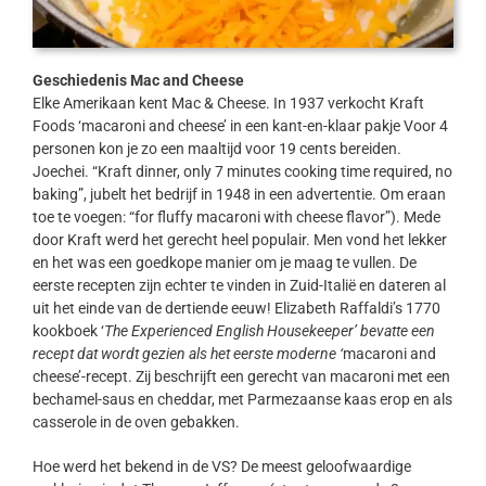
Geschiedenis Mac and Cheese
Elke Amerikaan kent Mac & Cheese. In 1937 verkocht Kraft
Foods ‘macaroni and cheese’ in een kant-en-klaar pakje Voor 4
personen kon je zo een maaltijd voor 19 cents bereiden.
Joechei. “Kraft dinner, only 7 minutes cooking time required, no
baking”, jubelt het bedrijf in 1948 in een advertentie. Om eraan
toe te voegen: “for fluffy macaroni with cheese flavor”). Mede
door Kraft werd het gerecht heel populair. Men vond het lekker
en het was een goedkope manier om je maag te vullen. De
eerste recepten zijn echter te vinden in Zuid-Italië en dateren al
uit het einde van de dertiende eeuw! Elizabeth Raffaldi’s 1770
kookboek ‘
The Experienced English Housekeeper’ bevatte een
recept dat wordt gezien als het eerste moderne ‘
macaroni and
cheese’-recept. Zij beschrijft een gerecht van macaroni met een
bechamel-saus en cheddar, met Parmezaanse kaas erop en als
casserole in de oven gebakken.
Hoe werd het bekend in de VS? De meest geloofwaardige