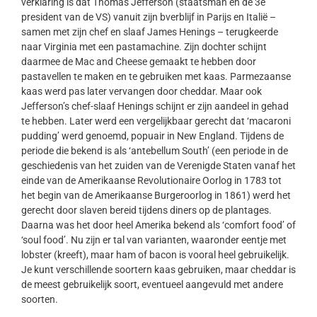
verklaring is dat Thomas Jefferson (staatsman en de 3e
president van de VS) vanuit zijn bverblijf in Parijs en Italië –
samen met zijn chef en slaaf James Henings – terugkeerde
naar Virginia met een pastamachine. Zijn dochter schijnt
daarmee de Mac and Cheese gemaakt te hebben door
pastavellen te maken en te gebruiken met kaas. Parmezaanse
kaas werd pas later vervangen door cheddar. Maar ook
Jefferson’s chef-slaaf Henings schijnt er zijn aandeel in gehad
te hebben. Later werd een vergelijkbaar gerecht dat ‘macaroni
pudding’ werd genoemd, popuair in New England. Tijdens de
periode die bekend is als ‘antebellum South’ (een periode in de
geschiedenis van het zuiden van de Verenigde Staten vanaf het
einde van de Amerikaanse Revolutionaire Oorlog in 1783 tot
het begin van de Amerikaanse Burgeroorlog in 1861) werd het
gerecht door slaven bereid tijdens diners op de plantages.
Daarna was het door heel Amerika bekend als ‘comfort food’ of
‘soul food’. Nu zijn er tal van varianten, waaronder eentje met
lobster (kreeft), maar ham of bacon is vooral heel gebruikelijk.
Je kunt verschillende soortern kaas gebruiken, maar cheddar is
de meest gebruikelijk soort, eventueel aangevuld met andere
soorten.