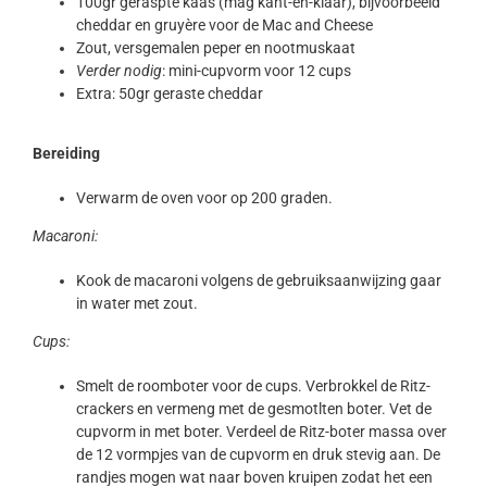
100gr geraspte kaas (mag kant-en-klaar), bijvoorbeeld
cheddar en gruyère voor de Mac and Cheese
Zout, versgemalen peper en nootmuskaat
Verder nodig
: mini-cupvorm voor 12 cups
Extra: 50gr geraste cheddar
Bereiding
Verwarm de oven voor op 200 graden.
Macaroni:
Kook de macaroni volgens de gebruiksaanwijzing gaar
in water met zout.
Cups:
Smelt de roomboter voor de cups. Verbrokkel de Ritz-
crackers en vermeng met de gesmotlten boter. Vet de
cupvorm in met boter. Verdeel de Ritz-boter massa over
de 12 vormpjes van de cupvorm en druk stevig aan. De
randjes mogen wat naar boven kruipen zodat het een