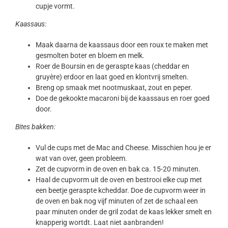
cupje vormt.
Kaassaus:
Maak daarna de kaassaus door een roux te maken met
gesmolten boter en bloem en melk.
Roer de Boursin en de geraspte kaas (cheddar en
gruyère) erdoor en laat goed en klontvrij smelten.
Breng op smaak met nootmuskaat, zout en peper.
Doe de gekookte macaroni bij de kaassaus en roer goed
door.
Bites bakken:
Vul de cups met de Mac and Cheese. Misschien hou je er
wat van over, geen probleem.
Zet de cupvorm in de oven en bak ca. 15-20 minuten.
Haal de cupvorm uit de oven en bestrooi elke cup met
een beetje geraspte kcheddar. Doe de cupvorm weer in
de oven en bak nog vijf minuten of zet de schaal een
paar minuten onder de gril zodat de kaas lekker smelt en
knapperig wortdt. Laat niet aanbranden!