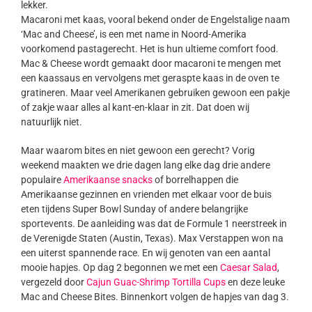
lekker.
Macaroni met kaas, vooral bekend onder de Engelstalige naam
‘Mac and Cheese’, is een met name in Noord-Amerika
voorkomend pastagerecht. Het is hun ultieme comfort food.
Mac & Cheese wordt gemaakt door macaroni te mengen met
een kaassaus en vervolgens met geraspte kaas in de oven te
gratineren. Maar veel Amerikanen gebruiken gewoon een pakje
of zakje waar alles al kant-en-klaar in zit. Dat doen wij
natuurlijk niet.
Maar waarom bites en niet gewoon een gerecht? Vorig
weekend maakten we drie dagen lang elke dag drie andere
populaire
Amerikaanse snacks
of borrelhappen die
Amerikaanse gezinnen en vrienden met elkaar voor de buis
eten tijdens Super Bowl Sunday of andere belangrijke
sportevents. De aanleiding was dat de Formule 1 neerstreek in
de Verenigde Staten (Austin, Texas). Max Verstappen won na
een uiterst spannende race. En wij genoten van een aantal
mooie hapjes. Op dag 2 begonnen we met een
Caesar Salad
,
vergezeld door
Cajun Guac-Shrimp Tortilla Cups
en deze leuke
Mac and Cheese Bites. Binnenkort volgen de hapjes van dag 3.