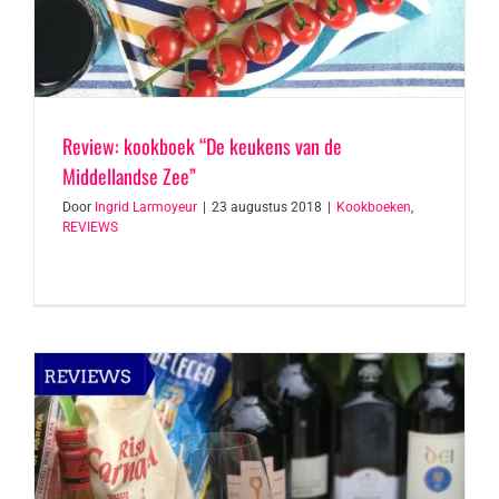
Review: kookboek “De keukens van de
Middellandse Zee”
Door
Ingrid Larmoyeur
|
23 augustus 2018
|
Kookboeken
,
REVIEWS