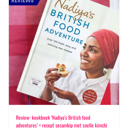
Review: kookboek ‘Nadiya’s British food
adventures’ + recept sesamkip met snelle kimchi