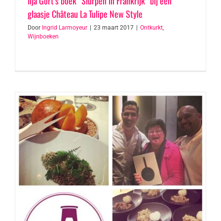
Ilja Gort’s boek “Slurpen in Frankrijk” bij een
glaasje Château La Tulipe New Style
Door
Ingrid Larmoyeur
|
23 maart 2017
|
Ontkurkt
,
Wijnboeken