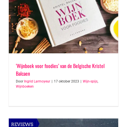
‘Wijnboek voor foodies’ van de Belgische Kristel
Balcaen
Door
Ingrid Larmoyeur
|
17 oktober 2023
|
Wijn-spijs
,
Wijnboeken