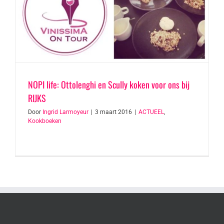
NOPI life: Ottolenghi en Scully koken voor ons bij
RIJKS
Door
Ingrid Larmoyeur
|
3 maart 2016
|
ACTUEEL
,
Kookboeken