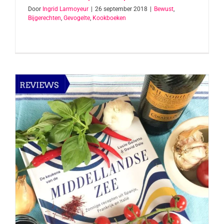
Door
Ingrid Larmoyeur
|
26 september 2018
|
Bewust
,
Bijgerechten
,
Gevogelte
,
Kookboeken