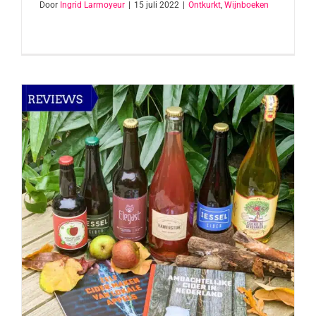
Door
Ingrid Larmoyeur
|
15 juli 2022
|
Ontkurkt
,
Wijnboeken