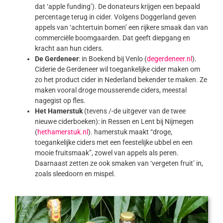
dat ‘apple funding’). De donateurs krijgen een bepaald
percentage terug in cider. Volgens Doggerland geven
appels van ‘achtertuin bomen’ een rijkere smaak dan van
commerciële boomgaarden. Dat geeft diepgang en
kracht aan hun ciders.
De Gerdeneer
: in Boekend bij Venlo (
degerdeneer.nl
).
Ciderie de Gerdeneer wil toegankelijke cider maken om
zo het product cider in Nederland bekender te maken. Ze
maken vooral droge mousserende ciders, meestal
nagegist op fles.
Het Hamerstuk
(tevens /-de uitgever van de twee
nieuwe ciderboeken): in Ressen en Lent bij Nijmegen
(
hethamerstuk.nl
). hamerstuk maakt “droge,
toegankelijke ciders met een feestelijke ubbel en een
mooie fruitsmaak”, zowel van appels als peren.
Daarnaast zetten ze ook smaken van ‘vergeten fruit’ in,
zoals sleedoorn en mispel.