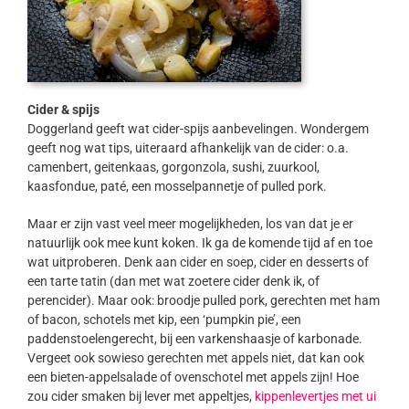
Cider & spijs
Doggerland geeft wat cider-spijs aanbevelingen. Wondergem
geeft nog wat tips, uiteraard afhankelijk van de cider: o.a.
camenbert, geitenkaas, gorgonzola, sushi, zuurkool,
kaasfondue, paté, een mosselpannetje of pulled pork.
Maar er zijn vast veel meer mogelijkheden, los van dat je er
natuurlijk ook mee kunt koken. Ik ga de komende tijd af en toe
wat uitproberen. Denk aan cider en soep, cider en desserts of
een tarte tatin (dan met wat zoetere cider denk ik, of
perencider). Maar ook: broodje pulled pork, gerechten met ham
of bacon, schotels met kip, een ‘pumpkin pie’, een
paddenstoelengerecht, bij een varkenshaasje of karbonade.
Vergeet ook sowieso gerechten met appels niet, dat kan ook
een bieten-appelsalade of ovenschotel met appels zijn! Hoe
zou cider smaken bij lever met appeltjes,
kippenlevertjes met ui