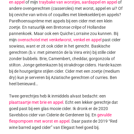
en appel
of mijn
traybake van worstjes, aardappel en appel
of
andere ovengerechten (casseroles) met worst, appel en ui? Of
bij ceviche van witvis of coquilles met bleekselderij en appels?
Parelhoensuprème met appels bij een cider met een klein
zoetje. En natuurlijk een Bretonse crêpe of Hollandse
pannenkoek. Maar ook een Quiche Lorraine zou kunnen. Bij
mijn
ovenschotel met venkelworst, venkel en appel
past cider
sowieso, want er zit ook cider in het gerecht. Baskische
gerechten (b.v. met pimentón de la Vera erin) bij stille cider
zonder bubbels. Brie, Camembert, cheddar, gorgonzola of
stilton. Jonge geitenkazen bij strakdroge ciders. Harde kazen
bij de houtgerijpte stijlen cider. Cider met een zoetje (medium
dry) kun je serveren bij Aziatische gerechten of curries. Ben
heel benieuwd…
Twee gerechtjes heb ik inmiddels alvast bedacht: een
plaattaartje met brie en appel
. Echt een lekker gerechtje dat
goed past bij een glas mooie cider. Ik dronk er de 2020
Savelsbos cider van Ciderie de Gerdeneer bij. En
gevulde
flespompoen met worst en appel
. Daar paste de 2019 “Red
wine barred aged cider” van Elegast heel goed bij.