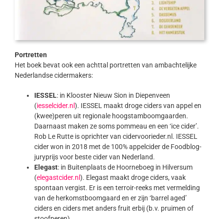
Portretten
Het boek bevat ook een achttal portretten van ambachtelijke
Nederlandse cidermakers:
IESSEL
: in Klooster Nieuw Sion in Diepenveen
(
iesselcider.nl
). IESSEL maakt droge ciders van appel en
(kwee)peren uit regionale hoogstamboomgaarden.
Daarnaast maken ze soms pommeau en een ‘ice cider’.
Rob Le Rutte is oprichter van cidervoorieder.nl. IESSEL
cider won in 2018 met de 100% appelcider de Foodblog-
juryprijs voor beste cider van Nederland.
Elegast
: in Buitenplaats de Hoorneboeg in Hilversum
(
elegastcider.nl
). Elegast maakt droge ciders, vaak
spontaan vergist. Er is een terroir-reeks met vermelding
van de herkomstboomgaard en er zijn ‘barrel aged’
ciders en ciders met anders fruit erbij (b.v. pruimen of
stoofperen).