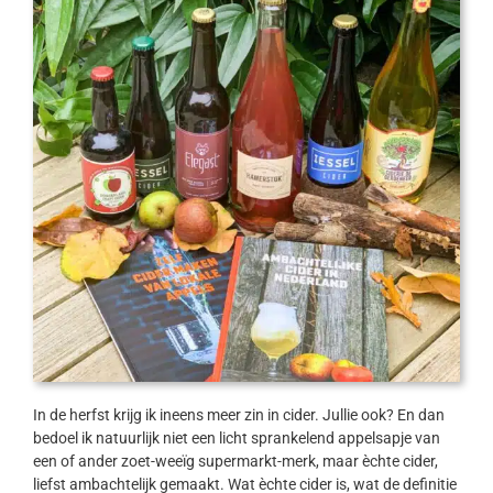
In de herfst krijg ik ineens meer zin in cider. Jullie ook? En dan
bedoel ik natuurlijk niet een licht sprankelend appelsapje van
een of ander zoet-weeïg supermarkt-merk, maar èchte cider,
liefst ambachtelijk gemaakt. Wat èchte cider is, wat de definitie