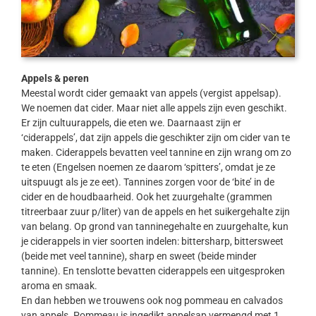
Appels & peren
Meestal wordt cider gemaakt van appels (vergist appelsap).
We noemen dat cider. Maar niet alle appels zijn even geschikt.
Er zijn cultuurappels, die eten we. Daarnaast zijn er
‘ciderappels’, dat zijn appels die geschikter zijn om cider van te
maken. Ciderappels bevatten veel tannine en zijn wrang om zo
te eten (Engelsen noemen ze daarom ‘spitters’, omdat je ze
uitspuugt als je ze eet). Tannines zorgen voor de ‘bite’ in de
cider en de houdbaarheid. Ook het zuurgehalte (grammen
titreerbaar zuur p/liter) van de appels en het suikergehalte zijn
van belang. Op grond van tanninegehalte en zuurgehalte, kun
je ciderappels in vier soorten indelen: bittersharp, bittersweet
(beide met veel tannine), sharp en sweet (beide minder
tannine). En tenslotte bevatten ciderappels een uitgesproken
aroma en smaak.
En dan hebben we trouwens ook nog pommeau en calvados
van appels. Pommeau is ingedikt appelsap vermengd met 1