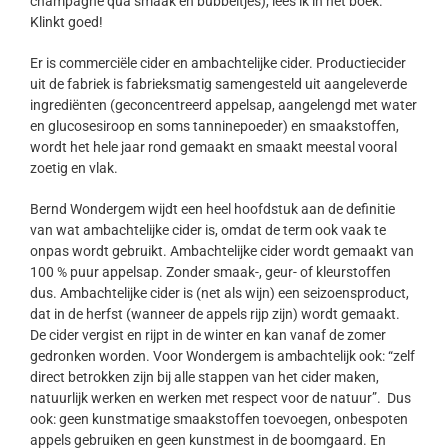
champagne qua smaak en bubbeltjes), lees ik in het boek.
Klinkt goed!
Er is commerciële cider en ambachtelijke cider. Productiecider
uit de fabriek is fabrieksmatig samengesteld uit aangeleverde
ingrediënten (geconcentreerd appelsap, aangelengd met water
en glucosesiroop en soms tanninepoeder) en smaakstoffen,
wordt het hele jaar rond gemaakt en smaakt meestal vooral
zoetig en vlak.
Bernd Wondergem wijdt een heel hoofdstuk aan de definitie
van wat ambachtelijke cider is, omdat de term ook vaak te
onpas wordt gebruikt. Ambachtelijke cider wordt gemaakt van
100 % puur appelsap. Zonder smaak-, geur- of kleurstoffen
dus. Ambachtelijke cider is (net als wijn) een seizoensproduct,
dat in de herfst (wanneer de appels rijp zijn) wordt gemaakt.
De cider vergist en rijpt in de winter en kan vanaf de zomer
gedronken worden. Voor Wondergem is ambachtelijk ook: “zelf
direct betrokken zijn bij alle stappen van het cider maken,
natuurlijk werken en werken met respect voor de natuur”. Dus
ook: geen kunstmatige smaakstoffen toevoegen, onbespoten
appels gebruiken en geen kunstmest in de boomgaard. En