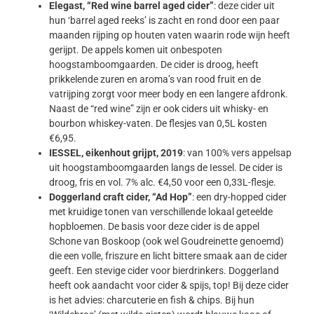
Elegast, “Red wine barrel aged cider”
: deze cider uit
hun ‘barrel aged reeks’ is zacht en rond door een paar
maanden rijping op houten vaten waarin rode wijn heeft
gerijpt. De appels komen uit onbespoten
hoogstamboomgaarden. De cider is droog, heeft
prikkelende zuren en aroma’s van rood fruit en de
vatrijping zorgt voor meer body en een langere afdronk.
Naast de “red wine” zijn er ook ciders uit whisky- en
bourbon whiskey-vaten. De flesjes van 0,5L kosten
€6,95.
IESSEL, eikenhout grijpt, 2019
: van 100% vers appelsap
uit hoogstamboomgaarden langs de Iessel. De cider is
droog, fris en vol. 7% alc. €4,50 voor een 0,33L-flesje.
Doggerland craft cider, “Ad Hop”
: een dry-hopped cider
met kruidige tonen van verschillende lokaal geteelde
hopbloemen. De basis voor deze cider is de appel
Schone van Boskoop (ook wel Goudreinette genoemd)
die een volle, friszure en licht bittere smaak aan de cider
geeft. Een stevige cider voor bierdrinkers. Doggerland
heeft ook aandacht voor cider & spijs, top! Bij deze cider
is het advies: charcuterie en fish & chips. Bij hun