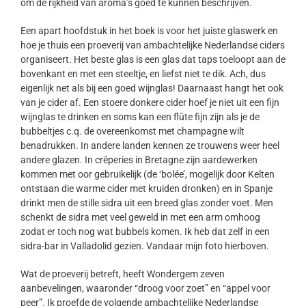
om de rijkheid van aroma’s goed te kunnen beschrijven.
Een apart hoofdstuk in het boek is voor het juiste glaswerk en
hoe je thuis een proeverij van ambachtelijke Nederlandse ciders
organiseert. Het beste glas is een glas dat taps toeloopt aan de
bovenkant en met een steeltje, en liefst niet te dik. Ach, dus
eigenlijk net als bij een goed wijnglas! Daarnaast hangt het ook
van je cider af. Een stoere donkere cider hoef je niet uit een fijn
wijnglas te drinken en soms kan een flûte fijn zijn als je de
bubbeltjes c.q. de overeenkomst met champagne wilt
benadrukken. In andere landen kennen ze trouwens weer heel
andere glazen. In crêperies in Bretagne zijn aardewerken
kommen met oor gebruikelijk (de ‘bolée’, mogelijk door Kelten
ontstaan die warme cider met kruiden dronken) en in Spanje
drinkt men de stille sidra uit een breed glas zonder voet. Men
schenkt de sidra met veel geweld in met een arm omhoog
zodat er toch nog wat bubbels komen. Ik heb dat zelf in een
sidra-bar in Valladolid gezien. Vandaar mijn foto hierboven.
Wat de proeverij betreft, heeft Wondergem zeven
aanbevelingen, waaronder “droog voor zoet” en “appel voor
peer”. Ik proefde de volgende ambachtelijke Nederlandse