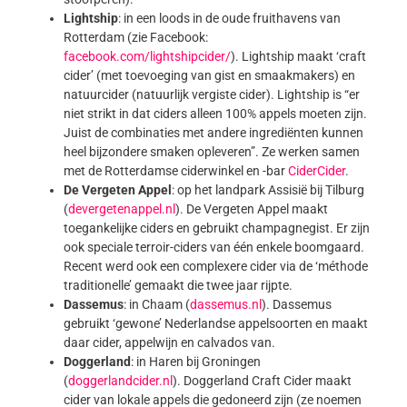
Lightship
: in een loods in de oude fruithavens van
Rotterdam (zie Facebook:
facebook.com/lightshipcider/
). Lightship maakt ‘craft
cider’ (met toevoeging van gist en smaakmakers) en
natuurcider (natuurlijk vergiste cider). Lightship is “er
niet strikt in dat ciders alleen 100% appels moeten zijn.
Juist de combinaties met andere ingrediënten kunnen
heel bijzondere smaken opleveren”. Ze werken samen
met de Rotterdamse ciderwinkel en -bar
CiderCider
.
De Vergeten Appel
: op het landpark Assisië bij Tilburg
(
devergetenappel.nl
). De Vergeten Appel maakt
toegankelijke ciders en gebruikt champagnegist. Er zijn
ook speciale terroir-ciders van één enkele boomgaard.
Recent werd ook een complexere cider via de ‘méthode
traditionelle’ gemaakt die twee jaar rijpte.
Dassemus
: in Chaam (
dassemus.nl
). Dassemus
gebruikt ‘gewone’ Nederlandse appelsoorten en maakt
daar cider, appelwijn en calvados van.
Doggerland
: in Haren bij Groningen
(
doggerlandcider.nl
). Doggerland Craft Cider maakt
cider van lokale appels die gedoneerd zijn (ze noemen