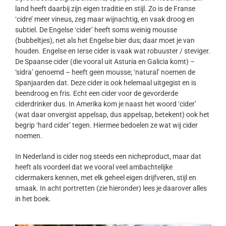
land heeft daarbij zijn eigen traditie en stijl. Zo is de Franse
‘cidre’ meer vineus, zeg maar wijnachtig, en vaak droog en
subtiel. De Engelse ‘cider’ heeft soms weinig mousse
(bubbeltjes), net als het Engelse bier dus; daar moet je van
houden. Engelse en Ierse cider is vaak wat robuuster / steviger.
De Spaanse cider (die vooral uit Asturia en Galicia komt) –
‘sidra’ genoemd – heeft geen mousse; ‘natural’ noemen de
Spanjaarden dat. Deze cider is ook helemaal uitgegist en is
beendroog en fris. Echt een cider voor de gevorderde
ciderdrinker dus. In Amerika kom je naast het woord ‘cider’
(wat daar onvergist appelsap, dus appelsap, betekent) ook het
begrip ‘hard cider’ tegen. Hiermee bedoelen ze wat wij cider
noemen.
In Nederland is cider nog steeds een nicheproduct, maar dat
heeft als voordeel dat we vooral veel ambachtelijke
cidermakers kennen, met elk geheel eigen drijfveren, stijl en
smaak. In acht portretten (zie hieronder) lees je daarover alles
in het boek.