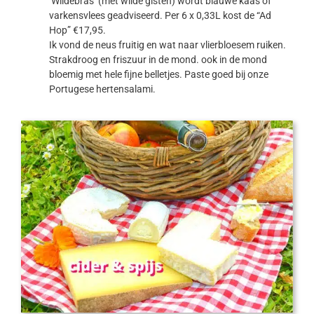
‘Wildebras’ (met wilde gisten) wordt blauwe kaas of
varkensvlees geadviseerd. Per 6 x 0,33L kost de “Ad
Hop” €17,95.
Ik vond de neus fruitig en wat naar vlierbloesem ruiken.
Strakdroog en friszuur in de mond. ook in de mond
bloemig met hele fijne belletjes. Paste goed bij onze
Portugese hertensalami.