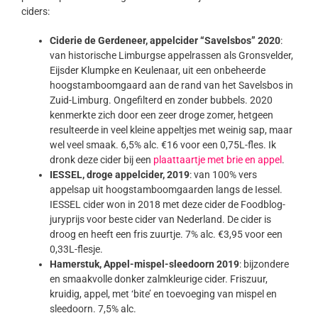
ciders:
Ciderie de Gerdeneer, appelcider “Savelsbos” 2020
:
van historische Limburgse appelrassen als Gronsvelder,
Eijsder Klumpke en Keulenaar, uit een onbeheerde
hoogstamboomgaard aan de rand van het Savelsbos in
Zuid-Limburg. Ongefilterd en zonder bubbels. 2020
kenmerkte zich door een zeer droge zomer, hetgeen
resulteerde in veel kleine appeltjes met weinig sap, maar
wel veel smaak. 6,5% alc. €16 voor een 0,75L-fles. Ik
dronk deze cider bij een
plaattaartje met brie en appel
.
IESSEL, droge appelcider, 2019
: van 100% vers
appelsap uit hoogstamboomgaarden langs de Iessel.
IESSEL cider won in 2018 met deze cider de Foodblog-
juryprijs voor beste cider van Nederland. De cider is
droog en heeft een fris zuurtje. 7% alc. €3,95 voor een
0,33L-flesje.
Hamerstuk, Appel-mispel-sleedoorn 2019
: bijzondere
en smaakvolle donker zalmkleurige cider. Friszuur,
kruidig, appel, met ‘bite’ en toevoeging van mispel en
sleedoorn. 7,5% alc.