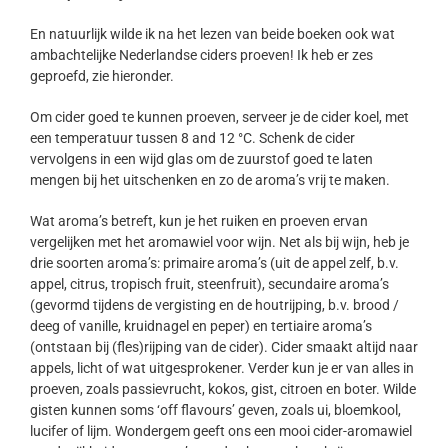
En natuurlijk wilde ik na het lezen van beide boeken ook wat
ambachtelijke Nederlandse ciders proeven! Ik heb er zes
geproefd, zie hieronder.
Om cider goed te kunnen proeven, serveer je de cider koel, met
een temperatuur tussen 8 and 12 °C. Schenk de cider
vervolgens in een wijd glas om de zuurstof goed te laten
mengen bij het uitschenken en zo de aroma’s vrij te maken.
Wat aroma’s betreft, kun je het ruiken en proeven ervan
vergelijken met het aromawiel voor wijn. Net als bij wijn, heb je
drie soorten aroma’s: primaire aroma’s (uit de appel zelf, b.v.
appel, citrus, tropisch fruit, steenfruit), secundaire aroma’s
(gevormd tijdens de vergisting en de houtrijping, b.v. brood /
deeg of vanille, kruidnagel en peper) en tertiaire aroma’s
(ontstaan bij (fles)rijping van de cider). Cider smaakt altijd naar
appels, licht of wat uitgesprokener. Verder kun je er van alles in
proeven, zoals passievrucht, kokos, gist, citroen en boter. Wilde
gisten kunnen soms ‘off flavours’ geven, zoals ui, bloemkool,
lucifer of lijm. Wondergem geeft ons een mooi cider-aromawiel