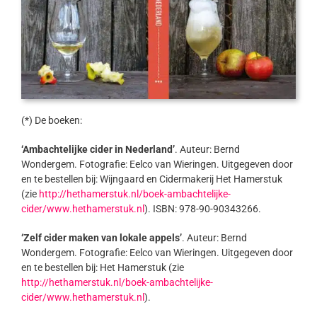
(*) De boeken:
‘Ambachtelijke cider in Nederland’
. Auteur: Bernd
Wondergem. Fotografie: Eelco van Wieringen. Uitgegeven door
en te bestellen bij: Wijngaard en Cidermakerij Het Hamerstuk
(zie
http://hethamerstuk.nl/boek-ambachtelijke-
cider/www.hethamerstuk.nl
). ISBN: 978-90-90343266.
‘Zelf cider maken van lokale appels’
. Auteur: Bernd
Wondergem. Fotografie: Eelco van Wieringen. Uitgegeven door
en te bestellen bij: Het Hamerstuk (zie
http://hethamerstuk.nl/boek-ambachtelijke-
cider/www.hethamerstuk.nl
).