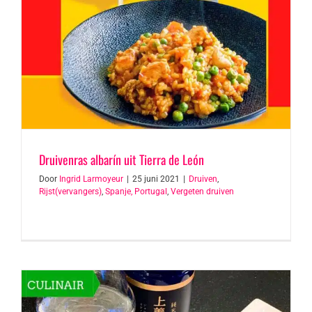
Druivenras albarín uit Tierra de León
Door
Ingrid Larmoyeur
|
25 juni 2021
|
Druiven
,
Rijst(vervangers)
,
Spanje, Portugal
,
Vergeten druiven