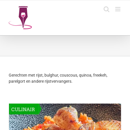
Ga
naar
inhoud
Gerechten met rijst, bulghur, couscous, quinoa, freekeh,
parelgort en andere rijstvervangers.