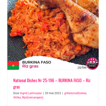
National Dishes Nr 25-196 – BURKINA FASO – Riz
gras
Door
Ingrid Larmoyeur
|
20 mei 2023
|
@NationalDishes
,
Afrika
,
Rijst(vervangers)