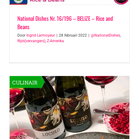
National Dishes Nr. 16/196 – BELIZE – Rice and
Beans
Door
Ingrid Larmoyeur
|
28 februari 2022
|
@NationalDishes
,
Rijst(vervangers)
,
Z-Amerika