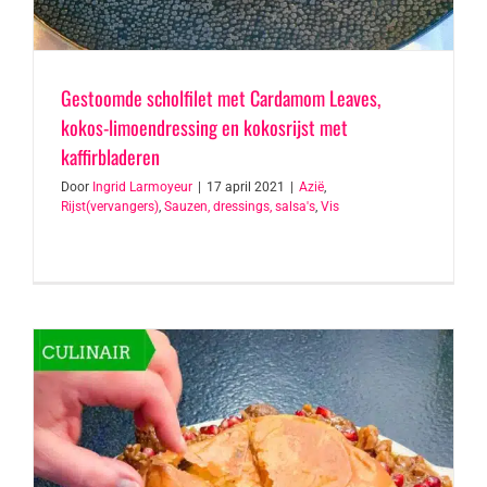
Gestoomde scholfilet met Cardamom Leaves,
kokos-limoendressing en kokosrijst met
kaffirbladeren
Door
Ingrid Larmoyeur
|
17 april 2021
|
Azië
,
Rijst(vervangers)
,
Sauzen, dressings, salsa's
,
Vis