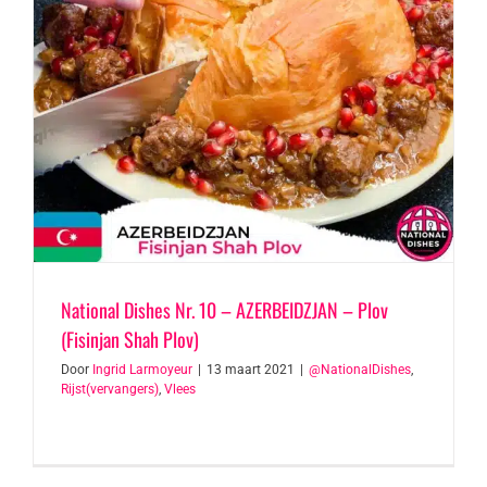
National Dishes Nr. 10 – AZERBEIDZJAN – Plov
(Fisinjan Shah Plov)
Door
Ingrid Larmoyeur
|
13 maart 2021
|
@NationalDishes
,
Rijst(vervangers)
,
Vlees