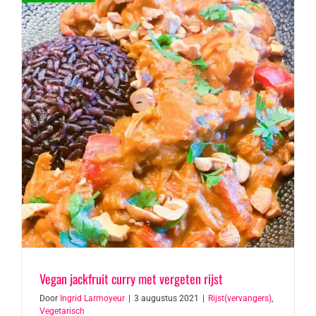
Vegan jackfruit curry met vergeten rijst
Door
Ingrid Larmoyeur
|
3 augustus 2021
|
Rijst(vervangers)
,
Vegetarisch