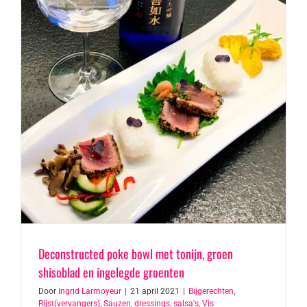
Deconstructed poke bowl met tonijn, groen
shisoblad en ingelegde groenten
Door
Ingrid Larmoyeur
|
21 april 2021
|
Bijgerechten
,
Rijst(vervangers)
,
Sauzen, dressings, salsa's
,
Vis