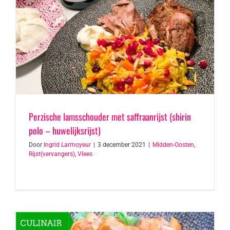
Perzische lamsschouder met saffraanrijst (shirin
polo – huwelijksrijst)
Door
Ingrid Larmoyeur
|
3 december 2021
|
Midden-Oosten
,
Rijst(vervangers)
,
Vlees