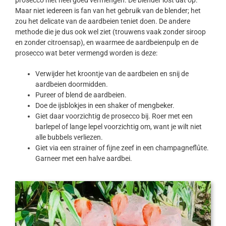
prosecco niet heel goed vermengen. De blender lost dat op.
Maar niet iedereen is fan van het gebruik van de blender; het
zou het delicate van de aardbeien teniet doen. De andere
methode die je dus ook wel ziet (trouwens vaak zonder siroop
en zonder citroensap), en waarmee de aardbeienpulp en de
prosecco wat beter vermengd worden is deze:
Verwijder het kroontje van de aardbeien en snij de
aardbeien doormidden.
Pureer of blend de aardbeien.
Doe de ijsblokjes in een shaker of mengbeker.
Giet daar voorzichtig de prosecco bij. Roer met een
barlepel of lange lepel voorzichtig om, want je wilt niet
alle bubbels verliezen.
Giet via een strainer of fijne zeef in een champagneflûte.
Garneer met een halve aardbei.