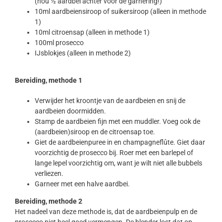
(hou ½ aardbei achter voor de garnering!)
10ml aardbeiensiroop of suikersiroop (alleen in methode
1)
10ml citroensap (alleen in methode 1)
100ml prosecco
IJsblokjes (alleen in methode 2)
Bereiding, methode 1
Verwijder het kroontje van de aardbeien en snij de
aardbeien doormidden.
Stamp de aardbeien fijn met een muddler. Voeg ook de
(aardbeien)siroop en de citroensap toe.
Giet de aardbeienpuree in en champagneflûte. Giet daar
voorzichtig de prosecco bij. Roer met een barlepel of
lange lepel voorzichtig om, want je wilt niet alle bubbels
verliezen.
Garneer met een halve aardbei.
Bereiding, methode 2
Het nadeel van deze methode is, dat de aardbeienpulp en de