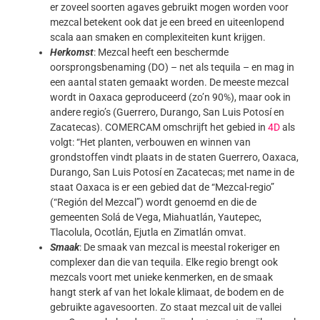
er zoveel soorten agaves gebruikt mogen worden voor
mezcal betekent ook dat je een breed en uiteenlopend
scala aan smaken en complexiteiten kunt krijgen.
Herkomst
: Mezcal heeft een beschermde
oorsprongsbenaming (DO) – net als tequila – en mag in
een aantal staten gemaakt worden. De meeste mezcal
wordt in Oaxaca geproduceerd (zo’n 90%), maar ook in
andere regio’s (Guerrero, Durango, San Luis Potosí en
Zacatecas). COMERCAM omschrijft het gebied in
4D
als
volgt: “Het planten, verbouwen en winnen van
grondstoffen vindt plaats in de staten Guerrero, Oaxaca,
Durango, San Luis Potosí en Zacatecas; met name in de
staat Oaxaca is er een gebied dat de “Mezcal-regio”
(“Región del Mezcal”) wordt genoemd en die de
gemeenten Solá de Vega, Miahuatlán, Yautepec,
Tlacolula, Ocotlán, Ejutla en Zimatlán omvat.
Smaak
: De smaak van mezcal is meestal rokeriger en
complexer dan die van tequila. Elke regio brengt ook
mezcals voort met unieke kenmerken, en de smaak
hangt sterk af van het lokale klimaat, de bodem en de
gebruikte agavesoorten. Zo staat mezcal uit de vallei