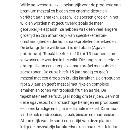
Wilde agavesoorten zijn belangrijk voor de productie van
premium mezcal en bieden een enorme diepte en
variëteit aan smaken. Deze wilde soorten groeien in het
wild en worden niet gecultiveerd zoals de meer
gebruikelijke espadín. Ze hebben vaak een veel langere
groeitijd en zijn afhankelijk van specifieke terroir-
omstandigheden die hun smaakprofielen beïnvloeden.
De belangrijkste wilde soort is de tobalá (Agave
potatorum). Tobalá heeft zo’n 10 tot 15 jaar nodig om
volwassen te worden in het wild. Die lange groeiperiode
draagt bij aan een complex smaakprofiel met subtiele,
zoete tonen. De cuixe heeft 15 jaar nodig en geeft
mezcal met een droog en kruidig karakter. De arroqueno
rijpt 20 jaar en geeft mezcal met rijke en complexe
smaken en tonen van tropisch fruit en aarde. De
tepeztate heeft zelfs 25 jaar nodig om te rijpen. Je vindt
deze agavesoort op rotsachtige hellingen en produceert
een zeer kruidige en bijna medicinale mezcal. Daarnaast
vind je ook madrecuixe, , jabalí, bicuixe en madrecuixe.
Afhankelijk van de soort en leeftijd van deze planten
krijgt de mezcal zijn karakteristieke smaak. Het feit dat