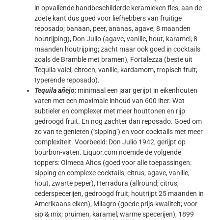
in opvallende handbeschilderde keramieken fles; aan de
zoete kant dus goed voor liefhebbers van fruitige
reposado; banaan, peer, ananas, agave; 8 maanden
houtrijping), Don Julio (agave, vanille, hout, karamel; 8
maanden houtrijping; zacht maar ook goed in cocktails
zoals de Bramble met bramen), Fortalezza (beste uit
Tequila valei; citroen, vanille, kardamom, tropisch fruit;
typerende reposado).
Tequila añejo
: minimaal een jaar gerijpt in eikenhouten
vaten met een maximale inhoud van 600 liter. Wat
subtieler en complexer met meer houttonen en rijp
gedroogd fruit. En nog zachter dan reposado. Goed om
zo van te genieten (‘sipping’) en voor cocktails met meer
complexiteit. Voorbeeld: Don Julio 1942, gerijpt op
bourbon-vaten. Liquor.com noemde de volgende
toppers: Olmeca Altos (goed voor alle toepassingen:
sipping en complexe cocktails; citrus, agave, vanille,
hout, zwarte peper), Herradura (allround; citrus,
cederspecerijen, gedroogd fruit; houtrijpt 25 maanden in
Amerikaans eiken), Milagro (goede prijs-kwaliteit; voor
sip & mix; pruimen, karamel, warme specerijen), 1899