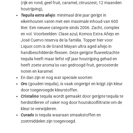
(rijk en rond; geel fruit, caramel, citruszest; 12 maanden
houtrijping),
Tequila extra añejo
: minimaal drie jaar gerijpt in
eikenhouten vaten met een maximale inhoud van 600
liter. Een nieuwe categorie sinds 2006. Zacht, complex
en vol. Voorbeelden: Clase azul, Komos Extra Añejo en
José Cuervo reserva de la familia. Topper hier voor
Liquor.com is de Grand Mayan ultra aged añejo in
handbeschilderde flessen. Deze gerijpte fluweelzachte
tequila heeft maar liefst vijf jaar houtrijping gehad en
heeft zoete aroma’ss van gedroogd fruit, geroosterde
noten en karamel.
En dan zijn er nog wat speciale soorten:
Oro
(gouden tequila), is vaak ongerijpt en krijgt zijn kleur
door toegevoegde kleurstoffen.
Cristalino
tequila wordt gemaakt door gerijpte tequila te
herdistilleren of vaker nog door houtskoolfiltratie om de
kleur te verwijderen.
Curado
is tequila waaraan smaakstoffen en
zoetmiddelen zijn toegevoegd.