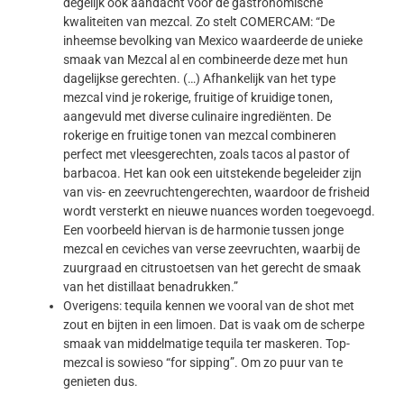
degelijk ook aandacht voor de gastronomische
kwaliteiten van mezcal. Zo stelt COMERCAM: “De
inheemse bevolking van Mexico waardeerde de unieke
smaak van Mezcal al en combineerde deze met hun
dagelijkse gerechten. (…) Afhankelijk van het type
mezcal vind je rokerige, fruitige of kruidige tonen,
aangevuld met diverse culinaire ingrediënten. De
rokerige en fruitige tonen van mezcal combineren
perfect met vleesgerechten, zoals tacos al pastor of
barbacoa. Het kan ook een uitstekende begeleider zijn
van vis- en zeevruchtengerechten, waardoor de frisheid
wordt versterkt en nieuwe nuances worden toegevoegd.
Een voorbeeld hiervan is de harmonie tussen jonge
mezcal en ceviches van verse zeevruchten, waarbij de
zuurgraad en citrustoetsen van het gerecht de smaak
van het distillaat benadrukken.”
Overigens: tequila kennen we vooral van de shot met
zout en bijten in een limoen. Dat is vaak om de scherpe
smaak van middelmatige tequila ter maskeren. Top-
mezcal is sowieso “for sipping”. Om zo puur van te
genieten dus.