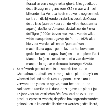
floraal en een vleugje rokerigheid. Niet goedkoop
deze (ik zag ‘m ergens voor €85), maar wel heel
bijzonder. La Venosa heeft trouwens nog een hele
serie van die bijzondere raicilla’s, zoals de Costa
de Jalisco (aan de kust van de wilde rhoacantha-
agave), de Sierra Volcanes de Jalisco, de Sierra
del Tigre (2000m boven zeeniveau van de wilde
wilde inaequidens-agave), de Puntas (62% alc.;
hiervoor worden alleen de ‘’puntas’’ van de
maximiliana-agave gebruikt, dus het bovenste
gedeelte van het agavehart) en de complexe Tutsi
Masparillo (een exclusieve raicilla van de wilde
masparillo-agave in de staat Durango; €245).
Sotol
wordt gedistilleerd in de noordelijke staten
Chihuahua, Coahuila en Durango uit de plant Dasylirion
wheeleri, bekend als de Desert Spoon. Deze plant is
verwant aan yucca en agave, maar behoort tot de
Nolinaceae-familie en is dus GEEN agave. De plant rijpt
15 jaar voordat ze slechts één fles Sotol oplevert. Het
productieproces, waarbij de piñas bovengronds worden
gekookt en in kolomdistilleerketels worden gedistilleerd,