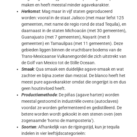
maken en heeft meestal minder agavekarakter.
Herkomst
: Mag maar in vijf staten geproduceerd
worden: vooral in de staat Jalisco (met maar liefst 125
gemeenten, met name de regio rond de stad Tequila), en
daarnaast in de staten Michoacán (met 30 gemeenten),
Guanajuato (met 7 gemeenten), Nayarit (met 8
gemeenten) en Tamaulipas (met 11 gemeenten). Deze
gebieden liggen binnen de vruchtbare bodems van de
Trans-Mexicaanse Vulkanengordel die zich uitstrekt van
de Golf van Mexico tot de Stille Oceaan.
Smaak
: Qua smaak een duidelijke agave-smaak en wat
zachter en bijna zoeter dan mezcal. De blanco heeft het
meest pure agavekarakter omdat die ongerijpt is en dus
geen houtinvloed heeft.
Productiemethode
: De piñas (agave harten) worden
meestal gestoomd in industriële ovens (autoclaves)
voordat ze worden gefermenteerd en gedistilleerd. De
betere worden wordt gekookt in een stenen oven (een
zogenaamde ‘horno de mamposteria’).
Soorten
: Afhankelijk van de rijpingstijd, kun je tequila
indelen in vier leeftijdscategorieën: