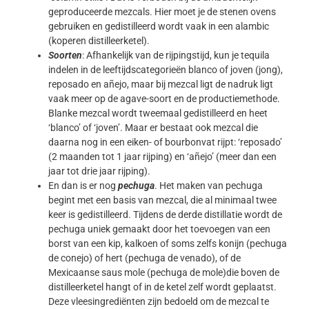
geproduceerde mezcals. Hier moet je de stenen ovens
gebruiken en gedistilleerd wordt vaak in een alambic
(koperen distilleerketel).
Soorten
: Afhankelijk van de rijpingstijd, kun je tequila
indelen in de leeftijdscategorieën blanco of joven (jong),
reposado en añejo, maar bij mezcal ligt de nadruk ligt
vaak meer op de agave-soort en de productiemethode.
Blanke mezcal wordt tweemaal gedistilleerd en heet
‘blanco’ of ‘joven’. Maar er bestaat ook mezcal die
daarna nog in een eiken- of bourbonvat rijpt: ‘reposado’
(2 maanden tot 1 jaar rijping) en ‘añejo’ (meer dan een
jaar tot drie jaar rijping).
En dan is er nog
pechuga
. Het maken van pechuga
begint met een basis van mezcal, die al minimaal twee
keer is gedistilleerd. Tijdens de derde distillatie wordt de
pechuga uniek gemaakt door het toevoegen van een
borst van een kip, kalkoen of soms zelfs konijn (pechuga
de conejo) of hert (pechuga de venado), of de
Mexicaanse saus mole (pechuga de mole)die boven de
distilleerketel hangt of in de ketel zelf wordt geplaatst.
Deze vleesingrediënten zijn bedoeld om de mezcal te