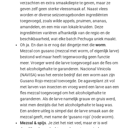
verzachten en extra smaakdiepte te geven, maar ze
geven zelf geen sterke vleessmaak af. Naast vlees
worden er diverse seizoensgebonden ingrediënten
toegevoegd, zoals wilde appels, pruimen, ananas,
amandelen, en een mix van lokale kruiden. Deze
ingrediënten variëren afhankelijk van de regio en de
beschikbaarheid, wat elke batch Pechuga uniek maakt.
Oh ja. En dan is er nog dat dingetje met die
worm
.
Mezcal con gusano (mezcal met worm, of eigenlijk larve)
bestond wel maar heeft tegenwoordig geen functie
meer. Vroeger werd die larve toegevoegd aan de fles om
het alcoholgehalte te garanderen. Nacional Vinicola
(NAVISA) was het eerste bedrijf dat een worm aan zijn
Gusano Rojo-mezcal toevoegde. De agaveplant zit vol
met larven van insecten en vroeg werd een larve aan een
fles mezcal toegevoegd om het alcoholgehalte te
garanderen. Als de larve namelijk grauw en gruis werd,
wist men destijds dat het alcoholgehalte te laag was.
Een andere uitleg is simpel dat de larve smaak aan de
mezcal geeft, met name de ‘gusano rojo’ (rode worm).
Mezcal & spijs
. Je ziet het niet veel, maar er is wel