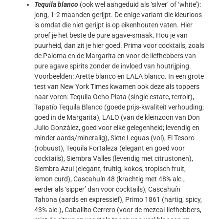
Tequila blanco
(ook wel aangeduid als ‘silver’ of ‘white’):
jong, 1-2 maanden gerijpt. De enige variant die kleurloos
is omdat die niet gerijpt is op eikenhouten vaten. Hier
proef je het beste de pure agave-smaak. Hou je van
puurheid, dan zit je hier goed. Prima voor cocktails, zoals
de Paloma en de Margarita en voor de liefhebbers van
pure agave spirits zonder de invloed van houtrijping.
Voorbeelden: Arette blanco en LALA blanco. In een grote
test van New York Times kwamen ook deze als toppers
naar voren: Tequila Ocho Plata (single estate, terroir),
Tapatío Tequila Blanco (goede prijs-kwaliteit verhouding;
goed in de Margarita), LALO (van de kleinzoon van Don
Julio González, goed voor elke gelegenheid; levendig en
minder aards/mineralig), Siete Leguas (vol), El Tesoro
(robuust), Tequila Fortaleza (elegant en goed voor
cocktails), Siembra Valles (levendig met citrustonen),
Siembra Azul (elegant, fruitig, kokos, tropisch fruit,
lemon curd), Cascahuín 48 (krachtig met 48% alc.,
eerder als ‘sipper’ dan voor cocktails), Cascahuín
Tahona (aards en expressief), Primo 1861 (hartig, spicy,
43% alc.), Caballito Cerrero (voor de mezcal-liefhebbers,