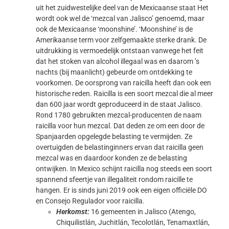
uit het zuidwestelijke deel van de Mexicaanse staat Het
wordt ook wel de ‘mezcal van Jalisco’ genoemd, maar
ook de Mexicaanse ‘moonshine’. ‘Moonshine’ is de
Amerikaanse term voor zelfgemaakte sterke drank. De
uitdrukking is vermoedelijk ontstaan vanwege het feit
dat het stoken van alcohol illegaal was en daarom ’s
nachts (bij maanlicht) gebeurde om ontdekking te
voorkomen. De oorsprong van raicilla heeft dan ook een
historische reden. Raicilla is een soort mezcal die al meer
dan 600 jaar wordt geproduceerd in de staat Jalisco.
Rond 1780 gebruikten mezcal-producenten de naam
raicilla voor hun mezcal. Dat deden ze om een door de
Spanjaarden opgelegde belasting te vermijden. Ze
overtuigden de belastinginners ervan dat raicilla geen
mezcal was en daardoor konden ze de belasting
ontwijken. In Mexico schijnt raicilla nog steeds een soort
spannend sfeertje van illegaliteit rondom raicille te
hangen. Er is sinds juni 2019 ook een eigen officiële DO
en Consejo Regulador voor raicilla.
Herkomst:
16 gemeenten in Jalisco (Atengo,
Chiquilistlán, Juchitlán, Tecolotlán, Tenamaxtlán,