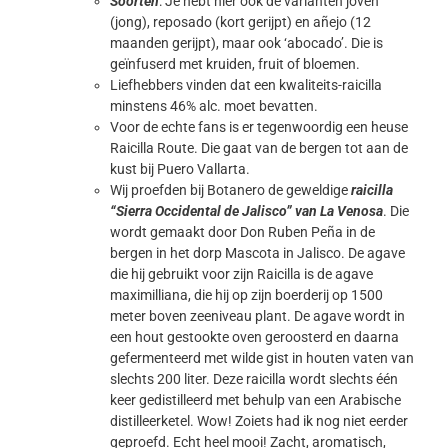
Soorten
: Je hebt hier ook de varianten joven
(jong), reposado (kort gerijpt) en añejo (12
maanden gerijpt), maar ook ‘abocado’. Die is
geïnfuserd met kruiden, fruit of bloemen.
Liefhebbers vinden dat een kwaliteits-raicilla
minstens 46% alc. moet bevatten.
Voor de echte fans is er tegenwoordig een heuse
Raicilla Route. Die gaat van de bergen tot aan de
kust bij Puero Vallarta.
Wij proefden bij Botanero de geweldige
raicilla
“Sierra Occidental de Jalisco” van La Venosa
. Die
wordt gemaakt door Don Ruben Peña in de
bergen in het dorp Mascota in Jalisco. De agave
die hij gebruikt voor zijn Raicilla is de agave
maximilliana, die hij op zijn boerderij op 1500
meter boven zeeniveau plant. De agave wordt in
een hout gestookte oven geroosterd en daarna
gefermenteerd met wilde gist in houten vaten van
slechts 200 liter. Deze raicilla wordt slechts één
keer gedistilleerd met behulp van een Arabische
distilleerketel. Wow! Zoiets had ik nog niet eerder
geproefd. Echt heel mooi! Zacht, aromatisch,