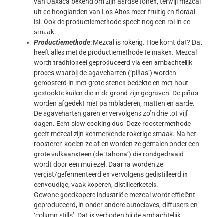
van Oaxaca bekend om zijn aardse tonen, terwijl mezcal
uit de hooglanden van Los Altos meer fruitig en floraal
isl. Ook de productiemethode speelt nog een rol in de
smaak.
Productiemethode
: Mezcal is rokerig. Hoe komt dat? Dat
heeft alles met de productiemethode te maken. Mezcal
wordt traditioneel geproduceerd via een ambachtelijk
proces waarbij de agaveharten (‘piñas’) worden
geroosterd in met grote stenen bedekte en met hout
gestookte kuilen die in de grond zijn gegraven. De piñas
worden afgedekt met palmbladeren, matten en aarde.
De agaveharten garen er vervolgens zo’n drie tot vijf
dagen. Echt slow cooking dus. Deze roostermethode
geeft mezcal zijn kenmerkende rokerige smaak. Na het
roosteren koelen ze af en worden ze gemalen onder een
grote vulkaansteen (de ‘tahona’) die rondgedraaid
wordt door een muilezel. Daarna worden ze
vergist/gefermenteerd en vervolgens gedistilleerd in
eenvoudige, vaak koperen, distilleerketels.
Gewone goedkopere industriële mezcal wordt efficiënt
geproduceerd, in onder andere autoclaves, diffusers en
‘column stills’. Dat is verboden bij de ambachtelijk