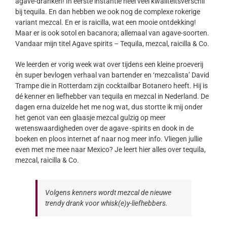
agave-dranken! In eerste instantie heel veel kwaliteitsverschil
bij tequila. En dan hebben we ook nog de complexe rokerige
variant mezcal. En er is raicilla, wat een mooie ontdekking!
Maar er is ook sotol en bacanora; allemaal van agave-soorten.
Vandaar mijn titel Agave spirits – Tequila, mezcal, raicilla & Co.
We leerden er vorig week wat over tijdens een kleine proeverij
èn super bevlogen verhaal van bartender en ‘mezcalista’ David
Trampe die in Rotterdam zijn cocktailbar Botanero heeft. Hij is
dé kenner en liefhebber van tequila en mezcal in Nederland. De
dagen erna duizelde het me nog wat, dus stortte ik mij onder
het genot van een glaasje mezcal gulzig op meer
wetenswaardigheden over de agave -spirits en dook in de
boeken en ploos internet af naar nog meer info. Vliegen jullie
even met me mee naar Mexico? Je leert hier alles over tequila,
mezcal, raicilla & Co.
Volgens kenners wordt mezcal de nieuwe
trendy drank voor whisk(e)y-liefhebbers.