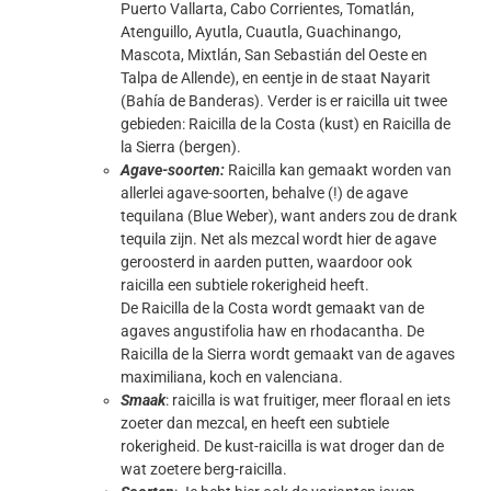
Puerto Vallarta, Cabo Corrientes, Tomatlán,
Atenguillo, Ayutla, Cuautla, Guachinango,
Mascota, Mixtlán, San Sebastián del Oeste en
Talpa de Allende), en eentje in de staat Nayarit
(Bahía de Banderas). Verder is er raicilla uit twee
gebieden: Raicilla de la Costa (kust) en Raicilla de
la Sierra (bergen).
Agave-soorten:
Raicilla kan gemaakt worden van
allerlei agave-soorten, behalve (!) de agave
tequilana (Blue Weber), want anders zou de drank
tequila zijn. Net als mezcal wordt hier de agave
geroosterd in aarden putten, waardoor ook
raicilla een subtiele rokerigheid heeft.
De Raicilla de la Costa wordt gemaakt van de
agaves angustifolia haw en rhodacantha. De
Raicilla de la Sierra wordt gemaakt van de agaves
maximiliana, koch en valenciana.
Smaak
: raicilla is wat fruitiger, meer floraal en iets
zoeter dan mezcal, en heeft een subtiele
rokerigheid. De kust-raicilla is wat droger dan de
wat zoetere berg-raicilla.