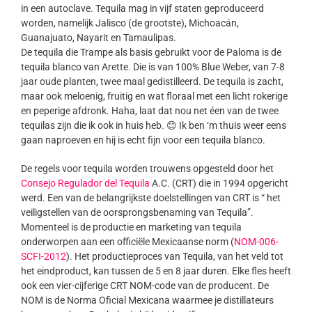
in een autoclave. Tequila mag in vijf staten geproduceerd
worden, namelijk Jalisco (de grootste), Michoacán,
Guanajuato, Nayarit en Tamaulipas.
De tequila die Trampe als basis gebruikt voor de Paloma is de
tequila blanco van Arette. Die is van 100% Blue Weber, van 7-8
jaar oude planten, twee maal gedistilleerd. De tequila is zacht,
maar ook meloenig, fruitig en wat floraal met een licht rokerige
en peperige afdronk. Haha, laat dat nou net éen van de twee
tequilas zijn die ik ook in huis heb. 😊 Ik ben ‘m thuis weer eens
gaan naproeven en hij is echt fijn voor een tequila blanco.
De regels voor tequila worden trouwens opgesteld door het
Consejo Regulador del Tequila
A.C. (CRT) die in 1994 opgericht
werd. Een van de belangrijkste doelstellingen van CRT is “ het
veiligstellen van de oorsprongsbenaming van Tequila”.
Momenteel is de productie en marketing van tequila
onderworpen aan een officiële Mexicaanse norm (
NOM-006-
SCFI-2012
). Het productieproces van Tequila, van het veld tot
het eindproduct, kan tussen de 5 en 8 jaar duren. Elke fles heeft
ook een vier-cijferige CRT NOM-code van de producent. De
NOM is de Norma Oficial Mexicana waarmee je distillateurs