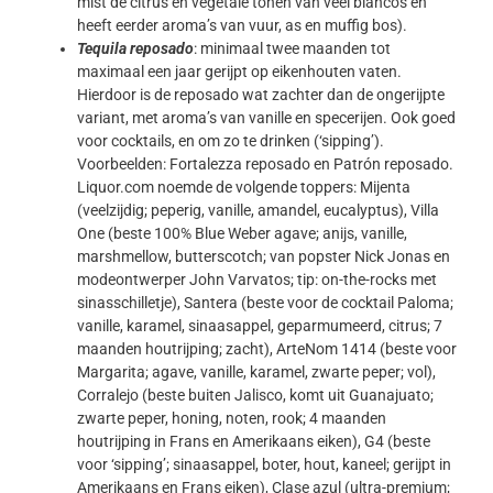
mist de citrus en vegetale tonen van veel blancos en
heeft eerder aroma’s van vuur, as en muffig bos).
Tequila reposado
: minimaal twee maanden tot
maximaal een jaar gerijpt op eikenhouten vaten.
Hierdoor is de reposado wat zachter dan de ongerijpte
variant, met aroma’s van vanille en specerijen. Ook goed
voor cocktails, en om zo te drinken (‘sipping’).
Voorbeelden: Fortalezza reposado en Patrón reposado.
Liquor.com noemde de volgende toppers: Mijenta
(veelzijdig; peperig, vanille, amandel, eucalyptus), Villa
One (beste 100% Blue Weber agave; anijs, vanille,
marshmellow, butterscotch; van popster Nick Jonas en
modeontwerper John Varvatos; tip: on-the-rocks met
sinasschilletje), Santera (beste voor de cocktail Paloma;
vanille, karamel, sinaasappel, geparmumeerd, citrus; 7
maanden houtrijping; zacht), ArteNom 1414 (beste voor
Margarita; agave, vanille, karamel, zwarte peper; vol),
Corralejo (beste buiten Jalisco, komt uit Guanajuato;
zwarte peper, honing, noten, rook; 4 maanden
houtrijping in Frans en Amerikaans eiken), G4 (beste
voor ‘sipping’; sinaasappel, boter, hout, kaneel; gerijpt in
Amerikaans en Frans eiken), Clase azul (ultra-premium;