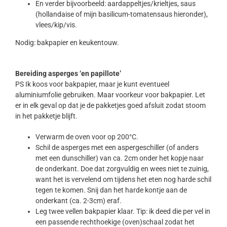
En verder bijvoorbeeld: aardappeltjes/krieltjes, saus
(hollandaise of mijn basilicum-tomatensaus hieronder),
vlees/kip/vis.
Nodig: bakpapier en keukentouw.
Bereiding asperges ‘en papillote’
PS Ik koos voor bakpapier, maar je kunt eventueel
aluminiumfolie gebruiken. Maar voorkeur voor bakpapier. Let
er in elk geval op dat je de pakketjes goed afsluit zodat stoom
in het pakketje blijft.
Verwarm de oven voor op 200°C.
Schil de asperges met een aspergeschiller (of anders
met een dunschiller) van ca. 2cm onder het kopje naar
de onderkant. Doe dat zorgvuldig en wees niet te zuinig,
want het is vervelend om tijdens het eten nog harde schil
tegen te komen. Snij dan het harde kontje aan de
onderkant (ca. 2-3cm) eraf.
Leg twee vellen bakpapier klaar. Tip: ik deed die per vel in
een passende rechthoekige (oven)schaal zodat het