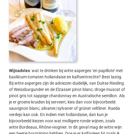
Wijnadvies
: wat te drinken bij witte asperges ‘en papillote’ met
basilicum-tomaten hollandaise en kalfsentrecôte? Best lastig.
Bij witte asperges zijn de adviezen duidelijk, van Duitse Riesling
of Weissburgunder en de Elzasser pinot blanc, droge muscat of
pinot gris tot sappige chardonnay en Australische semillon. Als
je er groene kruiden bij serveert, kies dan voor bijvoorbeeld
sauvignon blanc, silvaner/sylvaner of grüner veltliner. Rueda
verdejo kan ook. En indien met hollandaise, dan kun je
bijvoorbeeld kiezen voor wat molligere ronde wijnen, zoals
witte Bordeaux, Rhône-viognier. In dit geval mag de witte wijn
een beetje houtrijping hebben. Doe je er kalfsvlees bij zoals ik,