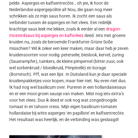
pelde. Asperges en kalfsentrecôte… oh jee, ik hoor de
Nederlandse aspergepolitie al! Nou, die gaan nog meer
schrikken als ze mijn saus horen. Ik zocht een saus als
verbinder tussen de asperges en het vlees. Een redelijk
krachtige saus leek me lekker, zoals ik eerder al een
dragon-
mosterdsaus bij asperges en kalfsvlees
deed. Iets met groene
kruiden nu, zoals de beroemde Frankfurter Grüne Soße
misschien? Wil ik zeker een keer maken, maar daar heb je zeven
kruidensoorten voor nodig: peterselie, bieslook, kervel, zuring
(Sauerampfer), tuinkers, de kleine pimpernel (bitter-zuur, ook
wel sorbenkruid / bloedkruid, Pimpinelle) en borage
(Borretsch). Pff, wat een lijst. In Duitsland kun je daar speciale
kruidenpakketjes voor kopen, maar hier niet. Nu even niet dus.
Ik had nog wel basilicum over. Pureren in een hollandaisesaus
en er een mooi groen sausje van maken. Mist nog iets extra’s
voor het vlees. Dus ik deed er ook nog wat zongedroogde
tomaat in en tahoon cress. Mijn eigen basilicum-tomaten
hollandaise bij witte asperges ‘en papillote’ en kalfsentrecôte.
Het resultaat was heerlijk, en de verbinding was geslaagd!