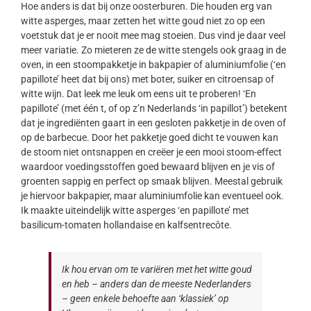
Hoe anders is dat bij onze oosterburen. Die houden erg van
witte asperges, maar zetten het witte goud niet zo op een
voetstuk dat je er nooit mee mag stoeien. Dus vind je daar veel
meer variatie. Zo mieteren ze de witte stengels ook graag in de
oven, in een stoompakketje in bakpapier of aluminiumfolie (‘en
papillote’ heet dat bij ons) met boter, suiker en citroensap of
witte wijn. Dat leek me leuk om eens uit te proberen! ‘En
papillote’ (met één t, of op z’n Nederlands ‘in papillot’) betekent
dat je ingrediënten gaart in een gesloten pakketje in de oven of
op de barbecue. Door het pakketje goed dicht te vouwen kan
de stoom niet ontsnappen en creëer je een mooi stoom-effect
waardoor voedingsstoffen goed bewaard blijven en je vis of
groenten sappig en perfect op smaak blijven. Meestal gebruik
je hiervoor bakpapier, maar aluminiumfolie kan eventueel ook.
Ik maakte uiteindelijk witte asperges ‘en papillote’ met
basilicum-tomaten hollandaise en kalfsentrecôte.
Ik hou ervan om te variëren met het witte goud
en heb – anders dan de meeste Nederlanders
– geen enkele behoefte aan ‘klassiek’ op