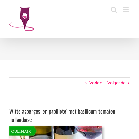
Ga
naar
inhoud
Vorige
Volgende
Witte asperges ‘en papillote’ met basilicum-tomaten
hollandaise