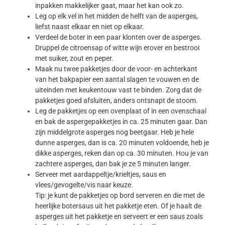
inpakken makkelijker gaat, maar het kan ook zo.
Leg op elk vel in het midden de helft van de asperges,
liefst naast elkaar en niet op elkaar.
Verdeel de boter in een paar klonten over de asperges.
Druppel de citroensap of witte wijn erover en bestrooi
met suiker, zout en peper.
Maak nu twee pakketjes door de voor- en achterkant
van het bakpapier een aantal slagen te vouwen en de
uiteinden met keukentouw vast te binden. Zorg dat de
pakketjes goed afsluiten, anders ontsnapt de stoom.
Leg de pakketjes op een ovenplaat of in een ovenschaal
en bak de aspergepakketjes in ca. 25 minuten gaar. Dan
zijn middelgrote asperges nog beetgaar. Heb je hele
dunne asperges, dan is ca. 20 minuten voldoende, heb je
dikke asperges, reken dan op ca. 30 minuten. Hou je van
zachtere asperges, dan bak je ze 5 minuten langer.
Serveer met aardappeltje/krieltjes, saus en
vlees/gevogelte/vis naar keuze.
Tip: je kunt de pakketjes op bord serveren en die met de
heerlijke botersaus uit het pakketje eten. Of je haalt de
asperges uit het pakketje en serveert er een saus zoals