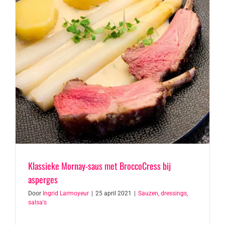
Klassieke Mornay-saus met BroccoCress bij
asperges
Door
Ingrid Larmoyeur
|
25 april 2021
|
Sauzen, dressings,
salsa's