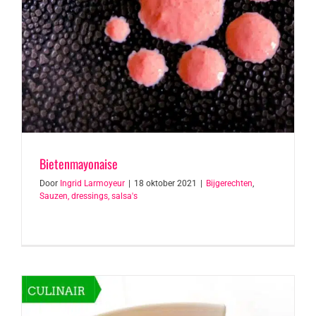
Bietenmayonaise
Door
Ingrid Larmoyeur
|
18 oktober 2021
|
Bijgerechten
,
Sauzen, dressings, salsa's