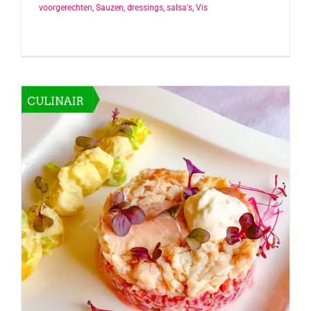
voorgerechten
,
Sauzen, dressings, salsa's
,
Vis