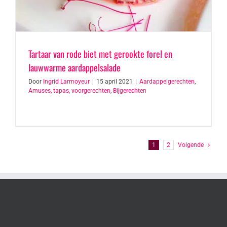
Tartaar van rode biet met gerookte forel en
lauwwarme aardappelsalade
Door
Ingrid Larmoyeur
|
15 april 2021
|
Aardappelgerechten
,
Amuses, tapas, voorgerechten
,
Bijgerechten
1
2
Volgende