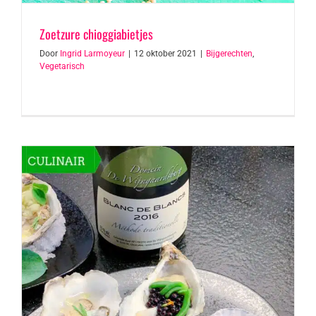
Zoetzure chioggiabietjes
Door
Ingrid Larmoyeur
|
12 oktober 2021
|
Bijgerechten
,
Vegetarisch