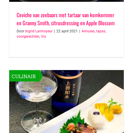
Ceviche van zeebaars met tartaar van komkommer
en Granny Smith, citrusdressing en Apple Blossom
Door
Ingrid Larmoyeur
|
22 april 2021
|
Amuses, tapas,
voorgerechten
,
Vis