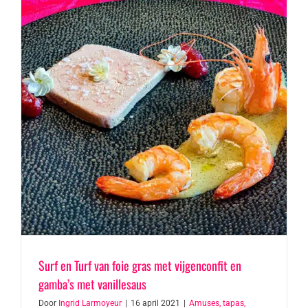
Surf en Turf van foie gras met vijgenconfit en
gamba’s met vanillesaus
Door
Ingrid Larmoyeur
|
16 april 2021
|
Amuses, tapas,