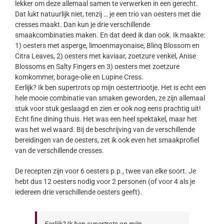
lekker om deze allemaal samen te verwerken in een gerecht.
Dat lukt natuurlijk niet, tenzij … je een trio van oesters met die
cresses maakt. Dan kun je drie verschillende
smaakcombinaties maken. En dat deed ik dan ook. Ik maakte:
1) oesters met asperge, limoenmayonaise, Blinq Blossom en
Citra Leaves, 2) oesters met kaviaar, zoetzure venkel, Anise
Blossoms en Salty Fingers en 3) oesters met zoetzure
komkommer, borage-olie en Lupine Cress.
Eerlijk? Ik ben supertrots op mijn oestertriootje. Het is echt een
hele mooie combinatie van smaken geworden, ze zijn allemaal
stuk voor stuk geslaagd en zien er ook nog eens prachtig uit!
Echt fine dining thuis. Het was een heel spektakel, maar het
was het wel waard. Bij de beschrijving van de verschillende
bereidingen van de oesters, zet ik ook even het smaakprofiel
van de verschillende cresses.
De recepten zijn voor 6 oesters p.p., twee van elke soort. Je
hebt dus 12 oesters nodig voor 2 personen (of voor 4 als je
iedereen drie verschillende oesters geeft).