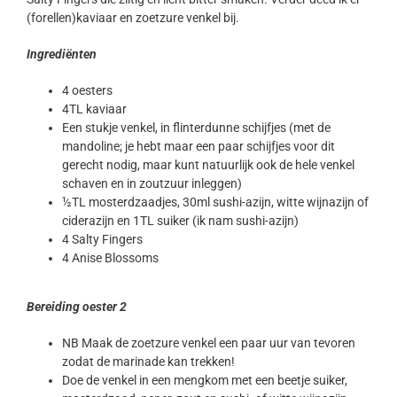
(forellen)kaviaar en zoetzure venkel bij.
Ingrediënten
4 oesters
4TL kaviaar
Een stukje venkel, in flinterdunne schijfjes (met de
mandoline; je hebt maar een paar schijfjes voor dit
gerecht nodig, maar kunt natuurlijk ook de hele venkel
schaven en in zoutzuur inleggen)
½TL mosterdzaadjes, 30ml sushi-azijn, witte wijnazijn of
ciderazijn en 1TL suiker (ik nam sushi-azijn)
4 Salty Fingers
4 Anise Blossoms
Bereiding oester 2
NB Maak de zoetzure venkel een paar uur van tevoren
zodat de marinade kan trekken!
Doe de venkel in een mengkom met een beetje suiker,