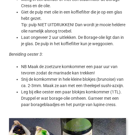
Cress en de olie.
Giet de pulp met olie in een koffiefilter die je op een glas
hebt gezet.
Tip: pulp NIET UITDRUKKEN! Dan wordt je mooie heldere
olie namelijk alsnog troebel.
Laat ongeveer 2 uur uitlekken. De Borage-olie ligt dan in
je glas. De pulp in het koffiefilter kun je weggooien.
Bereiding oester 3:
NB Maak de zoetzure komkommer een paar uur van
tevoren zodat de marinade kan trekken!
Snij de komkommer in hele kleine blokjes (brunoise) van
ca. 2-3mm. Maak ze aan met een theelepel sushi-azxijn.
Leg bij elke oester een paar blokjes komkommer (1TL).
Druppel er wat borage-olie omheen. Garneer met een
paar borageblaadjes en het puntje van lupine cress.