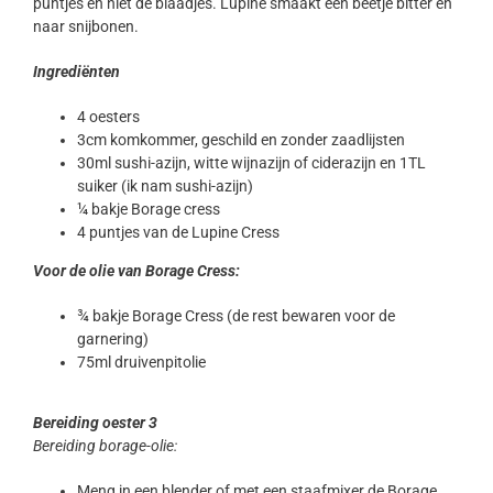
puntjes en niet de blaadjes. Lupine smaakt een beetje bitter en
naar snijbonen.
Ingrediënten
4 oesters
3cm komkommer, geschild en zonder zaadlijsten
30ml sushi-azijn, witte wijnazijn of ciderazijn en 1TL
suiker (ik nam sushi-azijn)
¼ bakje Borage cress
4 puntjes van de Lupine Cress
Voor de olie van Borage Cress:
¾ bakje Borage Cress (de rest bewaren voor de
garnering)
75ml druivenpitolie
Bereiding oester 3
Bereiding borage-olie:
Meng in een blender of met een staafmixer de Borage