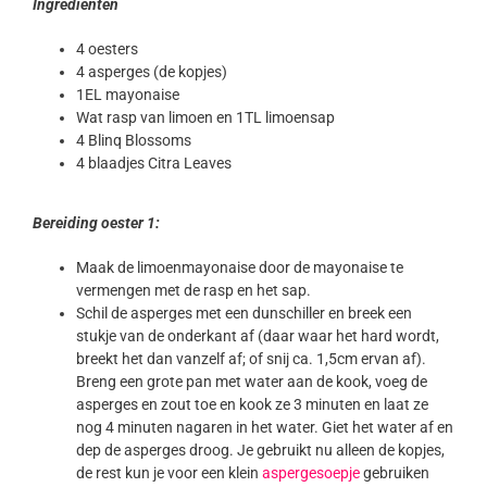
Ingrediënten
4 oesters
4 asperges (de kopjes)
1EL mayonaise
Wat rasp van limoen en 1TL limoensap
4 Blinq Blossoms
4 blaadjes Citra Leaves
Bereiding oester 1:
Maak de limoenmayonaise door de mayonaise te
vermengen met de rasp en het sap.
Schil de asperges met een dunschiller en breek een
stukje van de onderkant af (daar waar het hard wordt,
breekt het dan vanzelf af; of snij ca. 1,5cm ervan af).
Breng een grote pan met water aan de kook, voeg de
asperges en zout toe en kook ze 3 minuten en laat ze
nog 4 minuten nagaren in het water. Giet het water af en
dep de asperges droog. Je gebruikt nu alleen de kopjes,
de rest kun je voor een klein
aspergesoepje
gebruiken