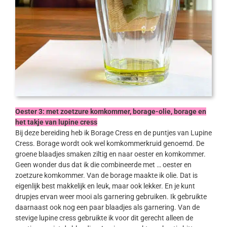
Oester 3: met zoetzure komkommer, borage-olie, borage en
het takje van lupine cress
Bij deze bereiding heb ik Borage Cress en de puntjes van Lupine
Cress. Borage wordt ook wel komkommerkruid genoemd. De
groene blaadjes smaken ziltig en naar oester en komkommer.
Geen wonder dus dat ik die combineerde met … oester en
zoetzure komkommer. Van de borage maakte ik olie. Dat is
eigenlijk best makkelijk en leuk, maar ook lekker. En je kunt
drupjes ervan weer mooi als garnering gebruiken. Ik gebruikte
daarnaast ook nog een paar blaadjes als garnering. Van de
stevige lupine cress gebruikte ik voor dit gerecht alleen de