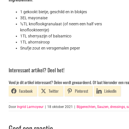
Ingrediënten
:
1 gekookt bietje, geschild en in blokjes
3EL mayonaise
½TL knoflookgranulaat (of neem een half vers
knoflookteentje)
1TL sherryazijn of balsamico
1TL ahornsiroop
Snufje zout en versgemalen peper
Interessant artikel? Deel het!
Vond je dit artikel interessant? Delen wordt gewaardeerd. Of laat hieronder een rea
Facebook
Twitter
Pinterest
LinkedIn
Door
Ingrid Larmoyeur
|
18 oktober 2021
|
Bijgerechten
,
Sauzen, dressings, s
Geef een reactie