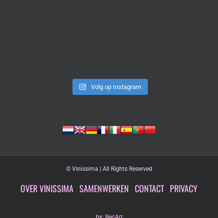
Volg op Instagram
©
Vinissima | All Rights Reserved
OVER VINISSIMA
|
SAMENWERKEN
|
CONTACT
|
PRIVACY
by:
Ber|Art