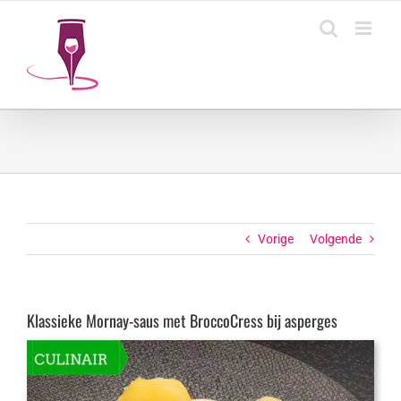
Ga
naar
inhoud
Vorige
Volgende
Klassieke Mornay-saus met BroccoCress bij asperges