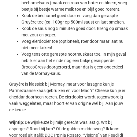
béchamelsaus (maak een roux van boter en bloem, voeg
beetje bij beetje warme melk toe en blijf goed roeren).
Kook de béchamel goed door en voeg dan geraspte
Gruyère toe (ca. 100gr op 500ml saus) en laat smelten.
Kook de saus nog 5 minuten goed door. Breng op smaak
met zout en peper.
Voeg eierdooier toe (optioneel), roer door maar laat nu
niet meer koken!
Voeg tenslotte geraspte nootmuskaat toe. In mijn geval
heb ik er aan het einde nog een bakje gesnipperde
BroccoCress doorgeroerd, maar dat is geen onderdeel
van de Mornay-saus.
Gruyère is klassiek bij Mornay, maar voor lasagne kun je
Parmezaanse kaas gebruiken en voor Mac ‘n’ Cheese kun je er
cheddar doorheen roeren. De eierdooier wordt tegenwoordig
vaak weggelaten, maar hoort er van origine wel bij. Aan jouw
de keuze.
Wijntip
: De wijnkeuze bij mijn gerecht was lastig. Wit bij
asperges? Rood bij lam? Of de gulden middenweg? Ik koos
voor rosé uit Italië: DOC Irpinia Rosato, “Visione” van Feudi di