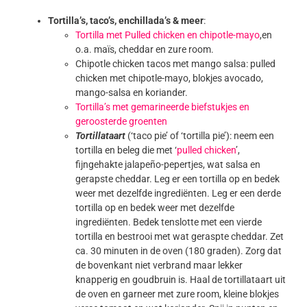
Tortilla’s, taco’s, enchillada’s & meer
:
Tortilla met Pulled chicken en chipotle-mayo
,en
o.a. maïs, cheddar en zure room.
Chipotle chicken tacos met mango salsa: pulled
chicken met chipotle-mayo, blokjes avocado,
mango-salsa en koriander.
Tortilla’s met gemarineerde biefstukjes en
geroosterde groenten
Tortillataart
(‘taco pie’ of ‘tortilla pie’): neem een
tortilla en beleg die met ‘
pulled chicken
’,
fijngehakte jalapeño-pepertjes, wat salsa en
gerapste cheddar. Leg er een tortilla op en bedek
weer met dezelfde ingrediënten. Leg er een derde
tortilla op en bedek weer met dezelfde
ingrediënten. Bedek tenslotte met een vierde
tortilla en bestrooi met wat geraspte cheddar. Zet
ca. 30 minuten in de oven (180 graden). Zorg dat
de bovenkant niet verbrand maar lekker
knapperig en goudbruin is. Haal de tortillataart uit
de oven en garneer met zure room, kleine blokjes