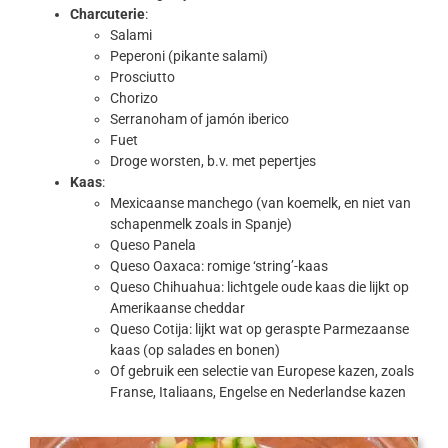
Charcuterie
:
Salami
Peperoni (pikante salami)
Prosciutto
Chorizo
Serranoham of jamón iberico
Fuet
Droge worsten, b.v. met pepertjes
Kaas
:
Mexicaanse manchego (van koemelk, en niet van
schapenmelk zoals in Spanje)
Queso Panela
Queso Oaxaca: romige ‘string’-kaas
Queso Chihuahua: lichtgele oude kaas die lijkt op
Amerikaanse cheddar
Queso Cotija: lijkt wat op geraspte Parmezaanse
kaas (op salades en bonen)
Of gebruik een selectie van Europese kazen, zoals
Franse, Italiaans, Engelse en Nederlandse kazen