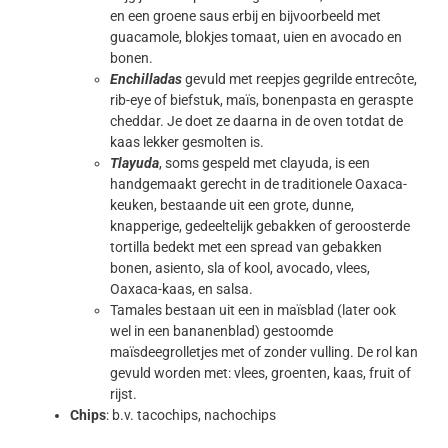
en een groene saus erbij en bijvoorbeeld met
guacamole, blokjes tomaat, uien en avocado en
bonen.
Enchilladas
gevuld met reepjes gegrilde entrecôte,
rib-eye of biefstuk, maïs, bonenpasta en geraspte
cheddar. Je doet ze daarna in de oven totdat de
kaas lekker gesmolten is.
Tlayuda
, soms gespeld met clayuda, is een
handgemaakt gerecht in de traditionele Oaxaca-
keuken, bestaande uit een grote, dunne,
knapperige, gedeeltelijk gebakken of geroosterde
tortilla bedekt met een spread van gebakken
bonen, asiento, sla of kool, avocado, vlees,
Oaxaca-kaas, en salsa.
Tamales bestaan uit een in maïsblad (later ook
wel in een bananenblad) gestoomde
maïsdeegrolletjes met of zonder vulling. De rol kan
gevuld worden met: vlees, groenten, kaas, fruit of
rijst.
Chips
: b.v. tacochips, nachochips