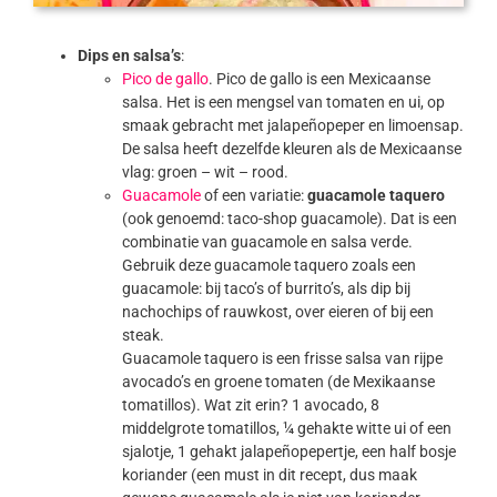
Dips en salsa’s
:
Pico de gallo
. Pico de gallo is een Mexicaanse
salsa. Het is een mengsel van tomaten en ui, op
smaak gebracht met jalapeñopeper en limoensap.
De salsa heeft dezelfde kleuren als de Mexicaanse
vlag: groen – wit – rood.
Guacamole
of een variatie:
guacamole taquero
(ook genoemd: taco-shop guacamole). Dat is een
combinatie van guacamole en salsa verde.
Gebruik deze guacamole taquero zoals een
guacamole: bij taco’s of burrito’s, als dip bij
nachochips of rauwkost, over eieren of bij een
steak.
Guacamole taquero is een frisse salsa van rijpe
avocado’s en groene tomaten (de Mexikaanse
tomatillos). Wat zit erin? 1 avocado, 8
middelgrote tomatillos, ¼ gehakte witte ui of een
sjalotje, 1 gehakt jalapeñopepertje, een half bosje
koriander (een must in dit recept, dus maak