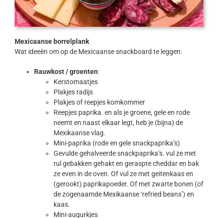
Mexicaanse borrelplank
Wat ideeën om op de Mexicaanse snackboard te leggen:
Rauwkost / groenten
:
Kerstomaatjes
Plakjes radijs
Plakjes of reepjes komkommer
Reepjes paprika. en als je groene, gele en rode
neemt en naast elkaar legt, heb je (bijna) de
Mexikaanse vlag.
Mini-paprika (rode en gele snackpaprika’s)
Gevulde gehalveerde snackpaprika’s. vul ze met
rul gebakken gehakt en geraspte cheddar en bak
ze even in de oven. Of vul ze met geitenkaas en
(gerookt) paprikapoeder. Of met zwarte bonen (of
de zogenaamde Mexikaanse ‘refried beans’) en
kaas.
Mini-augurkjes