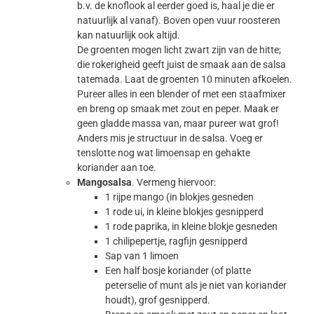
b.v. de knoflook al eerder goed is, haal je die er
natuurlijk al vanaf). Boven open vuur roosteren
kan natuurlijk ook altijd.
De groenten mogen licht zwart zijn van de hitte;
die rokerigheid geeft juist de smaak aan de salsa
tatemada. Laat de groenten 10 minuten afkoelen.
Pureer alles in een blender of met een staafmixer
en breng op smaak met zout en peper. Maak er
geen gladde massa van, maar pureer wat grof!
Anders mis je structuur in de salsa. Voeg er
tenslotte nog wat limoensap en gehakte
koriander aan toe.
Mangosalsa
. Vermeng hiervoor:
1 rijpe mango (in blokjes gesneden
1 rode ui, in kleine blokjes gesnipperd
1 rode paprika, in kleine blokje gesneden
1 chilipepertje, ragfijn gesnipperd
Sap van 1 limoen
Een half bosje koriander (of platte
peterselie of munt als je niet van koriander
houdt), grof gesnipperd.