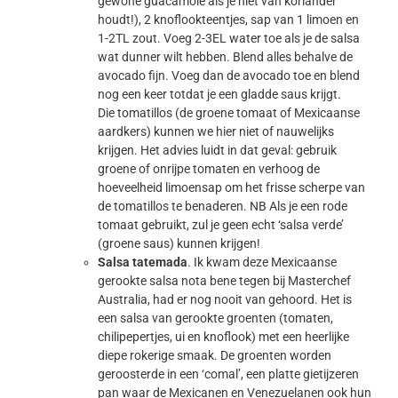
gewone guacamole als je niet van koriander
houdt!), 2 knoflookteentjes, sap van 1 limoen en
1-2TL zout. Voeg 2-3EL water toe als je de salsa
wat dunner wilt hebben. Blend alles behalve de
avocado fijn. Voeg dan de avocado toe en blend
nog een keer totdat je een gladde saus krijgt.
Die tomatillos (de groene tomaat of Mexicaanse
aardkers) kunnen we hier niet of nauwelijks
krijgen. Het advies luidt in dat geval: gebruik
groene of onrijpe tomaten en verhoog de
hoeveelheid limoensap om het frisse scherpe van
de tomatillos te benaderen. NB Als je een rode
tomaat gebruikt, zul je geen echt ‘salsa verde’
(groene saus) kunnen krijgen!
Salsa tatemada
. Ik kwam deze Mexicaanse
gerookte salsa nota bene tegen bij Masterchef
Australia, had er nog nooit van gehoord. Het is
een salsa van gerookte groenten (tomaten,
chilipepertjes, ui en knoflook) met een heerlijke
diepe rokerige smaak. De groenten worden
geroosterde in een ‘comal’, een platte gietijzeren
pan waar de Mexicanen en Venezuelanen ook hun