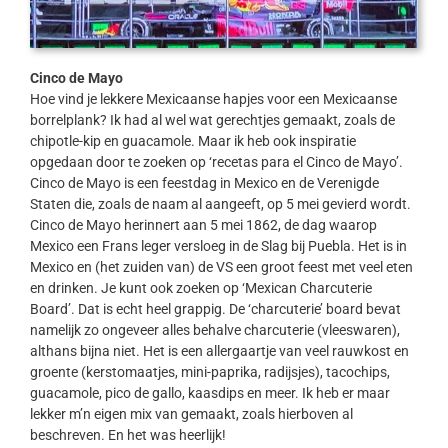
Cinco de Mayo
Hoe vind je lekkere Mexicaanse hapjes voor een Mexicaanse
borrelplank? Ik had al wel wat gerechtjes gemaakt, zoals de
chipotle-kip en guacamole. Maar ik heb ook inspiratie
opgedaan door te zoeken op ‘recetas para el Cinco de Mayo’.
Cinco de Mayo is een feestdag in Mexico en de Verenigde
Staten die, zoals de naam al aangeeft, op 5 mei gevierd wordt.
Cinco de Mayo herinnert aan 5 mei 1862, de dag waarop
Mexico een Frans leger versloeg in de Slag bij Puebla. Het is in
Mexico en (het zuiden van) de VS een groot feest met veel eten
en drinken. Je kunt ook zoeken op ‘Mexican Charcuterie
Board’. Dat is echt heel grappig. De ‘charcuterie’ board bevat
namelijk zo ongeveer alles behalve charcuterie (vleeswaren),
althans bijna niet. Het is een allergaartje van veel rauwkost en
groente (kerstomaatjes, mini-paprika, radijsjes), tacochips,
guacamole, pico de gallo, kaasdips en meer. Ik heb er maar
lekker m’n eigen mix van gemaakt, zoals hierboven al
beschreven. En het was heerlijk!