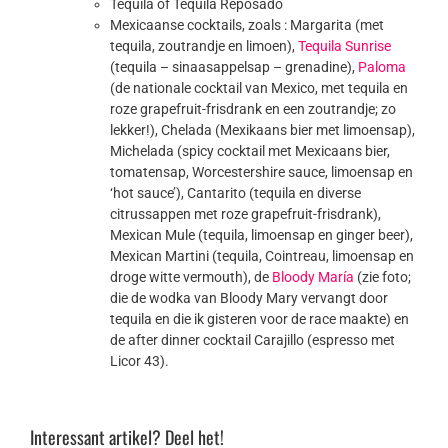
Tequila of Tequila Reposado
Mexicaanse cocktails, zoals : Margarita (met
tequila, zoutrandje en limoen),
Tequila Sunrise
(tequila – sinaasappelsap – grenadine),
Paloma
(de nationale cocktail van Mexico, met tequila en
roze grapefruit-frisdrank en een zoutrandje; zo
lekker!), Chelada (Mexikaans bier met limoensap),
Michelada (spicy cocktail met Mexicaans bier,
tomatensap, Worcestershire sauce, limoensap en
‘hot sauce’), Cantarito (tequila en diverse
citrussappen met roze grapefruit-frisdrank),
Mexican Mule (tequila, limoensap en ginger beer),
Mexican Martini (tequila, Cointreau, limoensap en
droge witte vermouth), de
Bloody María
(zie foto;
die de wodka van Bloody Mary vervangt door
tequila en die ik gisteren voor de race maakte) en
de after dinner cocktail Carajillo (espresso met
Licor 43).
Interessant artikel? Deel het!