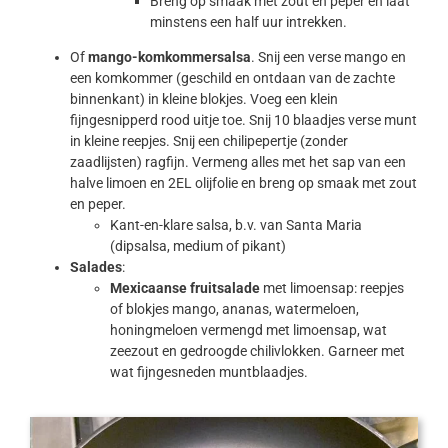
Breng op smaak met zout en peper en laat
minstens een half uur intrekken.
Of
mango-komkommersalsa
. Snij een verse mango en
een komkommer (geschild en ontdaan van de zachte
binnenkant) in kleine blokjes. Voeg een klein
fijngesnipperd rood uitje toe. Snij 10 blaadjes verse munt
in kleine reepjes. Snij een chilipepertje (zonder
zaadlijsten) ragfijn. Vermeng alles met het sap van een
halve limoen en 2EL olijfolie en breng op smaak met zout
en peper.
Kant-en-klare salsa, b.v. van Santa Maria
(dipsalsa, medium of pikant)
Salades
:
Mexicaanse fruitsalade
met limoensap: reepjes
of blokjes mango, ananas, watermeloen,
honingmeloen vermengd met limoensap, wat
zeezout en gedroogde chilivlokken. Garneer met
wat fijngesneden muntblaadjes.