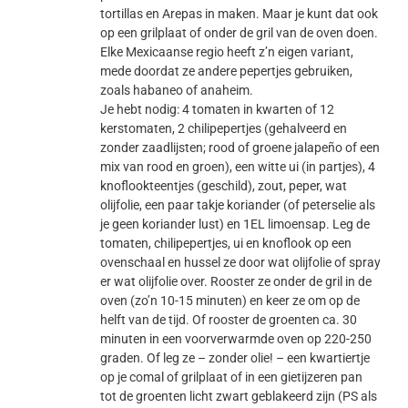
tortillas en Arepas in maken. Maar je kunt dat ook
op een grilplaat of onder de gril van de oven doen.
Elke Mexicaanse regio heeft z’n eigen variant,
mede doordat ze andere pepertjes gebruiken,
zoals habaneo of anaheim.
Je hebt nodig: 4 tomaten in kwarten of 12
kerstomaten, 2 chilipepertjes (gehalveerd en
zonder zaadlijsten; rood of groene jalapeño of een
mix van rood en groen), een witte ui (in partjes), 4
knoflookteentjes (geschild), zout, peper, wat
olijfolie, een paar takje koriander (of peterselie als
je geen koriander lust) en 1EL limoensap. Leg de
tomaten, chilipepertjes, ui en knoflook op een
ovenschaal en hussel ze door wat olijfolie of spray
er wat olijfolie over. Rooster ze onder de gril in de
oven (zo’n 10-15 minuten) en keer ze om op de
helft van de tijd. Of rooster de groenten ca. 30
minuten in een voorverwarmde oven op 220-250
graden. Of leg ze – zonder olie! – een kwartiertje
op je comal of grilplaat of in een gietijzeren pan
tot de groenten licht zwart geblakeerd zijn (PS als