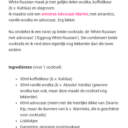
White Russian maak je met gelijke delen wodka, koffielikeur
(b.v. Kahlúa) en slagroom.
Ik maakte ook een
winterse Advocaat Martini
, met amaretto,
vanille-wodka en advocaat. Erg lekker.
Nu ontdekte ik een twist op beide cocktails: de ‘White Russian
met advocaat’ (‘Eggnog White Russian’). Die combineert beide
cocktails en ik vind deze eigenlijk nog lekkerder dan die twee
andere.
Ingrediënten
(voor 1 cocktail)
30ml koffielikeur (b.v. Kahlúa)
30ml vanille wodka (b.v. Absolut Vanilia) (gewone
wodka kan ook, maar deze maakt de cocktail nóg
lekkerder)
60ml advocaat (neem niet die heerlijke dikke van Zwarte
Kip, maar de dunnere van b.v. Warninks, die is geschikter
voor cocktails)
IJsblokjes
Garnering: geraspte nootmuskaat