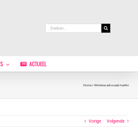
Zoeken
naar:
WS
ACTUEEL
Home
»
Winterse advocaat martini
Vorige
Volgende