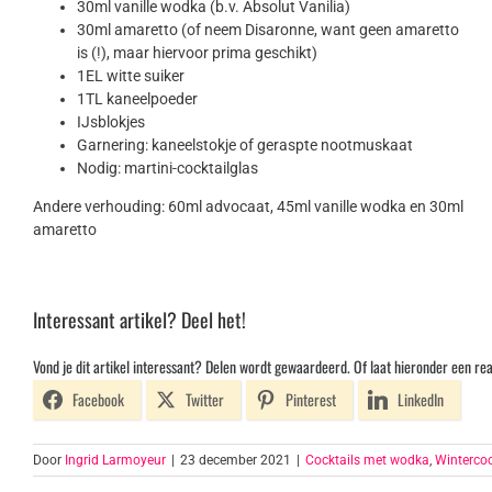
30ml vanille wodka (b.v. Absolut Vanilia)
30ml amaretto (of neem Disaronne, want geen amaretto
is (!), maar hiervoor prima geschikt)
1EL witte suiker
1TL kaneelpoeder
IJsblokjes
Garnering: kaneelstokje of geraspte nootmuskaat
Nodig: martini-cocktailglas
Andere verhouding: 60ml advocaat, 45ml vanille wodka en 30ml
amaretto
Interessant artikel? Deel het!
Vond je dit artikel interessant? Delen wordt gewaardeerd. Of laat hieronder een rea
Facebook
Twitter
Pinterest
LinkedIn
Door
Ingrid Larmoyeur
|
23 december 2021
|
Cocktails met wodka
,
Wintercoc