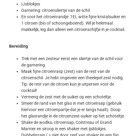
IJsblokjes
Garnering: citroensliertje van de schil
En voor het citroenrandje: 1EL witte fijne kristalsuiker en
1 citroen (bio of schoongeboend). Wil je helemaal
makkelijk, leg dan alleen een citroenschijfje in je cocktail.
Bereiding
Trek met een zesteur eerst een sliertje van de schil voor
de garnering.
Maak fijne citroenrasp (zest) van de rest van de
citroenschil. Je hebt ongeveer een theelepel zest nodig.
Tip: de rest van de citroen kun je uitpersen voor de
cocktail!
Vermeng de zest met de suiker op een schoteltje.
Smeer de rand van het glas in met citroensap (gebruik
hiervoor een citroenpartje dat je er langs haalt). Doop
het glasrandje in de citroenzest-suiker op het schoteltje.
Shake de wodka, citroensap, Cointreau of Grand
Marnier en siroop in een shaker met ijsblokjes.
Dubbelstrain ( = giet door zeef van shaker èn een fijn