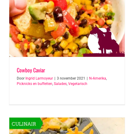
Cowboy Caviar
Door
Ingrid Larmoyeur
|
3 november 2021
|
N-Amerika
,
Picknicks en buffetten
,
Salades
,
Vegetarisch