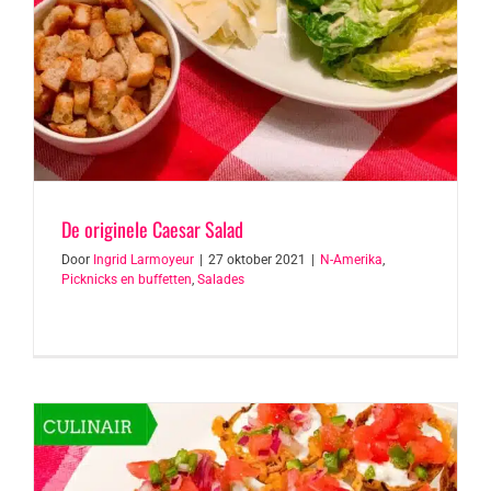
De originele Caesar Salad
Door
Ingrid Larmoyeur
|
27 oktober 2021
|
N-Amerika
,
Picknicks en buffetten
,
Salades