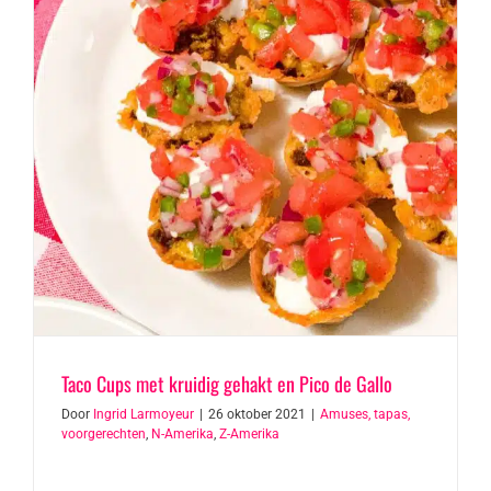
Taco Cups met kruidig gehakt en Pico de Gallo
Door
Ingrid Larmoyeur
|
26 oktober 2021
|
Amuses, tapas,
voorgerechten
,
N-Amerika
,
Z-Amerika