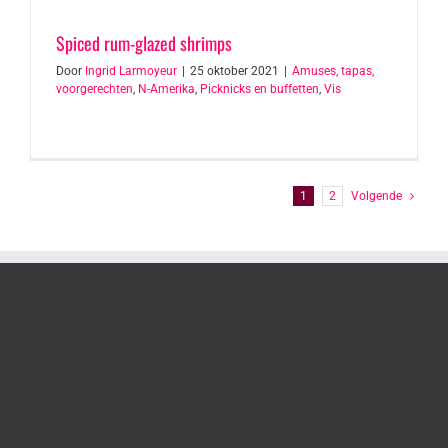
Spiced rum-glazed shrimps
Door
Ingrid Larmoyeur
|
25 oktober 2021
|
Amuses, tapas,
voorgerechten
,
N-Amerika
,
Picknicks en buffetten
,
Vis
1
2
Volgende