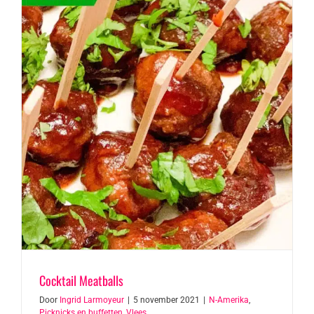
Cocktail Meatballs
Door
Ingrid Larmoyeur
|
5 november 2021
|
N-Amerika
,
Picknicks en buffetten
,
Vlees