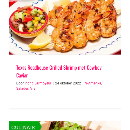
Texas Roadhouse Grilled Shrimp met Cowboy
Caviar
Door
Ingrid Larmoyeur
|
24 oktober 2022
|
N-Amerika
,
Salades
,
Vis