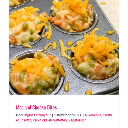
Mac and Cheese Bites
Door
Ingrid Larmoyeur
|
2 november 2021
|
N-Amerika
,
Pasta
en Risotto
,
Picknicks en buffetten
,
Vegetarisch