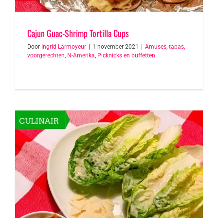
Cajun Guac-Shrimp Tortilla Cups
Door
Ingrid Larmoyeur
|
1 november 2021
|
Amuses, tapas,
voorgerechten
,
N-Amerika
,
Picknicks en buffetten