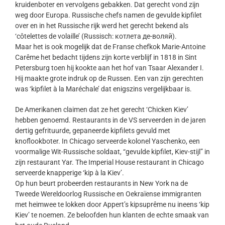
kruidenboter en vervolgens gebakken. Dat gerecht vond zijn
weg door Europa. Russische chefs namen de gevulde kipfilet
over en in het Russische rijk werd het gerecht bekend als
‘côtelettes de volaille’ (Russisch: котлета де-воляй).
Maar het is ook mogelijk dat de Franse chefkok Marie-Antoine
Carême het bedacht tijdens zijn korte verblijf in 1818 in Sint
Petersburg toen hij kookte aan het hof van Tsaar Alexander I.
Hij maakte grote indruk op de Russen. Een van zijn gerechten
was ‘kipfilet à la Maréchale’ dat enigszins vergelijkbaar is.
De Amerikanen claimen dat ze het gerecht ‘Chicken Kiev’
hebben genoemd. Restaurants in de VS serveerden in de jaren
dertig gefrituurde, gepaneerde kipfilets gevuld met
knoflookboter. In Chicago serveerde kolonel Yaschenko, een
voormalige Wit-Russische soldaat, “gevulde kipfilet, Kiev-stijl” in
zijn restaurant Yar. The Imperial House restaurant in Chicago
serveerde knapperige ‘kip à la Kiev’.
Op hun beurt probeerden restaurants in New York na de
Tweede Wereldoorlog Russische en Oekraïense immigranten
met heimwee te lokken door Appert’s kipsuprême nu ineens ‘kip
Kiev’ te noemen. Ze beloofden hun klanten de echte smaak van