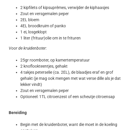
2 kipfilets of kipsuprêmes, verwijder de kiphaasjes
Zout en versgemalen peper
2EL bloem
4EL broodkruim of panko
1 ei, losgeklopt
1 liter (frituur)olie om in te frituren
Voor de kruidenboter:
25gr roomboter, op kamertemperatuur
2 knoflookteentjes, gehakt
4 takjes peterselie (ca. 2EL), de blaadjes eraf en grof
gehakt (je mag ook mengen met wat verse dille als je dat
lekker vindt)
Zout en versgemalen peper
Optioneel: 1TL citroenzest of een scheutje citroensap
Bereiding
Begin met de kruidenboter, want die moet in de koeling