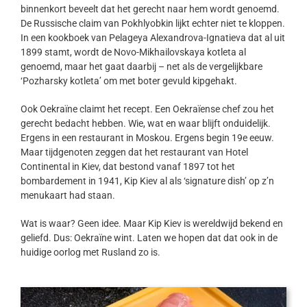
binnenkort beveelt dat het gerecht naar hem wordt genoemd.
De Russische claim van Pokhlyobkin lijkt echter niet te kloppen.
In een kookboek van Pelageya Alexandrova-Ignatieva dat al uit
1899 stamt, wordt de Novo-Mikhailovskaya kotleta al
genoemd, maar het gaat daarbij – net als de vergelijkbare
‘Pozharsky kotleta’ om met boter gevuld kipgehakt.
Ook Oekraïne claimt het recept. Een Oekraïense chef zou het
gerecht bedacht hebben. Wie, wat en waar blijft onduidelijk.
Ergens in een restaurant in Moskou. Ergens begin 19e eeuw.
Maar tijdgenoten zeggen dat het restaurant van Hotel
Continental in Kiev, dat bestond vanaf 1897 tot het
bombardement in 1941, Kip Kiev al als ‘signature dish’ op z’n
menukaart had staan.
Wat is waar? Geen idee. Maar Kip Kiev is wereldwijd bekend en
geliefd. Dus: Oekraïne wint. Laten we hopen dat dat ook in de
huidige oorlog met Rusland zo is.