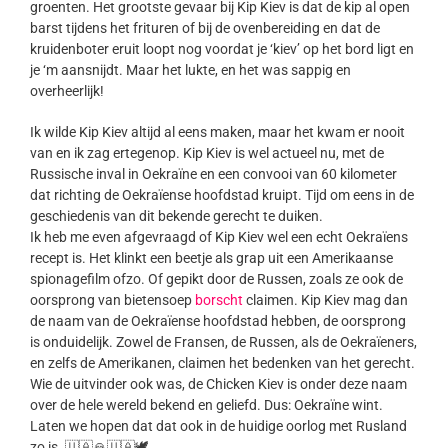
groenten. Het grootste gevaar bij Kip Kiev is dat de kip al open
barst tijdens het frituren of bij de ovenbereiding en dat de
kruidenboter eruit loopt nog voordat je ‘kiev’ op het bord ligt en
je ‘m aansnijdt. Maar het lukte, en het was sappig en
overheerlijk!
Ik wilde Kip Kiev altijd al eens maken, maar het kwam er nooit
van en ik zag ertegenop. Kip Kiev is wel actueel nu, met de
Russische inval in Oekraïne en een convooi van 60 kilometer
dat richting de Oekraïense hoofdstad kruipt. Tijd om eens in de
geschiedenis van dit bekende gerecht te duiken.
Ik heb me even afgevraagd of Kip Kiev wel een echt Oekraïens
recept is. Het klinkt een beetje als grap uit een Amerikaanse
spionagefilm ofzo. Of gepikt door de Russen, zoals ze ook de
oorsprong van bietensoep
borscht
claimen. Kip Kiev mag dan
de naam van de Oekraïense hoofdstad hebben, de oorsprong
is onduidelijk. Zowel de Fransen, de Russen, als de Oekraïeners,
en zelfs de Amerikanen, claimen het bedenken van het gerecht.
Wie de uitvinder ook was, de Chicken Kiev is onder deze naam
over de hele wereld bekend en geliefd. Dus: Oekraïne wint.
Laten we hopen dat dat ook in de huidige oorlog met Rusland
zo is. 🇺🇦🙏🇺🇦🕊