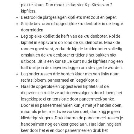
plat te slaan. Dan maak je dus vier Kip Kievs van 2
kipfilets.
Bestrooi de platgeslagen kipfilets met zout en peper.
Snij de bevroren of opgestijfde kruidenboter in de lengte
doormidden.
Leg op elke kipfilet de helft van de kruidenboter. Rol de
kipfilet in ellipsvorm op rond de kruidenboter. Maak de
randen goed vast, zodat de kip de kruidenboter volledig
omsluit en de kruidenboter er tijdens het bakken niet
uitloopt. Dit is een kunst! Je kunt nu de kipfilets nog een
half uurtje in de diepvries leggen om steviger te worden.
Leg ondertussen drie borden klaar met van links naar
rechts: bloem, paneermeel en losgeklopt ei.
Haal de opgerolde en opgesteven kipfilets uit de
diepvries en rol de ze achtereenvolgens door bloem, het
losgeklopte ei en tenslotte door paneermeel/panko.
Door ei en paneermeel halen kun je met je handen doen,
maar als je het met twee vorken doet, dan krijg je geen
kliederige vingers. Druk daarna de paneermeel tussen je
handpalmen nog een keer goed aan. Haal dan nog een
keer door het ei en door paneermeel en druk het