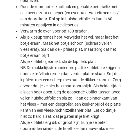
opstuiven.
Roer de roomboter, knoflook en gehakte peterselie met
een beetje zout en peper (en eventueel wat citroenzest/-
sap doorelkaar. Rol op in huishoudfolie en laat in 60
minuten opstijven in de diepvries.
Verwarm de oven voor op 180 graden.
Als je kipsuprêmes hebt: verwijder het vel, maar laat het
botje eraan. Maak het botje schoon (schraap vel en
vlees eraf). Sla dan de kipfilets plat, maar zorg dat het
botje eraan blijft.
Als je kipfilets gebruikt: sla de kipfilets plat.
NB De makkelijkste manier om platte kipfilets te krijgen is
door ze te ‘vlinderen’ en dan verder plat te slaan. Snij de
kipfilets met een scherp mes aan de dikkere kant in. Zorg
ervoor dat je ze niet helemaal doorsnijdt. Sla beide zijden
als een boek open. Leg de geopende kipfilet tussen twee
vellen huishoudfolie en sla ze – aan de binnenkant van
het vlees – met een deegroller, een keukenbijl of de platte
kant van een vlees-/schnitzelhamer plat. Let op dat je
niet zo hard slaat, dat je gaten in je filet krijgt.
Als je kipfilets erg dik of groot zijn, kun je ze beter
doormidden snijden. Je hoeft ze dan nauwelijks meer