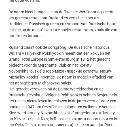
het oude Rusland.
De naam bleef hangen en na de Tweede Wereldoorlog keerde
het gerecht terug naar Rusland en verscheen het als
traditioneel Russisch gerecht en symbool van Russische haute
cuisine op de menu’s van luxe sovjet-restaurants, zoals die van
hotelketen Intourist.
Rusland claimt ook de oorsprong. De Russische historicus
William Vasilyevich Pokhlyobkin meent dat een kok van het
Grand Hotel Europe in Sint-Petersburg in 1912 het gerecht
bedacht voor de Merchants’ Club en het ‘kotlety
Novomikhailovskie’ (Ново-михайловские котлеты; Nieuw-
Michailov-kotelet) noemde. De naam is mogelijk afgeleid van
het nabijgelegen Michailovski-paleis.
Het gerecht verdween na de Eerste Wereldoorlog en de
Russische Revolutie. Volgens Pokhlyobkin hebben Sovjetchefs
het recept nieuw leven ingeblazen in de jaren veertig. Voor een
banket in 1947 om Oekraïense diplomaten welkom te heten in
Kiev, werd kotlety Novomikhailovskie’ omgedoopt tot ‘kotlety
po-Kievski’ (kip uit Kiev; in Russisch: котлета по-киевски en in
het Oekraïens: котлета по-київськи). Ik neem aan dat Poetin