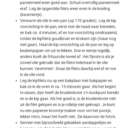
paneermeel weer goed aan. Schud overtollig paneermeel
eraf. Leg de opgerolde filets weer even in de koeling
(kwartiertje).
Verwarm de olie in een pan (op 170 graden). Leg de kip
voorzichtig in de pan, eerst met de naad naar beneden,
en bak ca. 4 minuten, af en toe voorzichtig omdraaiend,
totdat de kipfilets goudbruin en krokant zijn (maar nog
niet gaar). Haal de kip voorzichtig uit de pan en leg op
keukenpapier om uit te lekken. Doe er eentje tegelijk,
anders koelt de frituurolie teveel af. Het fijnste is als je
zoveel olie gebruikt dat de filets helemaal in de olie
kunnen ‘zwemmen’. Draai de filets daarbij wel af en toe
in de olie rond.
Leg de kipfilets nu op een bakplaat met bakpapier en
bak ze in de oven in ca. 15 minuten gaar. Als het begint
te sissen, dan heeft de kruidenboter z’n kookpunt bereikt
en is de kip gaar. Als het goed is, is de kruidenboter niet
uit de filet gelopen en is je rolletje niet geknapt. Je kunt
nu een papieren kroontje maken voor om het pootje;
lekker retro, maar het hoeft niet. Zie daarvoor de foto’s.
Serveer met bijvoorbeeld gebakken aardappeltjes en