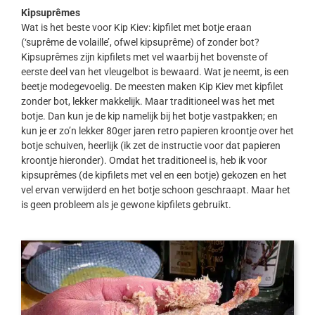
Kipsuprêmes
Wat is het beste voor Kip Kiev: kipfilet met botje eraan
(‘suprême de volaille’, ofwel kipsuprême) of zonder bot?
Kipsuprêmes zijn kipfilets met vel waarbij het bovenste of
eerste deel van het vleugelbot is bewaard. Wat je neemt, is een
beetje modegevoelig. De meesten maken Kip Kiev met kipfilet
zonder bot, lekker makkelijk. Maar traditioneel was het met
botje. Dan kun je de kip namelijk bij het botje vastpakken; en
kun je er zo’n lekker 80ger jaren retro papieren kroontje over het
botje schuiven, heerlijk (ik zet de instructie voor dat papieren
kroontje hieronder). Omdat het traditioneel is, heb ik voor
kipsuprêmes (de kipfilets met vel en een botje) gekozen en het
vel ervan verwijderd en het botje schoon geschraapt. Maar het
is geen probleem als je gewone kipfilets gebruikt.