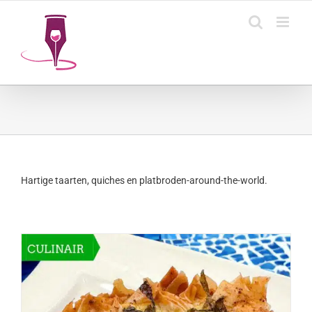
Ga
naar
inhoud
Hartige taarten, quiches en platbroden-around-the-world.