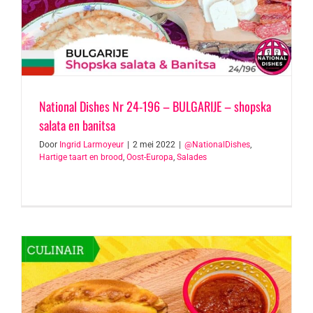
National Dishes Nr 24-196 – BULGARIJE – shopska
salata en banitsa
Door
Ingrid Larmoyeur
|
2 mei 2022
|
@NationalDishes
,
Hartige taart en brood
,
Oost-Europa
,
Salades