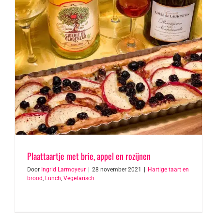
Plaattaartje met brie, appel en rozijnen
Door
Ingrid Larmoyeur
|
28 november 2021
|
Hartige taart en
brood
,
Lunch
,
Vegetarisch