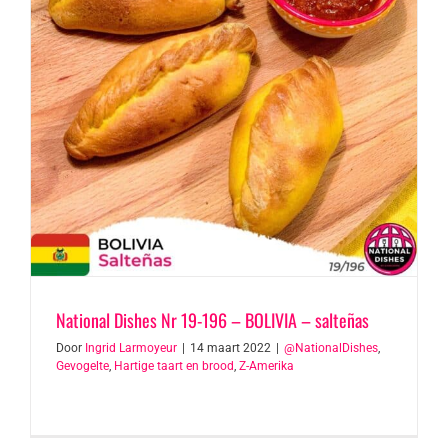
National Dishes Nr 19-196 – BOLIVIA – salteñas
Door
Ingrid Larmoyeur
|
14 maart 2022
|
@NationalDishes
,
Gevogelte
,
Hartige taart en brood
,
Z-Amerika