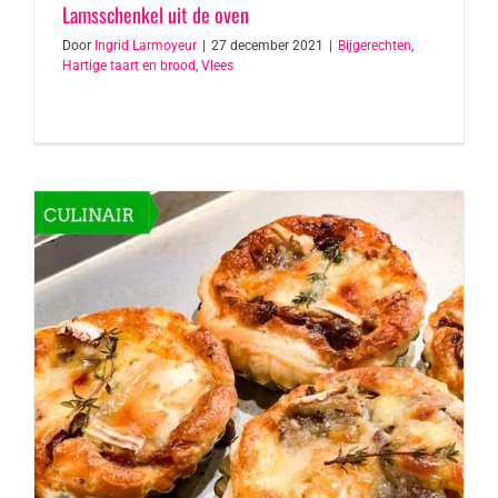
Lamsschenkel uit de oven
Door
Ingrid Larmoyeur
|
27 december 2021
|
Bijgerechten
,
Hartige taart en brood
,
Vlees