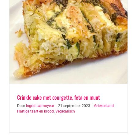
Crinkle cake met courgette, feta en munt
Door
Ingrid Larmoyeur
|
21 september 2023
|
Griekenland
,
Hartige taart en brood
,
Vegetarisch