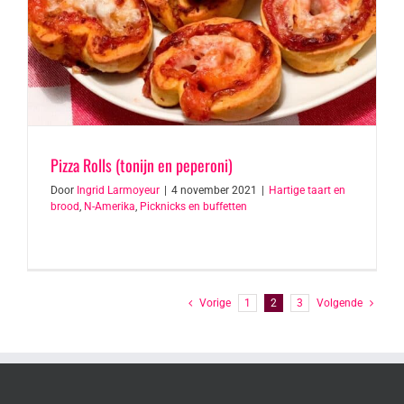
Pizza Rolls (tonijn en peperoni)
Door
Ingrid Larmoyeur
|
4 november 2021
|
Hartige taart en
brood
,
N-Amerika
,
Picknicks en buffetten
Vorige
1
2
3
Volgende