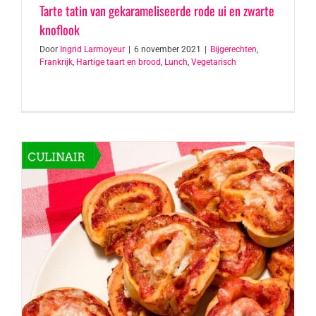
Tarte tatin van gekarameliseerde rode ui en zwarte
knoflook
Door
Ingrid Larmoyeur
|
6 november 2021
|
Bijgerechten
,
Frankrijk
,
Hartige taart en brood
,
Lunch
,
Vegetarisch