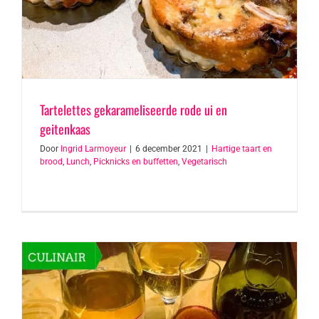
Tartelettes gekarameliseerde rode ui en
geitenkaas
Door
Ingrid Larmoyeur
|
6 december 2021
|
Hartige taart en
brood
,
Lunch
,
Picknicks en buffetten
,
Vegetarisch