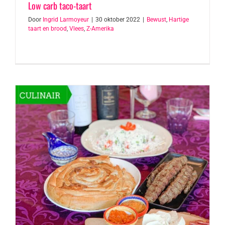
Low carb taco-taart
Door
Ingrid Larmoyeur
|
30 oktober 2022
|
Bewust
,
Hartige
taart en brood
,
Vlees
,
Z-Amerika