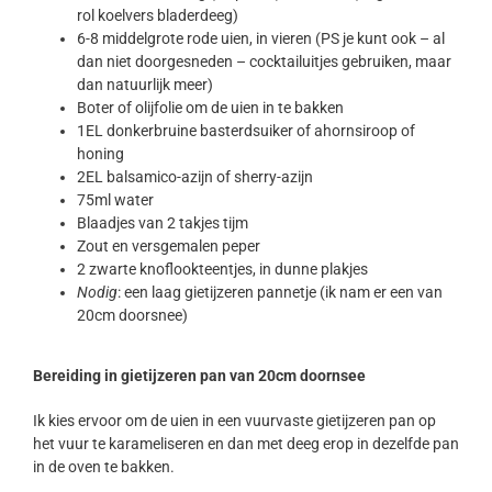
rol koelvers bladerdeeg)
6-8 middelgrote rode uien, in vieren (PS je kunt ook – al
dan niet doorgesneden – cocktailuitjes gebruiken, maar
dan natuurlijk meer)
Boter of olijfolie om de uien in te bakken
1EL donkerbruine basterdsuiker of ahornsiroop of
honing
2EL balsamico-azijn of sherry-azijn
75ml water
Blaadjes van 2 takjes tijm
Zout en versgemalen peper
2 zwarte knoflookteentjes, in dunne plakjes
Nodig
: een laag gietijzeren pannetje (ik nam er een van
20cm doorsnee)
Bereiding in gietijzeren pan van 20cm doornsee
Ik kies ervoor om de uien in een vuurvaste gietijzeren pan op
het vuur te karameliseren en dan met deeg erop in dezelfde pan
in de oven te bakken.