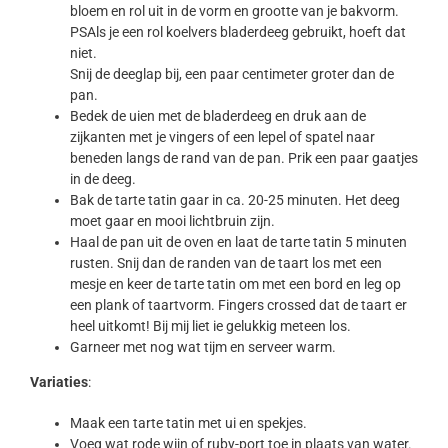
bloem en rol uit in de vorm en grootte van je bakvorm.
PSAls je een rol koelvers bladerdeeg gebruikt, hoeft dat
niet.
Snij de deeglap bij, een paar centimeter groter dan de
pan.
Bedek de uien met de bladerdeeg en druk aan de
zijkanten met je vingers of een lepel of spatel naar
beneden langs de rand van de pan. Prik een paar gaatjes
in de deeg.
Bak de tarte tatin gaar in ca. 20-25 minuten. Het deeg
moet gaar en mooi lichtbruin zijn.
Haal de pan uit de oven en laat de tarte tatin 5 minuten
rusten. Snij dan de randen van de taart los met een
mesje en keer de tarte tatin om met een bord en leg op
een plank of taartvorm. Fingers crossed dat de taart er
heel uitkomt! Bij mij liet ie gelukkig meteen los.
Garneer met nog wat tijm en serveer warm.
Variaties
:
Maak een tarte tatin met ui en spekjes.
Voeg wat rode wijn of ruby-port toe in plaats van water.