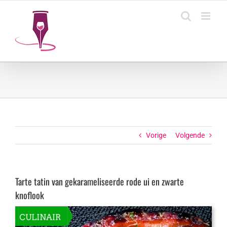
Ga
naar
inhoud
Vorige
Volgende
Tarte tatin van gekarameliseerde rode ui en zwarte
knoflook