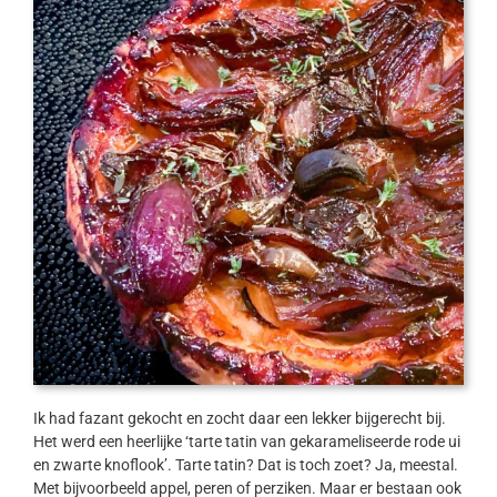
Ik had fazant gekocht en zocht daar een lekker bijgerecht bij.
Het werd een heerlijke ‘tarte tatin van gekarameliseerde rode ui
en zwarte knoflook’. Tarte tatin? Dat is toch zoet? Ja, meestal.
Met bijvoorbeeld appel, peren of perziken. Maar er bestaan ook