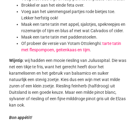
Brokkel er aan het einde feta over.
Voeg aan het uienmengsel partjes rode bietjes toe.
Lekker herfstig ook!
Maak een tarte tatin met appel, sjalotjes, spekreepjes en
rozemarijn of tijm en blus af met wat Calvados of cider.
Maak een tarte tatin met paddenstoelen.
Of probeer de versie van Yotam Ottolenghi:
tarte tatin
met flespompoen, geitenkaas en tijm
.
Wijntip
: wij hadden een mooie riesling van Juliusspital. Die was
net een tikje te fris, want het gerecht heeft door het
karameliseren en het gebruik van balsamico en suiker
natuurlijk een stevig zoetje. Kies dus een wijn met wat milde
zuren of een klein zoetje. Riesling feinherb (halfdroog) uit
Duitsland is een goede keuze. Maar een milde pinot blanc,
sylvaner of riesling of een fijne milddroge pinot gris uit de Elzas
kan ook.
Bon appétit!