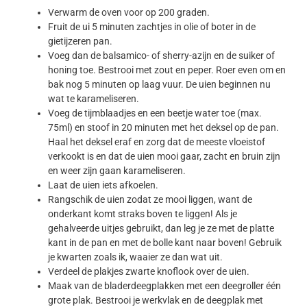
Verwarm de oven voor op 200 graden.
Fruit de ui 5 minuten zachtjes in olie of boter in de
gietijzeren pan.
Voeg dan de balsamico- of sherry-azijn en de suiker of
honing toe. Bestrooi met zout en peper. Roer even om en
bak nog 5 minuten op laag vuur. De uien beginnen nu
wat te karameliseren.
Voeg de tijmblaadjes en een beetje water toe (max.
75ml) en stoof in 20 minuten met het deksel op de pan.
Haal het deksel eraf en zorg dat de meeste vloeistof
verkookt is en dat de uien mooi gaar, zacht en bruin zijn
en weer zijn gaan karameliseren.
Laat de uien iets afkoelen.
Rangschik de uien zodat ze mooi liggen, want de
onderkant komt straks boven te liggen! Als je
gehalveerde uitjes gebruikt, dan leg je ze met de platte
kant in de pan en met de bolle kant naar boven! Gebruik
je kwarten zoals ik, waaier ze dan wat uit.
Verdeel de plakjes zwarte knoflook over de uien.
Maak van de bladerdeegplakken met een deegroller één
grote plak. Bestrooi je werkvlak en de deegplak met