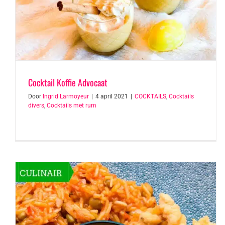
Cocktail Koffie Advocaat
Door
Ingrid Larmoyeur
|
4 april 2021
|
COCKTAILS
,
Cocktails
divers
,
Cocktails met rum