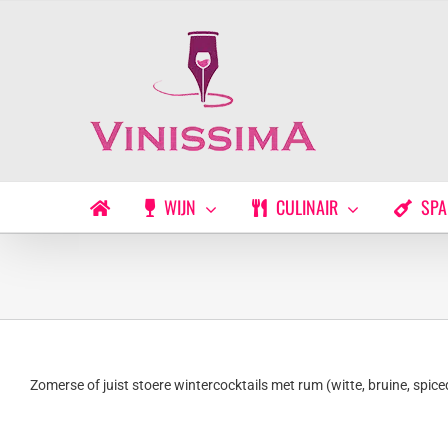
Ga
naar
inhoud
WIJN
CULINAIR
SPA
Zomerse of juist stoere wintercocktails met rum (witte, bruine, spic