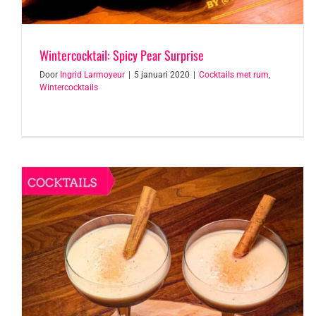
Wintercocktail: Spicy Pear Surprise
Door
Ingrid Larmoyeur
|
5 januari 2020
|
Cocktails met rum
,
Wintercocktails