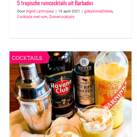
5 tropische rumcocktails uit Barbados
Door
Ingrid Larmoyeur
|
19 april 2021
|
@NationalDishes
,
Cocktails met rum
,
Zomercocktails