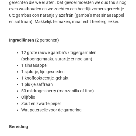
gerechten die we er aten. Dat gevoel moesten we dus thuis nog
even vasthouden en we zochten een heerlijk zomers gerechtje
uit: gambas con naranja y azafrán (gamba’s met sinaasappel
en saffraan). Makkelijk te maken, maar echt heel erg lekker.
Ingrediënten
(2 personen)
12 grote rauwe gamba’s / tijgergarnalen
(schoongemaakt, staartje er nog aan)
1 sinaasappel
1 sjalotje, fijn gesneden
1 knoflookteentje, gehakt
1 plukje saffraan
50 ml droge sherry (manzanilla of fino)
Olijfolie
Zout en zwarte peper
Wat peterselie voor de garnering
Bereiding