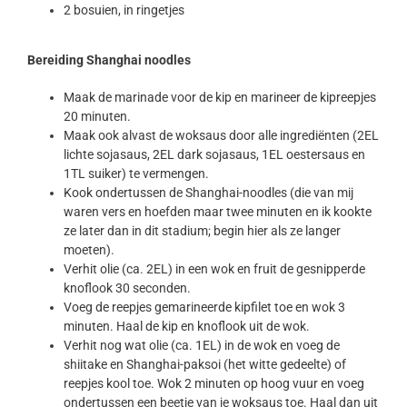
2 bosuien, in ringetjes
Bereiding Shanghai noodles
Maak de marinade voor de kip en marineer de kipreepjes
20 minuten.
Maak ook alvast de woksaus door alle ingrediënten (2EL
lichte sojasaus, 2EL dark sojasaus, 1EL oestersaus en
1TL suiker) te vermengen.
Kook ondertussen de Shanghai-noodles (die van mij
waren vers en hoefden maar twee minuten en ik kookte
ze later dan in dit stadium; begin hier als ze langer
moeten).
Verhit olie (ca. 2EL) in een wok en fruit de gesnipperde
knoflook 30 seconden.
Voeg de reepjes gemarineerde kipfilet toe en wok 3
minuten. Haal de kip en knoflook uit de wok.
Verhit nog wat olie (ca. 1EL) in de wok en voeg de
shiitake en Shanghai-paksoi (het witte gedeelte) of
reepjes kool toe. Wok 2 minuten op hoog vuur en voeg
ondertussen een beetje van je woksaus toe. Haal dan uit