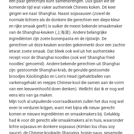
een paar gerechtjes kunt samenbrengen. Dus gaan we de
komende tijd wat vaker authentiek Chinees koken. Dit keer
gingen we naar Shanghai. Naast sojasausen (zowel de
normale lichtere als de donkere die gerechten een diepe kleur
en rijke smaak geeft) is suiker de meest bekende smaakmaker
van de Shanghai-keuken (上海菜). Andere belangrijke
ingrediënten zijn zoete bonenpasta en de rijstwijn. De
gerechten uit deze keuken worden gekenmerkt door een zachte
ietwat zoete smaak. Dat bleek ook wel uit het authentieke
recept voor de Shanghai noodles (ook wel ‘Shanghai fried
noodles’ genoemd). Andere bekende gerechten uit Shanghai
zijn: gestoomde Shanghai-krab, de gevulde gestoomde
broodjes Xiǎolóngbāo en Lion’s Head (gehaktballen van
varkensgehakt en reepjes Chinese kool die samen aan de vorm
van een leeuwenhoofd doen denken). Wellicht dat ik er nog wel
eens iets van ga maken.
Mijn toch al uitpuilende voorraadkasten zullen het dus nog wel
even te verduren krijgen, want met bijna elk nieuw gerecht
komen er nieuwe ingrediënten en smaakmakers bij. Gelukkig
had ik voor dit gerecht alle smaakmakers al in huis, waaronder
lichte sojasaus en donkere sojasaus (Kimlan lou chau soy
sauce), de Chinese kookwijn Shaoxing, hoisin-saus, sesamolie,