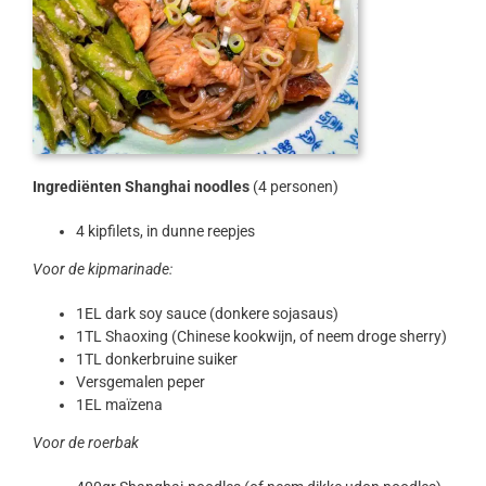
Ingrediënten Shanghai noodles
(4 personen)
4 kipfilets, in dunne reepjes
Voor de kipmarinade:
1EL dark soy sauce (donkere sojasaus)
1TL Shaoxing (Chinese kookwijn, of neem droge sherry)
1TL donkerbruine suiker
Versgemalen peper
1EL maïzena
Voor de roerbak