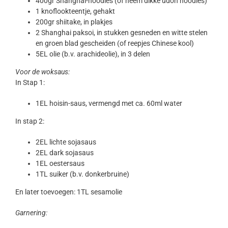
400gr Shanghai-noodles (of neem dikke udon noodles)
1 knoflookteentje, gehakt
200gr shiitake, in plakjes
2 Shanghai paksoi, in stukken gesneden en witte stelen
en groen blad gescheiden (of reepjes Chinese kool)
5EL olie (b.v. arachideolie), in 3 delen
Voor de woksaus:
In Stap 1:
1EL hoisin-saus, vermengd met ca. 60ml water
In stap 2:
2EL lichte sojasaus
2EL dark sojasaus
1EL oestersaus
1TL suiker (b.v. donkerbruine)
En later toevoegen: 1TL sesamolie
Garnering: