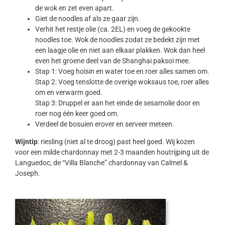
de wok en zet even apart.
Giet de noodles af als ze gaar zijn.
Verhit het restje olie (ca. 2EL) en voeg de gekookte
noodles toe. Wok de noodles zodat ze bedekt zijn met
een laagje olie en niet aan elkaar plakken. Wok dan heel
even het groene deel van de Shanghai paksoi mee.
Stap 1: Voeg hoisin en water toe en roer alles samen om.
Stap 2: Voeg tenslotte de overige woksaus toe, roer alles
om en verwarm goed.
Stap 3: Druppel er aan het einde de sesamolie door en
roer nog één keer goed om.
Verdeel de bosuien erover en serveer meteen.
Wijntip
: riesling (niet al te droog) past heel goed. Wij kozen
voor een milde chardonnay met 2-3 maanden houtrijping uit de
Languedoc, de “Villa Blanche” chardonnay van Calmel &
Joseph.