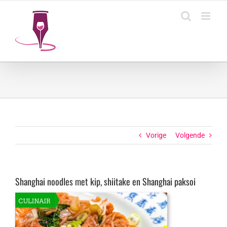
Ga
naar
inhoud
Vorige
Volgende
Shanghai noodles met kip, shiitake en Shanghai paksoi