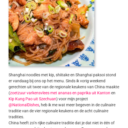
Shanghai noodles met kip, shiitake en Shanghai paksoi stond
er vandaag bij ons op het menu. Sinds ik vorig weekend
gerechten uit twee van de regionale keukens van China maakte
(
zoetzuur varkensvlees met ananas en paprika uit Kanton
en
Kip Kung Pao uit Szechuan
) voor mijn project
@NationalDishes
, heb ik me wat meer begeven in de culinaire
traditie van de vier regionale keukens en de acht culinaire
tradities.
China heeft zo’n rijke culinaire traditie dat je dat niet in één of