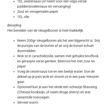
1EL oestersaus (of neem voor een vega-versie
paddenstoelensaus ter vervanging)
Zout en versgemalen peper
1EL olie
Bereiding
Het bereiden van de vleugelbonen is heel makkelijk.
Neem 200gr vleugelbonen als het een bijgerecht is. Snij
de puntjes van de bonen af en snij de bonen schuin
doormidden.
Wok ze in (arachide)olie, samen met gehakte knoflook
en geraspte verse gember. Bestrooi het met zout en
peper.
Voeg de oestersaus toe en een beetje water. Doe de
deksel op je pan/wok en stoom ze in een paar minuten
gaar.
Optioneel kun je aan het einde een scheutje Shaoxing
(Chinese kookwijn; of neem droge sherry) en wat
sesamolie toevoegen.
Serveer warm.