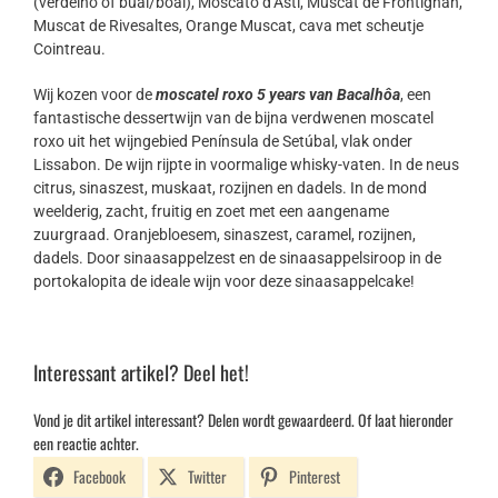
(verdelho of bual/boal), Moscato d’Asti, Muscat de Frontignan,
Muscat de Rivesaltes, Orange Muscat, cava met scheutje
Cointreau.
Wij kozen voor de
moscatel roxo 5 years van Bacalhôa
, een
fantastische dessertwijn van de bijna verdwenen moscatel
roxo uit het wijngebied Península de Setúbal, vlak onder
Lissabon. De wijn rijpte in voormalige whisky-vaten. In de neus
citrus, sinaszest, muskaat, rozijnen en dadels. In de mond
weelderig, zacht, fruitig en zoet met een aangename
zuurgraad. Oranjebloesem, sinaszest, caramel, rozijnen,
dadels. Door sinaasappelzest en de sinaasappelsiroop in de
portokalopita de ideale wijn voor deze sinaasappelcake!
Interessant artikel? Deel het!
Vond je dit artikel interessant? Delen wordt gewaardeerd. Of laat hieronder
een reactie achter.
Facebook
Twitter
Pinterest