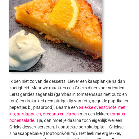
Ik ben niet zo van de desserts. Liever een kaasplankje na dan
zoetigheid. Maar we maakten een Grieks diner voor vrienden.
Eerst garides saganaki (gambas in tomatensaus met ouzo en
feta) en tirokafteri (een pittige dip van feta, gegrilde paprika en
pepertjes bij pitabrood). Daarna een
Griekse ovenschotel met
kip, aardappelen, oregano en citroen
met een lekkere
tomaten-
bonensalade
. Tja, dan moet je daarna toch eigenlijk wel een
Grieks dessert serveren. Ik ontdekte portokalopita – Griekse
sinaasappelcake (Πορτοκαλόπιτα). Het leek me erg lekker,