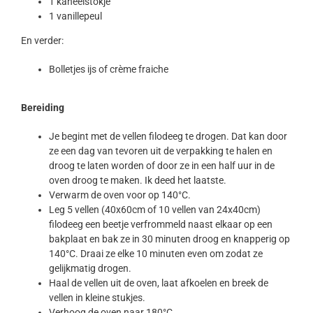
1 kaneelstokje
1 vanillepeul
En verder:
Bolletjes ijs of crème fraiche
Bereiding
Je begint met de vellen filodeeg te drogen. Dat kan door
ze een dag van tevoren uit de verpakking te halen en
droog te laten worden of door ze in een half uur in de
oven droog te maken. Ik deed het laatste.
Verwarm de oven voor op 140°C.
Leg 5 vellen (40x60cm of 10 vellen van 24x40cm)
filodeeg een beetje verfrommeld naast elkaar op een
bakplaat en bak ze in 30 minuten droog en knapperig op
140°C. Draai ze elke 10 minuten even om zodat ze
gelijkmatig drogen.
Haal de vellen uit de oven, laat afkoelen en breek de
vellen in kleine stukjes.
Verhoog de oven naar 180°C.