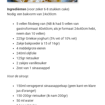
Ingrediënten
(voor zeker 6-8 stukken cake)
Nodig: een bakvorm van 24x30cm
5 vellen filodeeg van (NB ik had 5 vellen van
gastroformaat 40x60cm; als je formaat 24x40cm hebt,
neem dan 10 vellen)
225gr Griekse yoghurt (5% vet of 10% vet)
Zakje bakpoeder à 15 of 16gr)
4 middelgrote eieren
240ml olijfolie
125gr rietsuiker
2 zakjes vanillesuiker
Zest van 1 sinaasappel
Voor de siroop:
150ml versgeperst sinaasappelsap (geen kant-en-klare
jus d’orange!)
150-200gr rietsuiker (ik nam 200gr)
50 ml water