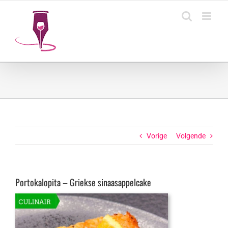
Ga
naar
inhoud
Vorige
Volgende
Portokalopita – Griekse sinaasappelcake