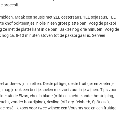
e broccoli.
rmidden. Maak een sausje met 2EL oestersaus, 1EL sojasaus, 1EL
e knoflookteentjes in olie in een grote platte pan. Voeg de paksoi
eg ze met de platte kant in de pan. Bak ze nog drie minuten. Voeg de
 nog ca. 8-10 minuten stoven tot de paksoi gaar is. Serveer
el andere wijn inzetten. Deste pittiger, deste fruitiger en zoeter je
, mag je ook een beetje spelen met zoetzuur in je wijnen. Tips voor
iner uit de Elzas, chenin blanc (mild en zacht, zonder houtrijping,
acht, zonder houtrijping), riesling (off-dry, feinherb, Spätlese),
ge rosé. Ik koos voor twee wijnen: een Vouvray sec en een fruitige