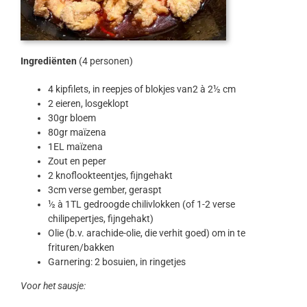
Ingrediënten
(4 personen)
4 kipfilets, in reepjes of blokjes van2 à 2½ cm
2 eieren, losgeklopt
30gr bloem
80gr maïzena
1EL maïzena
Zout en peper
2 knoflookteentjes, fijngehakt
3cm verse gember, geraspt
½ à 1TL gedroogde chilivlokken (of 1-2 verse
chilipepertjes, fijngehakt)
Olie (b.v. arachide-olie, die verhit goed) om in te
frituren/bakken
Garnering: 2 bosuien, in ringetjes
Voor het sausje: