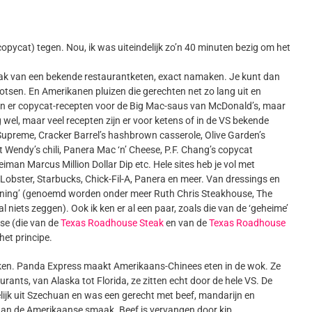
pycat) tegen. Nou, ik was uiteindelijk zo’n 40 minuten bezig om het
aak van een bekende restaurantketen, exact namaken. Je kunt dan
otsen. En Amerikanen pluizen die gerechten net zo lang uit en
ijn er copycat-recepten voor de Big Mac-saus van McDonald’s, maar
wel, maar veel recepten zijn er voor ketens of in de VS bekende
Supreme, Cracker Barrel’s hashbrown casserole, Olive Garden’s
 Wendy’s chili, Panera Mac ‘n’ Cheese, P.F. Chang’s copycat
eiman Marcus Million Dollar Dip etc. Hele sites heb je vol met
Lobster, Starbucks, Chick-Fil-A, Panera en meer. Van dressings en
ne dining’ (genoemd worden onder meer Ruth Chris Steakhouse, The
iets zeggen). Ook ik ken er al een paar, zoals die van de ‘geheime’
se (die van de
Texas Roadhouse Steak
en van de
Texas Roadhouse
het principe.
ken. Panda Express maakt Amerikaans-Chinees eten in de wok. Ze
ants, van Alaska tot Florida, ze zitten echt door de hele VS. De
lijk uit Szechuan en was een gerecht met beef, mandarijn en
an de Amerikaanse smaak. Beef is vervangen door kip,