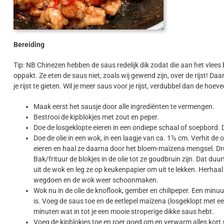
Bereiding
Tip: NB Chinezen hebben de saus redelijk dik zodat die aan het vlees bl
oppakt. Ze eten de saus niet, zoals wij gewend zijn, over de rijst! D
je rijst te gieten. Wil je meer saus voor je rijst, verdubbel dan de hoe
Maak eerst het sausje door alle ingrediënten te vermengen.
Bestrooi de kipblokjes met zout en peper.
Doe de losgeklopte eieren in een ondiepe schaal of soepbord.
Doe de olie in een wok, in een laagje van ca. 1½ cm. Verhit de o
eieren en haal ze daarna door het bloem-maïzena mengsel. Dru
Bak/frituur de blokjes in de olie tot ze goudbruin zijn. Dat du
uit de wok en leg ze op keukenpapier om uit te lekken. Herhaal t
wegdoen en de wok weer schoonmaken.
Wok nu in de olie de knoflook, gember en chilipeper. Een minuut 
is. Voeg de saus toe en de eetlepel maïzena (losgeklopt met e
minuten wat in tot je een mooie stroperige dikke saus hebt.
Voeg de kipblokjes toe en roer goed om en verwarm alles kort