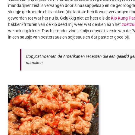
mandarijnenzest is vervangen door sinaasappelsap en de gedroogde 
vleugje gedroogde chilivlokken (die laatste heb ik weer vervangen d
geworden tot wat het nu is. Gelukkig niet zo heet als de
Kip Kung Pa
bakken/frituren van de kip deed mij weer wat denken aan het
zoetzu
we ook erg lekker. Dus hieronder vind je mijn copycat-versie van d
in een sausje van oestersaus en sojasaus en dat paste er goed bij.
Copycat noemen de Amerikanen recepten die een geliefd ger
namaken.