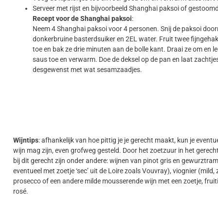
Serveer met rijst en bijvoorbeeld Shanghai paksoi of gestoomd
Recept voor de Shanghai paksoi
:
Neem 4 Shanghai paksoi voor 4 personen. Snij de paksoi doo
donkerbruine basterdsuiker en 2EL water. Fruit twee fijngehakt
toe en bak ze drie minuten aan de bolle kant. Draai ze om en l
saus toe en verwarm. Doe de deksel op de pan en laat zachtjes
desgewenst met wat sesamzaadjes.
Wijntips
: afhankelijk van hoe pittig je je gerecht maakt, kun je eventue
wijn mag zijn, even grofweg gesteld. Door het zoetzuur in het gerecht
bij dit gerecht zijn onder andere: wijnen van pinot gris en gewurztram
eventueel met zoetje ‘sec’ uit de Loire zoals Vouvray), viognier (mild, z
prosecco of een andere milde mousserende wijn met een zoetje, fruiti
rosé.