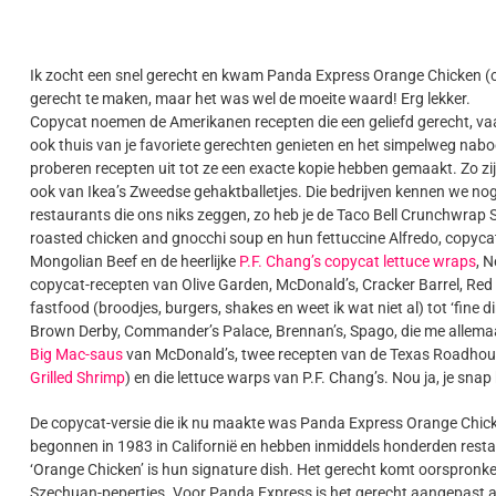
Ik zocht een snel gerecht en kwam Panda Express Orange Chicken (co
gerecht te maken, maar het was wel de moeite waard! Erg lekker.
Copycat noemen de Amerikanen recepten die een geliefd gerecht, v
ook thuis van je favoriete gerechten genieten en het simpelweg nabo
proberen recepten uit tot ze een exacte kopie hebben gemaakt. Zo z
ook van Ikea’s Zweedse gehaktballetjes. Die bedrijven kennen we nog 
restaurants die ons niks zeggen, zo heb je de Taco Bell Crunchwrap 
roasted chicken and gnocchi soup en hun fettuccine Alfredo, copycat
Mongolian Beef en de heerlijke
P.F. Chang’s copycat lettuce wraps
, N
copycat-recepten van Olive Garden, McDonald’s, Cracker Barrel, Red 
fastfood (broodjes, burgers, shakes en weet ik wat niet al) tot ‘fi
Brown Derby, Commander’s Palace, Brennan’s, Spago, die me allemaal n
Big Mac-saus
van McDonald’s, twee recepten van de Texas Roadhou
Grilled Shrimp
) en die lettuce warps van P.F. Chang’s. Nou ja, je snap 
De copycat-versie die ik nu maakte was Panda Express Orange Chic
begonnen in 1983 in Californië en hebben inmiddels honderden restaur
‘Orange Chicken’ is hun signature dish. Het gerecht komt oorspronke
Szechuan-pepertjes. Voor Panda Express is het gerecht aangepast a