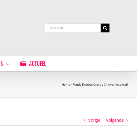
Zoeken
naar:
WS
ACTUEEL
Home
»
Panda Express Orange Chicken (copycat)
Vorige
Volgende