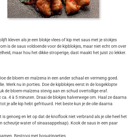
ijft kleven als je een blokje vlees of kip met saus met je stokjes
aarom is de saus voldoende voor de kipblokjes, maar niet echt om over
veelheid, maar hou het dikke stroperige, dast maakt het juist zo lekker.
 Doe de bloem en maïzena in een ander schaal en vermeng goed.
lie. Werk nu in porties. Doe de kipblokjes eerst in de losgeklopte
k de bloem-maïzena stevig aan en schud overtollige eraf.
urt ca. 4 à 5 minuten. Draai de blokjes halverwege om. Haal ze daarna
ot je alle kip hebt gefrituurd. Het beste kun je de olie daarna
is genoeg en let op dat de knoflook niet verbrand als je olie heel het
en scheutje water of sinaasappelsap). Kook de saus in een paar
 samen. Bestrooi met bosuiringetjes.