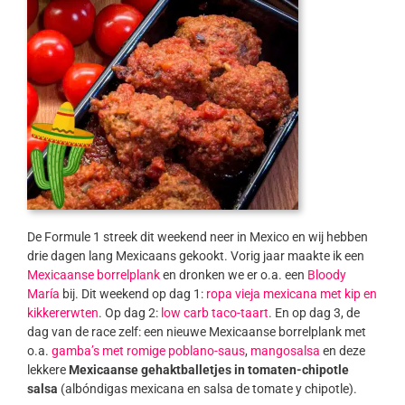
De Formule 1 streek dit weekend neer in Mexico en wij hebben
drie dagen lang Mexicaans gekookt. Vorig jaar maakte ik een
Mexicaanse borrelplank
en dronken we er o.a. een
Bloody
María
bij. Dit weekend op dag 1:
ropa vieja mexicana met kip en
kikkererwten
. Op dag 2:
low carb taco-taart
. En op dag 3, de
dag van de race zelf: een nieuwe Mexicaanse borrelplank met
o.a.
gamba’s met romige poblano-saus
,
mangosalsa
en deze
lekkere
Mexicaanse gehaktballetjes in tomaten-chipotle
salsa
(albóndigas mexicana en salsa de tomate y chipotle).