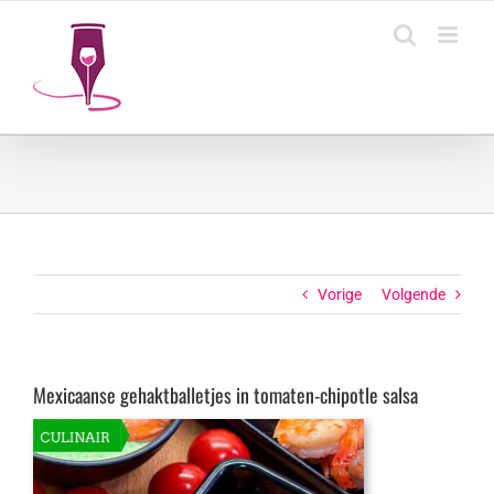
Ga
naar
inhoud
Vorige
Volgende
Mexicaanse gehaktballetjes in tomaten-chipotle salsa