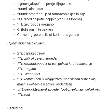
1 groen jalapeñopepertje, fijngehakt
200ml salsasaus
200ml tomatenpulp of tomatenblokjes in sap
1EL diced chipotle pepper (van La Morena)
1TL gedroogde oregano
Olijfolie om in te bakken
Garnering: peterselie of koriander, gehakt
(*)Mijn eigen tacokruiden:
2TL paprikapoeder
1TL chili- of cayennepoeder
1TL knoflookpoeder of een gehakt knoflookteentje
2TL oregano
1TL uienpoeder
2TL komijn (heb ik weggelaten, want ik hou er niet van,
maar is wel een essentieel onderdeel)
½TL gerookte paprikapoeder (optioneel maar wel lekker)
1TL zout
Bereiding