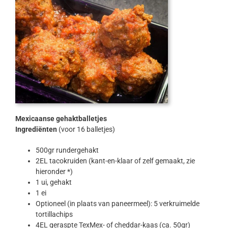
Mexicaanse gehaktballetjes
Ingrediënten
(voor 16 balletjes)
500gr rundergehakt
2EL tacokruiden (kant-en-klaar of zelf gemaakt, zie
hieronder *)
1 ui, gehakt
1 ei
Optioneel (in plaats van paneermeel): 5 verkruimelde
tortillachips
4EL geraspte TexMex- of cheddar-kaas (ca. 50gr)