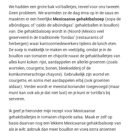
We hadden een grote bak vol balletjes, teveel voor ons tweeën.
Geen probleem. We warmden ze de dag erna op in de saus en
maakten er een heerlijke
Mexicaanse gehaktbalsoep
(sopa de
albóndigas; of ‘caldo de albóndigas’: gehaktballen in bouillon)
van. Die gehaktbalsoep wordt in (Noord-)Mexico veel
geserveerd in de traditionele ‘fondas’ (restaurants of
herbergen) waar kantoormedewerkers tijdens de lunch eten.
De soep is makkelijk te maken en veelzijdig, omdat je in de
bouillon van tomaten en chipotle naast de gehaktballetjes van
alles kunt koken: rijst, aardappelen en allerlei groenten (zoals
wortelen, courgette, bonen, bleekselderij of de
komkommerachtige chayote). Gebruikelijk zijn wortel en
courgette, en soms met aardappelen erbij (ook groenten
aldaar). Verder wordt er meestal koriander toegevoegd (maar
munt kan ook als je dat niet lust) en je kunt er tortilla’s bij
serveren.
Ik geef je hieronder mijn recept voor Mexicaanse
gehaktballetjes in tomaten-chipotle salsa. Maak er zelf op
basis daarvan nog een lekkere Mexicaanse gehaktbalsoep van
als je wilt; gebruik dan meer bouillon en voeg extra groenten