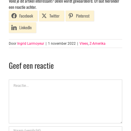
Vond je dit artikel interessant? Delen wordt gewaardeerd. Of laat hieronder
een reactie achter.
Facebook
Twitter
Pinterest
LinkedIn
Door
Ingrid Larmoyeur
|
1 november 2022
|
Vlees
,
Z-Amerika
Geef een reactie
Reactie