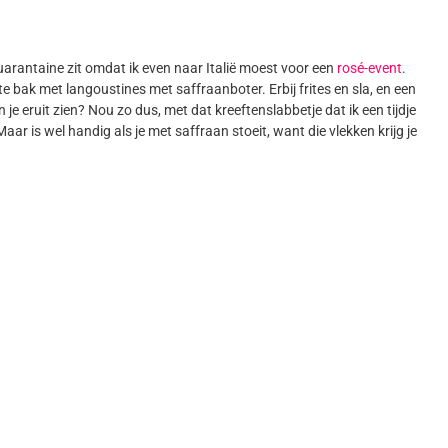
uarantaine zit omdat ik even naar Italië moest voor een
rosé-event
.
te bak met langoustines met saffraanboter. Erbij frites en sla, en een
 je eruit zien? Nou zo dus, met dat kreeftenslabbetje dat ik een tijdje
aar is wel handig als je met saffraan stoeit, want die vlekken krijg je