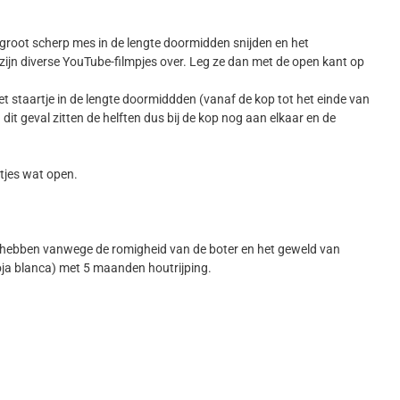
n groot scherp mes in de lengte doormidden snijden en het
r zijn diverse YouTube-filmpjes over. Leg ze dan met de open kant op
 het staartje in de lengte doormiddden (vanaf de kop tot het einde van
 dit geval zitten de helften dus bij de kop nog aan elkaar en de
tjes wat open.
ing hebben vanwege de romigheid van de boter en het geweld van
ioja blanca) met 5 maanden houtrijping.