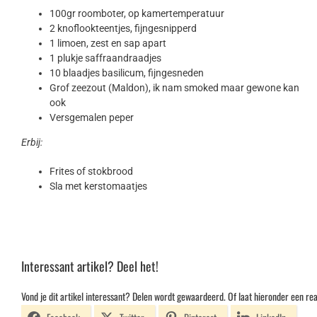
100gr roomboter, op kamertemperatuur
2 knoflookteentjes, fijngesnipperd
1 limoen, zest en sap apart
1 plukje saffraandraadjes
10 blaadjes basilicum, fijngesneden
Grof zeezout (Maldon), ik nam smoked maar gewone kan
ook
Versgemalen peper
Erbij:
Frites of stokbrood
Sla met kerstomaatjes
Interessant artikel? Deel het!
Vond je dit artikel interessant? Delen wordt gewaardeerd. Of laat hieronder een rea