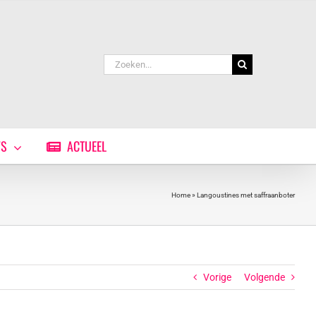
Zoeken
naar:
WS
ACTUEEL
Home
»
Langoustines met saffraanboter
Vorige
Volgende