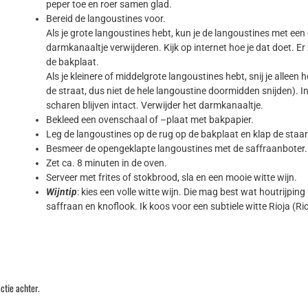
peper toe en roer samen glad.
Bereid de langoustines voor.
Als je grote langoustines hebt, kun je de langoustines met ee
darmkanaaltje verwijderen. Kijk op internet hoe je dat doet. E
de bakplaat.
Als je kleinere of middelgrote langoustines hebt, snij je alleen
de straat, dus niet de hele langoustine doormidden snijden). In
scharen blijven intact. Verwijder het darmkanaaltje.
Bekleed een ovenschaal of –plaat met bakpapier.
Leg de langoustines op de rug op de bakplaat en klap de staar
Besmeer de opengeklapte langoustines met de saffraanboter.
Zet ca. 8 minuten in de oven.
Serveer met frites of stokbrood, sla en een mooie witte wijn.
Wijntip
: kies een volle witte wijn. Die mag best wat houtrijp
saffraan en knoflook. Ik koos voor een subtiele witte Rioja (R
ctie achter.