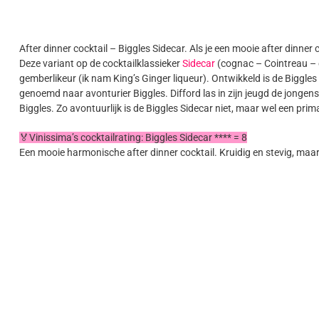
After dinner cocktail – Biggles Sidecar. Als je een mooie after dinner
Deze variant op de cocktailklassieker
Sidecar
(cognac – Cointreau – 
gemberlikeur (ik nam King’s Ginger liqueur). Ontwikkeld is de Biggles
genoemd naar avonturier Biggles. Difford las in zijn jeugd de jongens
Biggles. Zo avontuurlijk is de Biggles Sidecar niet, maar wel een prim
🏅Vinissima’s cocktailrating: Biggles Sidecar **** = 8
Een mooie harmonische after dinner cocktail. Kruidig en stevig, maar 