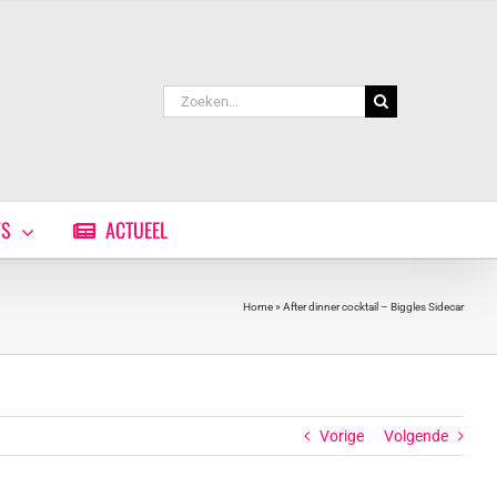
Zoeken
naar:
WS
ACTUEEL
Home
»
After dinner cocktail – Biggles Sidecar
Vorige
Volgende