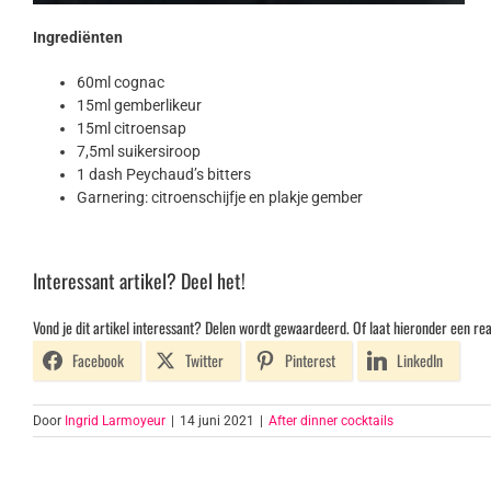
Ingrediënten
60ml cognac
15ml gemberlikeur
15ml citroensap
7,5ml suikersiroop
1 dash Peychaud’s bitters
Garnering: citroenschijfje en plakje gember
Interessant artikel? Deel het!
Vond je dit artikel interessant? Delen wordt gewaardeerd. Of laat hieronder een rea
Facebook
Twitter
Pinterest
LinkedIn
Door
Ingrid Larmoyeur
|
14 juni 2021
|
After dinner cocktails