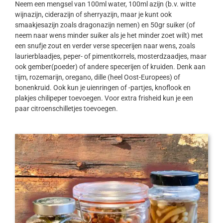
Neem een mengsel van 100ml water, 100ml azijn (b.v. witte
wijnazijn, ciderazijn of sherryazijn, maar je kunt ook
smaakjesazijn zoals dragonazijn nemen) en 50gr suiker (of
neem naar wens minder suiker als je het minder zoet wilt) met
een snufje zout en verder verse specerijen naar wens, zoals
laurierblaadjes, peper- of pimentkorrels, mosterdzaadjes, maar
ook gember(poeder) of andere specerijen of kruiden. Denk aan
tijm, rozemarijn, oregano, dille (heel Oost-Europees) of
bonenkruid. Ook kun je uienringen of -partjes, knoflook en
plakjes chilipeper toevoegen. Voor extra frisheid kun je een
paar citroenschilletjes toevoegen.