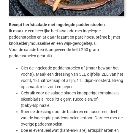
Recept herfstsalade met ingelegde paddenstoelen
Ik maakte een heerlijke herfstsalade met ingelegde
paddenstoelen en at daar fazant en parelhoesuprême bij met
knolselderijmousseline en een wijn-gevogeltejus.
Voor de salade heb ik ongeveer de helft 250 gram
paddenstoelen gebruikt.
Giet de ingelegde paddenstoelen af (maar bewaar het
vocht!). Maak een dressing van 5EL olijfolie, 2EL van het
vocht, 1EL citroensap of azijn, 1TL dijon-mosterd. Breng
op smaak met zout en peper.
Gebruik voor de salade bladen knapperige romainesla,
eikenbladsla, rode little gem, ruccola en/of
(baby-)spinazie.
Roer de dressing door de bladeren en hussel een deel
van de ingelegde paddenstoelen erdoor. Garneer met de
overige paddenstoelen.
Doe er eventueel wat (kant-en-klare) artisjokharten en