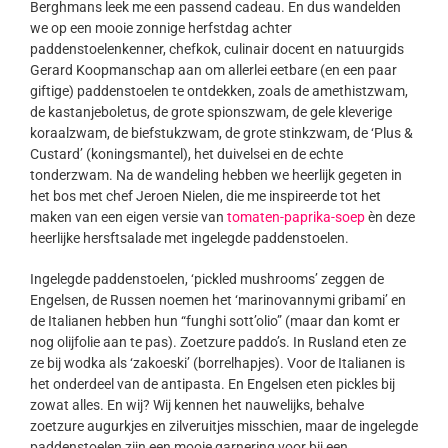
Berghmans leek me een passend cadeau. En dus wandelden
we op een mooie zonnige herfstdag achter
paddenstoelenkenner, chefkok, culinair docent en natuurgids
Gerard Koopmanschap aan om allerlei eetbare (en een paar
giftige) paddenstoelen te ontdekken, zoals de amethistzwam,
de kastanjeboletus, de grote spionszwam, de gele kleverige
koraalzwam, de biefstukzwam, de grote stinkzwam, de ‘Plus &
Custard’ (koningsmantel), het duivelsei en de echte
tonderzwam. Na de wandeling hebben we heerlijk gegeten in
het bos met chef Jeroen Nielen, die me inspireerde tot het
maken van een eigen versie van
tomaten-paprika-soep
èn deze
heerlijke hersftsalade met ingelegde paddenstoelen.
Ingelegde paddenstoelen, ‘pickled mushrooms’ zeggen de
Engelsen, de Russen noemen het ‘marinovannymi gribami’ en
de Italianen hebben hun “funghi sott’olio” (maar dan komt er
nog olijfolie aan te pas). Zoetzure paddo’s. In Rusland eten ze
ze bij wodka als ‘zakoeski’ (borrelhapjes). Voor de Italianen is
het onderdeel van de antipasta. En Engelsen eten pickles bij
zowat alles. En wij? Wij kennen het nauwelijks, behalve
zoetzure augurkjes en zilveruitjes misschien, maar de ingelegde
paddenstoelen zijn een mooie garnering voor bij een