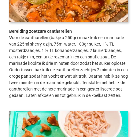
Bereiding zoetzure cantharellen
V
oor de cantharellen (bakje à 250gr) maakte ik een marinade
van 225ml sherry-azijn, 75ml water, 100gr suiker, 1 ½ TL
mosterdzaadjes, 1 ½ TL korianderzaadjes, 2 laurierblaadjes,
een takje tijm, een takje rozemarijn en een snufje zout. De
marinade kookte ik drie minuten door zodat het suiker oploste.
Ondertussen bakte ik de cantharellen zachtjes 2 minuten in een
droge pan zodat het vocht er wat uit trok. Daarna heb ik ze nog
twee minuten in de marinade gekookt. Tenslotte met heb ik de
cantharellen met de hete marinade in een gesteriliseerde pot
gedaan. Laten afkoelen en tot gebruik in de koelkast zetten.