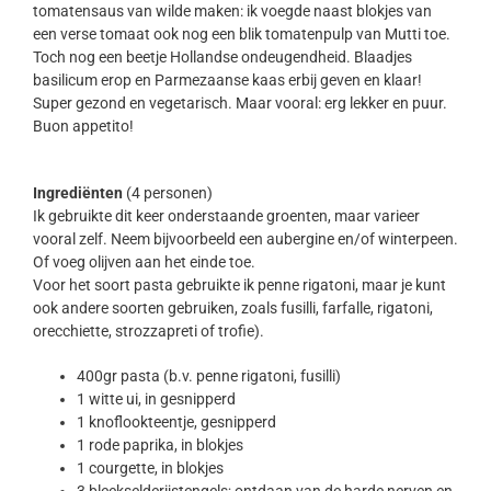
tomatensaus van wilde maken: ik voegde naast blokjes van
een verse tomaat ook nog een blik tomatenpulp van Mutti toe.
Toch nog een beetje Hollandse ondeugendheid. Blaadjes
basilicum erop en Parmezaanse kaas erbij geven en klaar!
Super gezond en vegetarisch. Maar vooral: erg lekker en puur.
Buon appetito!
Ingrediënten
(4 personen)
Ik gebruikte dit keer onderstaande groenten, maar varieer
vooral zelf. Neem bijvoorbeeld een aubergine en/of winterpeen.
Of voeg olijven aan het einde toe.
Voor het soort pasta gebruikte ik penne rigatoni, maar je kunt
ook andere soorten gebruiken, zoals fusilli, farfalle, rigatoni,
orecchiette, strozzapreti of trofie).
400gr pasta (b.v. penne rigatoni, fusilli)
1 witte ui, in gesnipperd
1 knoflookteentje, gesnipperd
1 rode paprika, in blokjes
1 courgette, in blokjes
3 bleekselderijstengels; ontdaan van de harde nerven en