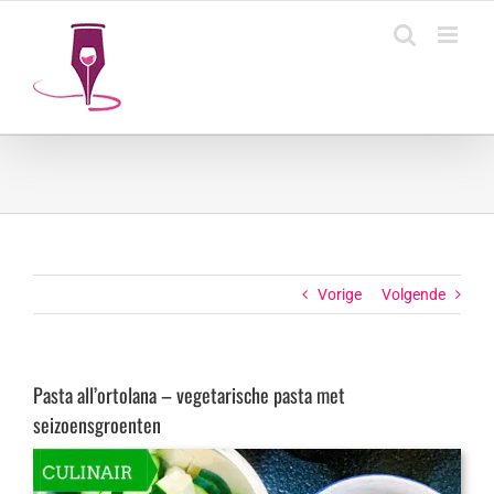
Ga
naar
inhoud
Vorige
Volgende
Pasta all’ortolana – vegetarische pasta met
seizoensgroenten