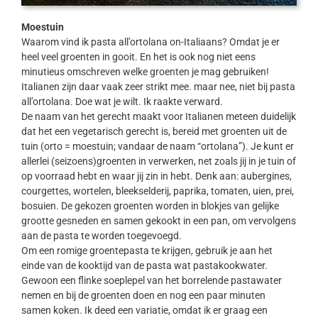
Moestuin
Waarom vind ik pasta all’ortolana on-Italiaans? Omdat je er
heel veel groenten in gooit. En het is ook nog niet eens
minutieus omschreven welke groenten je mag gebruiken!
Italianen zijn daar vaak zeer strikt mee. maar nee, niet bij pasta
all’ortolana. Doe wat je wilt. Ik raakte verward.
De naam van het gerecht maakt voor Italianen meteen duidelijk
dat het een vegetarisch gerecht is, bereid met groenten uit de
tuin (orto = moestuin; vandaar de naam “ortolana”). Je kunt er
allerlei (seizoens)groenten in verwerken, net zoals jij in je tuin of
op voorraad hebt en waar jij zin in hebt. Denk aan: aubergines,
courgettes, wortelen, bleekselderij, paprika, tomaten, uien, prei,
bosuien. De gekozen groenten worden in blokjes van gelijke
grootte gesneden en samen gekookt in een pan, om vervolgens
aan de pasta te worden toegevoegd.
Om een romige groentepasta te krijgen, gebruik je aan het
einde van de kooktijd van de pasta wat pastakookwater.
Gewoon een flinke soeplepel van het borrelende pastawater
nemen en bij de groenten doen en nog een paar minuten
samen koken. Ik deed een variatie, omdat ik er graag een