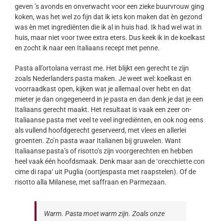
geven ’s avonds en onverwacht voor een zieke buurvrouw ging
koken, was het wel zo fijn dat ik iets kon maken dat èn gezond
was èn met ingrediënten die ik al in huis had. Ik had wel wat in
huis, maar niet voor twee extra eters. Dus keek ik in de koelkast
en zocht ik naar een Italiaans recept met penne.
Pasta all’ortolana verrast me. Het blijkt een gerecht te zijn
zoals Nederlanders pasta maken. Je weet wel: koelkast en
voorraadkast open, kijken wat je allemaal over hebt en dat
mieter je dan ongegeneerd in je pasta en dan denk je dat je een
Italiaans gerecht maakt. Het resultaat is vaak een zeer on-
Italiaanse pasta met veel te veel ingrediënten, en ook nog eens
als vullend hoofdgerecht geserveerd, met vlees en allerlei
groenten. Zo’n pasta waar Italianen bij gruwelen. Want
Italiaanse pasta’s of risotto’s zijn voorgerechten en hebben
heel vaak één hoofdsmaak. Denk maar aan de ‘orecchiette con
cime di rapa‘ uit Puglia (oortjespasta met raapstelen). Of de
risotto alla Milanese, met saffraan en Parmezaan.
Warm. Pasta moet warm zijn. Zoals onze