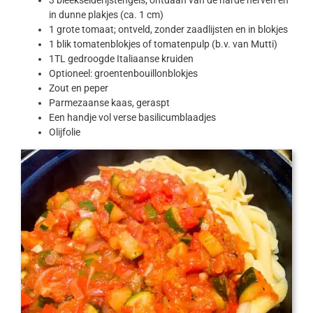
in dunne plakjes (ca. 1 cm)
1 grote tomaat; ontveld, zonder zaadlijsten en in blokjes
1 blik tomatenblokjes of tomatenpulp (b.v. van Mutti)
1TL gedroogde Italiaanse kruiden
Optioneel: groentenbouillonblokjes
Zout en peper
Parmezaanse kaas, geraspt
Een handje vol verse basilicumblaadjes
Olijfolie