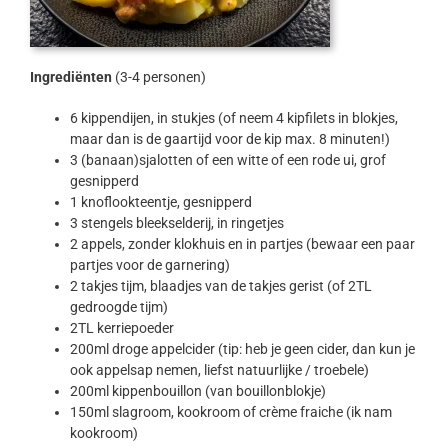
Ingrediënten
(3-4 personen)
6 kippendijen, in stukjes (of neem 4 kipfilets in blokjes,
maar dan is de gaartijd voor de kip max. 8 minuten!)
3 (banaan)sjalotten of een witte of een rode ui, grof
gesnipperd
1 knoflookteentje, gesnipperd
3 stengels bleekselderij, in ringetjes
2 appels, zonder klokhuis en in partjes (bewaar een paar
partjes voor de garnering)
2 takjes tijm, blaadjes van de takjes gerist (of 2TL
gedroogde tijm)
2TL kerriepoeder
200ml droge appelcider (tip: heb je geen cider, dan kun je
ook appelsap nemen, liefst natuurlijke / troebele)
200ml kippenbouillon (van bouillonblokje)
150ml slagroom, kookroom of crème fraiche (ik nam
kookroom)