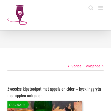
Ga
naar
inhoud
Vorige
Volgende
Zweedse kipstoofpot met appels en cider – kycklinggryta
med äpplen och cider