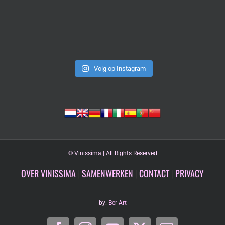
Volg op Instagram
©
Vinissima | All Rights Reserved
OVER VINISSIMA
|
SAMENWERKEN
|
CONTACT
|
PRIVACY
by:
Ber|Art