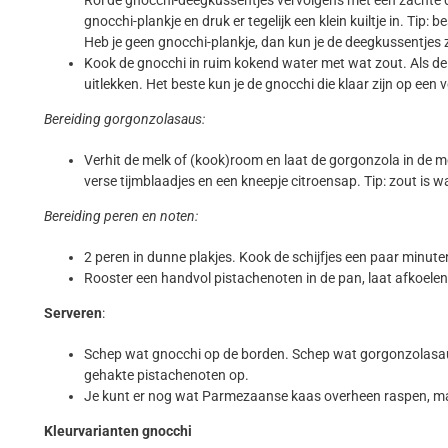
Rol de gnocchi-deegkussentjes vervolgens met een zachte 
gnocchi-plankje en druk er tegelijk een klein kuiltje in. Tip:
Heb je geen gnocchi-plankje, dan kun je de deegkussentjes 
Kook de gnocchi in ruim kokend water met wat zout. Als de 
uitlekken. Het beste kun je de gnocchi die klaar zijn op ee
Bereiding gorgonzolasaus:
Verhit de melk of (kook)room en laat de gorgonzola in de 
verse tijmblaadjes en een kneepje citroensap. Tip: zout is wa
Bereiding peren en noten:
2 peren in dunne plakjes. Kook de schijfjes een paar minut
Rooster een handvol pistachenoten in de pan, laat afkoelen
Serveren
:
Schep wat gnocchi op de borden. Schep wat gorgonzolasaus 
gehakte pistachenoten op.
Je kunt er nog wat Parmezaanse kaas overheen raspen, maa
Kleurvarianten gnocchi