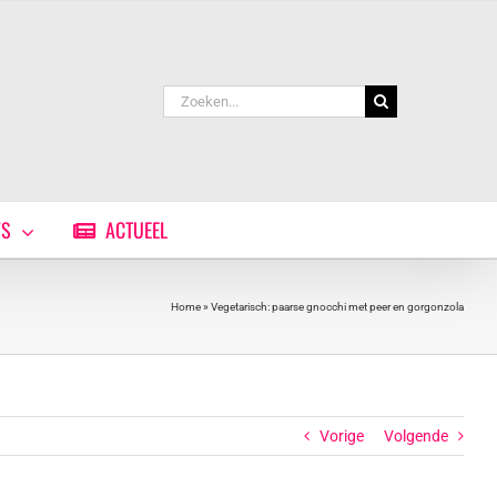
Zoeken
naar:
WS
ACTUEEL
Home
»
Vegetarisch: paarse gnocchi met peer en gorgonzola
Vorige
Volgende