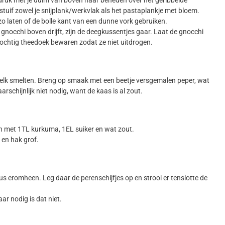
druk met je duim van boven naar beneden over het geribbelde
 bestuif zowel je snijplank/werkvlak als het pastaplankje met bloem.
zo laten of de bolle kant van een dunne vork gebruiken.
gnocchi boven drijft, zijn de deegkussentjes gaar. Laat de gnocchi
n vochtig theedoek bewaren zodat ze niet uitdrogen.
melk smelten. Breng op smaak met een beetje versgemalen peper, wat
arschijnlijk niet nodig, want de kaas is al zout.
en met 1TL kurkuma, 1EL suiker en wat zout.
 en hak grof.
eromheen. Leg daar de perenschijfjes op en strooi er tenslotte de
r nodig is dat niet.