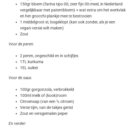
150gr bloem (farina tipo 00; zeer fijn 00-meel, in Nederland
vergelijkbaar met patentbloem) + wat extra om het werkvlak
en het gnocchi-plankje mee te bestrooien
1 middelgroot ei, losgeklopt (kan ook zonder, als je een
vegan-versie wilt maken)
Zout
Voor de peren:
2 peren, ongeschild en in schijfjes
1TL kurkuma
1EL suiker
Voor de saus:
100gr gorgonzola, verbrokkeld
100ml melk of (kook)room
Citroensap (van een ½ citroen)
Verse tijm, van de takjes gerist
Zout en versgemalen peper
En verder: