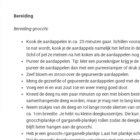
Bereiding
Bereiding gnocchi:
Kook de aardappelen in ca. 25 minuten gaar. Schillen vooraf
te nat wordt, kook je de aardappels namelijk het liefste in d
Schil of pel ze meteen na het koken als de aardappelen no
Pureer de aardappelen. Tip: Met een pureeknijper krijg je de 
pureer de aardappelen dan met een pureestamper of druk ze
Zeef bloem en strooi over de gepureerde aardappelen.
Meng de gezeefde of gepureerde aardappelen goed met de
Voeg een ei en wat zout toe en weer meng goed door.
Kneed de deeg nu een paar minuten op een met bloem bestui
samenhangende deeg worden, maar je mag niet te lang kne
Neem stukjes van de deeg en rol lange ronde slierten van ong
ca. 1cm breedte. Je hebt nu kleine deegkussentjes. Die kun
gnocchiplankje of garganelli-plankje) rollen zodat de deegk
blijft beter hangen aan de gnocchi.
Heb je een gnocchi-/garganelli-plankje: Laat het plankje sch